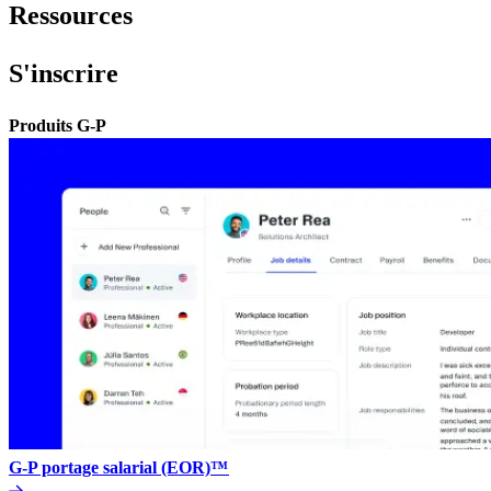
Ressources​​
S'inscrire​​
Produits G-P​​
G-P portage salarial (EOR)™​​