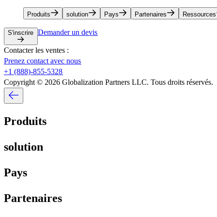
Produits​​
solution​​
Pays​​
Partenaires​​
Ressources​​
Demander un devis​​
S'inscrire​​
Contacter les ventes :​​
Prenez contact avec nous​​
+1 (888)-855-5328​​
Copyright © 2026 Globalization Partners LLC. Tous droits réservés.​​
Produits​​
solution​​
Pays​​
Partenaires​​