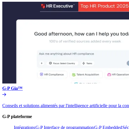
G-P Gia™​​
Conseils et solutions alimentés par l'intelligence artificielle pou
G-P plateforme​​
Intégrations​​
G-P Interface de programmation​​
G-P Embedded​​
Séc