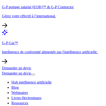
G-P portage salarial (EOR)™ & G-P Contractor​​
Gérez votre effectif à l’international.​​
G-P Gia™​​
Intelligence de conformité alimentée par l'intelligence artificielle.​​
Demander un devis​​
Demander un devis​​
Hub intelligence artificielle​​
Blog​​
Webinaires​​
Livres électroniques​​
Ressources​​