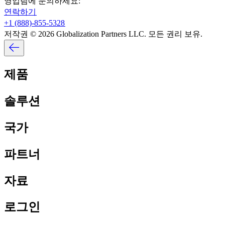
영업팀에 문의하세요:​​
연락하기​​
+1 (888)-855-5328​​
저작권 © 2026 Globalization Partners LLC. 모든 권리 보유.​​
제품​​
솔루션​​
국가​​
파트너​​
자료​​
로그인​​