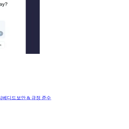
 임베디드​​
보안 & 규정 준수​​