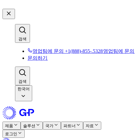
검색​​
영업팀에 문의 +1(888)-855-.5328​​
영업팀에 문의​​
문의하기​​
검색​​
한국어
제품​​
솔루션​​
국가​​
파트너​​
자료​​
로그인​​