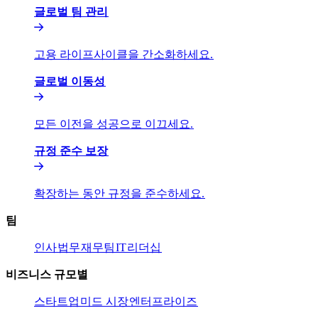
글로벌 팀 관리​​
고용 라이프사이클을 간소화하세요.​​
글로벌 이동성​​
모든 이전을 성공으로 이끄세요.​​
규정 준수 보장​​
확장하는 동안 규정을 준수하세요.​​
팀​​
인사​​
법무​​
재무팀​​
IT​​
리더십​​
비즈니스 규모별​​
스타트업​​
미드 시장​​
엔터프라이즈​​