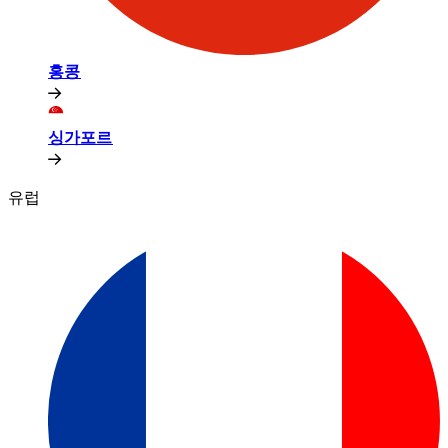
홍콩​​
싱가포르​​
유럽​​