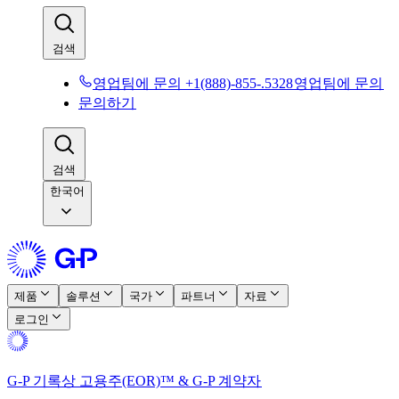
검색​​
영업팀에 문의 +1(888)-855-.5328​​
영업팀에 문의​​
문의하기​​
검색​​
한국어
제품​​
솔루션​​
국가​​
파트너​​
자료​​
로그인​​
G-P 기록상 고용주(EOR)™ & G-P 계약자​​