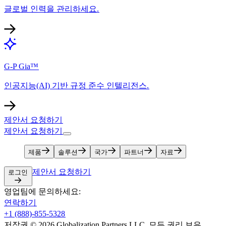
글로벌 인력을 관리하세요.​​
G-P Gia™​​
인공지능(AI) 기반 규정 준수 인텔리전스.​​
제안서 요청하기​​
제안서 요청하기​​
제품​​
솔루션​​
국가​​
파트너​​
자료​​
제안서 요청하기​​
로그인​​
영업팀에 문의하세요:​​
연락하기​​
+1 (888)-855-5328​​
저작권 © 2026 Globalization Partners LLC. 모든 권리 보유.​​