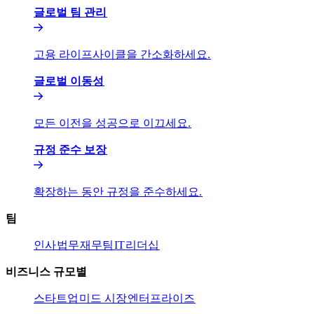
글로벌 팀 관리​​
고용 라이프사이클을 간소화하세요.​​
글로벌 이동성​​
모든 이전을 성공으로 이끄세요.​​
규정 준수 보장​​
확장하는 동안 규정을 준수하세요.​​
팀​​
인사​​
법무​​
재무팀​​
IT​​
리더십​​
비즈니스 규모별​​
스타트업​​
미드 시장​​
엔터프라이즈​​