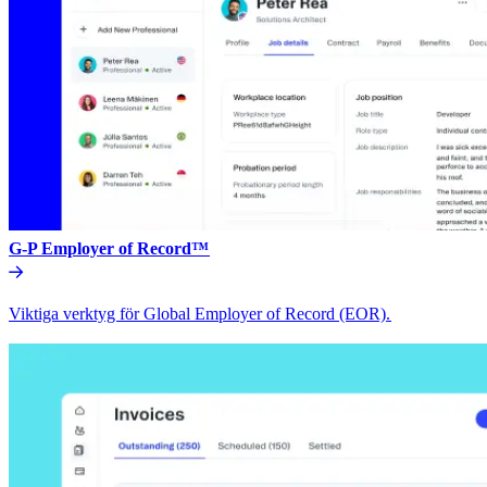
G-P Employer of Record™​​
Viktiga verktyg för Global Employer of Record (EOR).​​