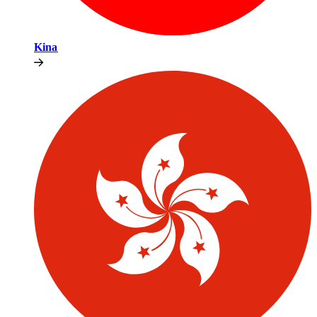
Kina​​