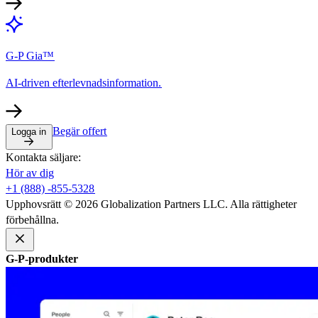
G-P Gia™​​
AI-driven efterlevnadsinformation.​​
Begär offert​​
Logga in​​
Kontakta säljare:​​
Hör av dig​​
+1 (888) -855-5328​​
Upphovsrätt © 2026 Globalization Partners LLC. Alla rättigheter
förbehållna.​​
G-P-produkter​​