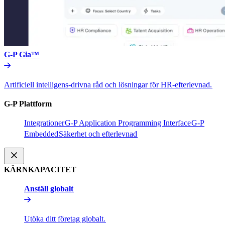
G-P Gia™​​
Artificiell intelligens-drivna råd och lösningar för HR-efterlevnad.​​
G-P Plattform​​
Integrationer​​
G-P Application Programming Interface​​
G-P
Embedded​​
Säkerhet och efterlevnad​​
KÄRNKAPACITET​​
Anställ globalt​​
Utöka ditt företag globalt.​​