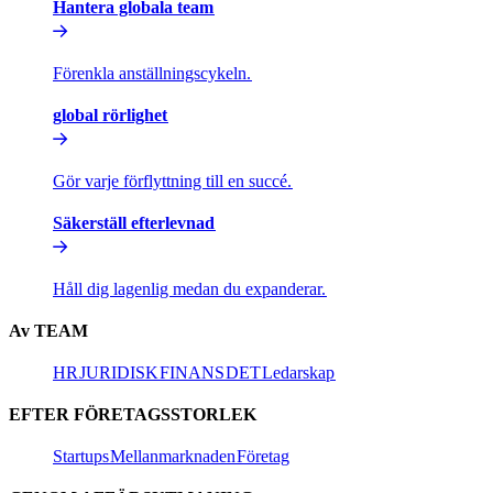
Hantera globala team​​
Förenkla anställningscykeln.​​
global rörlighet​​
Gör varje förflyttning till en succé.​​
Säkerställ efterlevnad​​
Håll dig lagenlig medan du expanderar.​​
Av TEAM​​
HR​​
JURIDISK​​
FINANS​​
DET​​
Ledarskap​​
EFTER FÖRETAGSSTORLEK​​
Startups​​
Mellanmarknaden​​
Företag​​