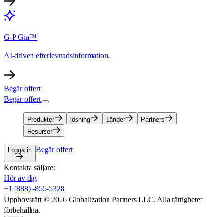
G-P Gia™​​
AI-driven efterlevnadsinformation.​​
Begär offert​​
Begär offert​​
Produkter​​
lösning​​
Länder​​
Partners​​
Resurser​​
Begär offert​​
Logga in​​
Kontakta säljare:​​
Hör av dig​​
+1 (888) -855-5328​​
Upphovsrätt © 2026 Globalization Partners LLC. Alla rättigheter
förbehållna.​​