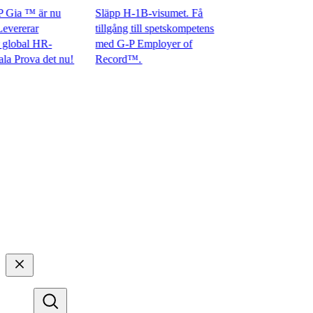
ia ™ är nu
Släpp H-1B-visumet. Få
ererar
tillgång till spetskompetens
obal HR-
med G-P Employer of
rova det nu!​​
Record™.​​