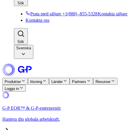
Sök​​
Prata med säljare +1(888) -855-5328​​
Kontakta säljare​​
Kontakta oss​​
Sök​​
Svenska
Produkter​​
lösning​​
Länder​​
Partners​​
Resurser​​
Logga in​​
G-P EOR™ & G-P-entreprenör​​
Hantera din globala arbetskraft.​​