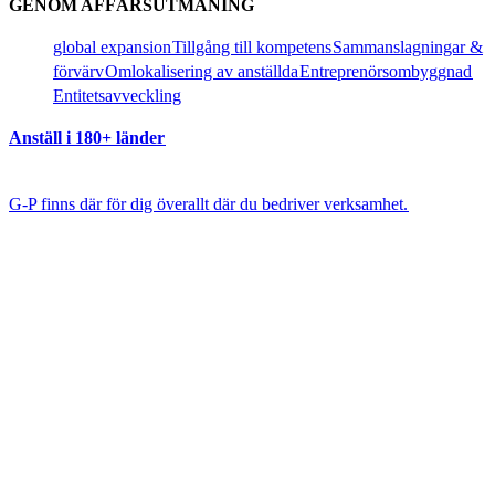
GENOM AFFÄRSUTMANING​​
global expansion​​
Tillgång till kompetens​​
Sammanslagningar &
förvärv​​
Omlokalisering av anställda​​
Entreprenörsombyggnad​​
Entitetsavveckling​​
Anställ i 180+ länder​​
G-P finns där för dig överallt där du bedriver verksamhet.​​