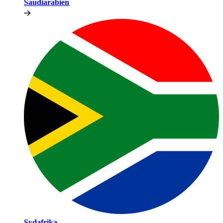
Saudiarabien​​
Sydafrika​​