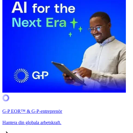
G-P EOR™ & G-P-entreprenör​​
Hantera din globala arbetskraft.​​