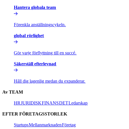
Hantera globala team​​
Förenkla anställningscykeln.​​
global rörlighet​​
Gör varje förflyttning till en succé.​​
Säkerställ efterlevnad​​
Håll dig lagenlig medan du expanderar.​​
Av TEAM​​
HR​​
JURIDISK​​
FINANS​​
DET​​
Ledarskap​​
EFTER FÖRETAGSSTORLEK​​
Startups​​
Mellanmarknaden​​
Företag​​