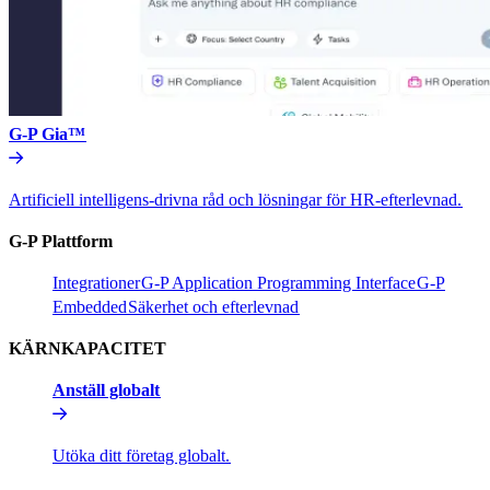
G-P Gia™​​
Artificiell intelligens-drivna råd och lösningar för HR-efterlevnad.​​
G-P Plattform​​
Integrationer​​
G-P Application Programming Interface​​
G-P
Embedded​​
Säkerhet och efterlevnad​​
KÄRNKAPACITET​​
Anställ globalt​​
Utöka ditt företag globalt.​​