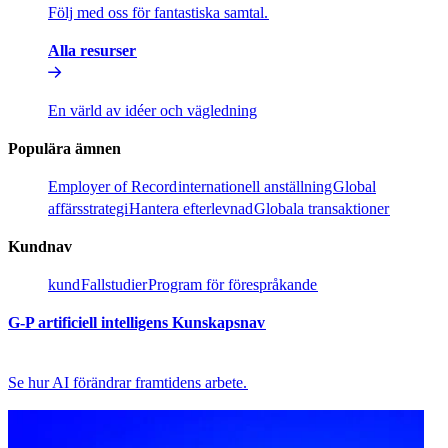
Följ med oss för fantastiska samtal.​​
Alla resurser​​
En värld av idéer och vägledning​​
Populära ämnen​​
Employer of Record​​
internationell anställning​​
Global
affärsstrategi​​
Hantera efterlevnad​​
Globala transaktioner​​
Kundnav​​
kund​​
Fallstudier​​
Program för förespråkande​​
G-P artificiell intelligens Kunskapsnav​​
Se hur AI förändrar framtidens arbete.​​