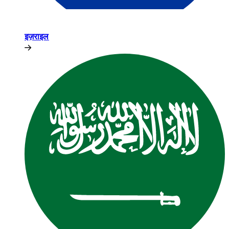
इज़राइल​​