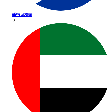
दक्षिण अफ़्रीका​​