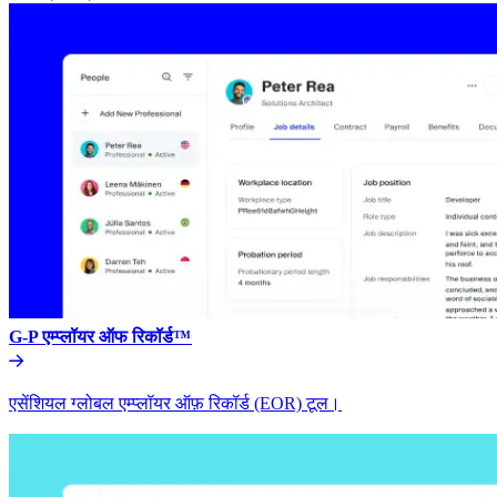
G-P एम्प्लॉयर ऑफ रिकॉर्ड™​​
एसेंशियल ग्लोबल एम्प्लॉयर ऑफ़ रिकॉर्ड (EOR) टूल।​​