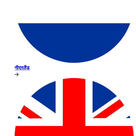
नीदरलैंड​​