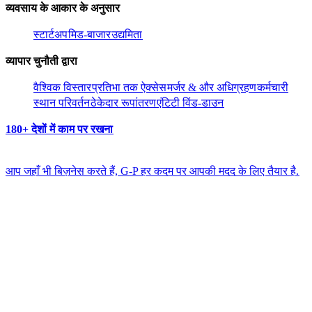
व्यवसाय के आकार के अनुसार​​
स्टार्टअप​​
मिड-बाजार​​
उद्यमिता​​
व्यापार चुनौती द्वारा​​
वैश्विक विस्तार​​
प्रतिभा तक ऐक्सेस​​
मर्जर & और अधिग्रहण​​
कर्मचारी
स्थान परिवर्तन​​
ठेकेदार रूपांतरण​​
एंटिटी विंड-डाउन​​
180+ देशों में काम पर रखना​​
आप जहाँ भी बिज़नेस करते हैं, G-P हर कदम पर आपकी मदद के लिए तैयार है.​​