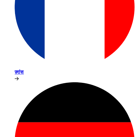
फ़्रांस​​