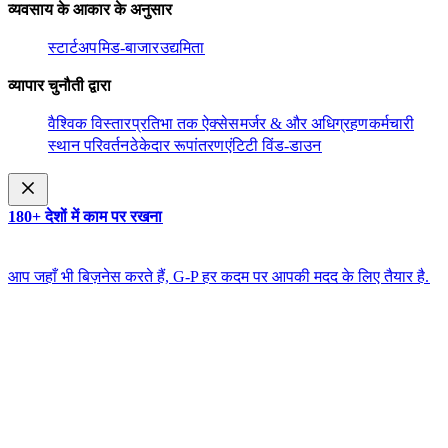
व्यवसाय के आकार के अनुसार​​
स्टार्टअप​​
मिड-बाजार​​
उद्यमिता​​
व्यापार चुनौती द्वारा​​
वैश्विक विस्तार​​
प्रतिभा तक ऐक्सेस​​
मर्जर & और अधिग्रहण​​
कर्मचारी
स्थान परिवर्तन​​
ठेकेदार रूपांतरण​​
एंटिटी विंड-डाउन​​
180+ देशों में काम पर रखना​​
आप जहाँ भी बिज़नेस करते हैं, G-P हर कदम पर आपकी मदद के लिए तैयार है.​​