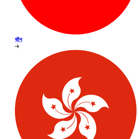
चीन​​