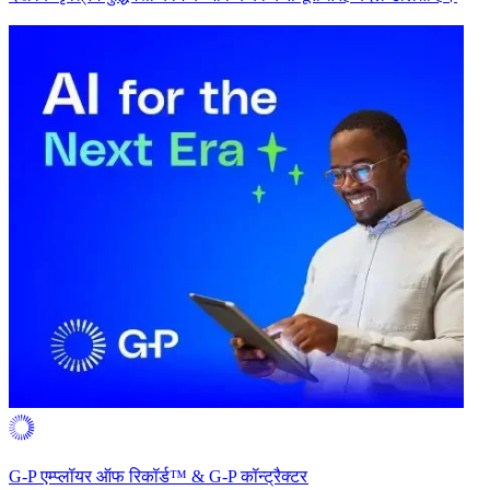
G-P एम्प्लॉयर ऑफ रिकॉर्ड™ & G-P कॉन्ट्रैक्टर​​