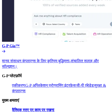
G-P Gia™​​
मानव संसाधन कंप्लाएन्स के लिए कृत्रिम बुद्धिमत्ता-संचालित सलाह और
सॉल्यूशन।​​
G-P प्लेटफ़ॉर्म​​
एकीकरण​​
G-P अप्लिकेशन प्रोग्रामिंग इंटरफ़ेस​​
जी-पी एंबेडेड​​
सुरक्षा &
कंप्लाएन्स​​
मुख्य क्षमताएं​​
वैश्विक स्तर पर काम पर रखना​​