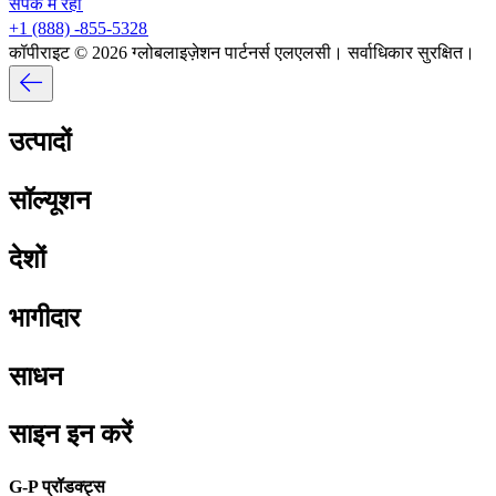
संपर्क में रहो​​
+1 (888) -855-5328​​
कॉपीराइट © 2026 ग्लोबलाइज़ेशन पार्टनर्स एलएलसी। सर्वाधिकार सुरक्षित।​​
उत्पादों​​
सॉल्यूशन​​
देशों​​
भागीदार​​
साधन​​
साइन इन करें​​
G-P प्रॉडक्ट्स​​