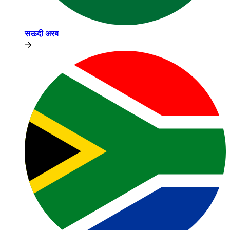
सऊदी अरब​​