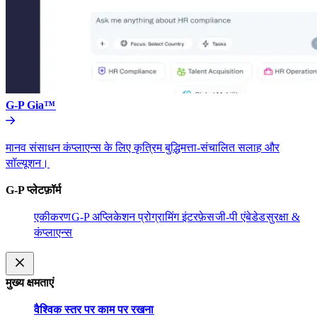
G-P Gia™​​
मानव संसाधन कंप्लाएन्स के लिए कृत्रिम बुद्धिमत्ता-संचालित सलाह और
सॉल्यूशन।​​
G-P प्लेटफ़ॉर्म​​
एकीकरण​​
G-P अप्लिकेशन प्रोग्रामिंग इंटरफ़ेस​​
जी-पी एंबेडेड​​
सुरक्षा &
कंप्लाएन्स​​
मुख्य क्षमताएं​​
वैश्विक स्तर पर काम पर रखना​​