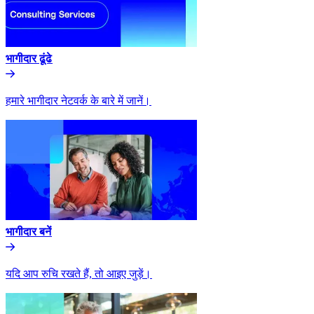
भागीदार ढूंढे​​
हमारे भागीदार नेटवर्क के बारे में जानें।​​
भागीदार बनें​​
यदि आप रुचि रखते हैं, तो आइए जुड़ें।​​