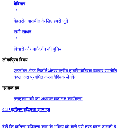
वेबिनार​​
बेहतरीन बातचीत के लिए हमसे जुड़ें।​​
सभी साधन​​
विचारों और मार्गदर्शन की दुनिया​​
लोकप्रिय विषय​​
एम्प्लॉयर ऑफ रिकॉर्ड​​
अंतरराष्ट्रीय हायरिंग​​
वैश्विक व्यापार रणनीति​​
कंप्लाएन्स प्रबंधित करना​​
वैश्विक लेनदेन​​
ग्राहक हब​​
ग्राहक​​
मामले का अध्ययन​​
वकालत कार्यक्रम​​
G-P कृत्रिम बुद्धिमत्ता ज्ञान हब​​
देखें कि कृत्रिम बुद्धिमत्ता काम के भविष्य को कैसे पूरी तरह बदल डालती है।​​