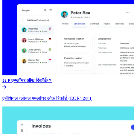
G-P एम्प्लॉयर ऑफ रिकॉर्ड™​​
एसेंशियल ग्लोबल एम्प्लॉयर ऑफ़ रिकॉर्ड (EOR) टूल।​​