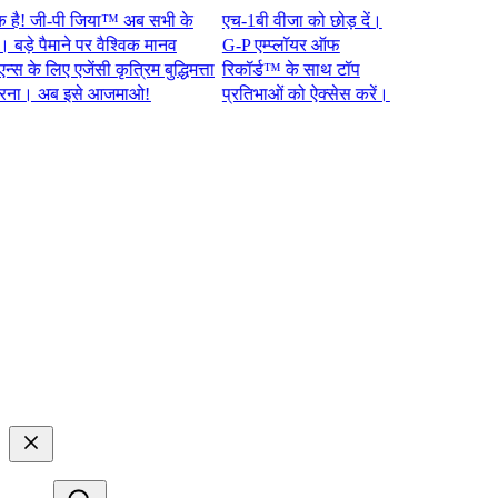
जी-पी जिया™ अब सभी के
एच-1बी वीजा को छोड़ दें।
 पैमाने पर वैश्विक मानव
G-P एम्प्लॉयर ऑफ
 लिए एजेंसी कृत्रिम बुद्धिमत्ता
रिकॉर्ड™ के साथ टॉप
 अब इसे आजमाओ!​​
प्रतिभाओं को ऐक्सेस करें।​​