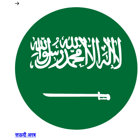
सऊदी अरब​​