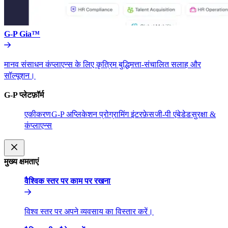
G-P Gia™​​
मानव संसाधन कंप्लाएन्स के लिए कृत्रिम बुद्धिमत्ता-संचालित सलाह और
सॉल्यूशन।​​
G-P प्लेटफ़ॉर्म​​
एकीकरण​​
G-P अप्लिकेशन प्रोग्रामिंग इंटरफ़ेस​​
जी-पी एंबेडेड​​
सुरक्षा &
कंप्लाएन्स​​
मुख्य क्षमताएं​​
वैश्विक स्तर पर काम पर रखना​​
विश्व स्तर पर अपने व्यवसाय का विस्तार करें।​​