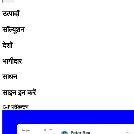
उत्पादों​​
सॉल्यूशन​​
देशों​​
भागीदार​​
साधन​​
साइन इन करें​​
G-P प्रॉडक्ट्स​​