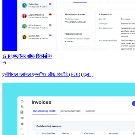
G-P एम्प्लॉयर ऑफ रिकॉर्ड™​​
एसेंशियल ग्लोबल एम्प्लॉयर ऑफ़ रिकॉर्ड (EOR) टूल।​​