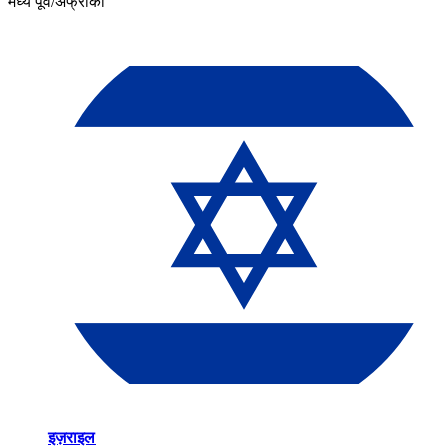
मध्य पूर्व/अफ्रीका​​
इज़राइल​​