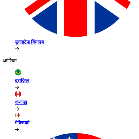
यूनाइटेड किंगडम​​
अमेरिका​​
ब्राज़िल​​
कनाडा​​
मेक्सिको​​