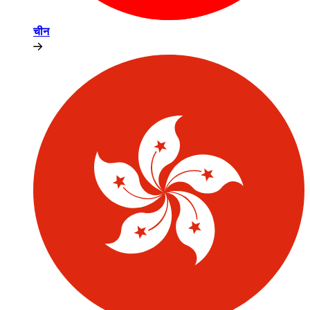
चीन​​