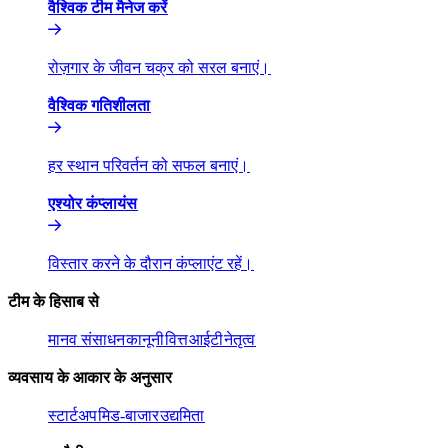
वैश्विक टीम मैनेज करें​​
रोज़गार के जीवन चक्र को सरल बनाएं।​​
वैश्विक गतिशीलता​​
हर स्थान परिवर्तन को सफल बनाएं।​​
एश्योर कंप्लायंस​​
विस्तार करने के दौरान कंप्लाएंट रहें।​​
टीम के हिसाब से​​
मानव संसाधन​​
कानूनी​​
वित्त​​
आईटी​​
नेतृत्व​​
व्यवसाय के आकार के अनुसार​​
स्टार्टअप​​
मिड-बाजार​​
उद्यमिता​​