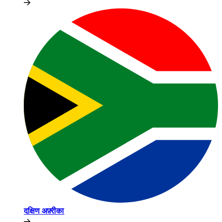
दक्षिण अफ़्रीका​​