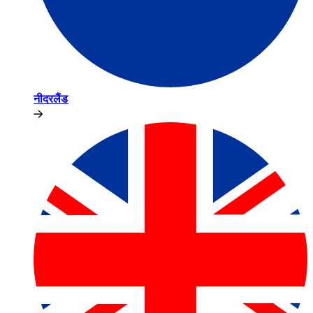
नीदरलैंड​​