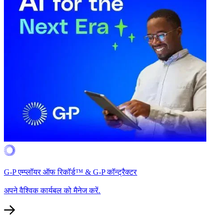
G-P एम्प्लॉयर ऑफ रिकॉर्ड™ & G-P कॉन्ट्रैक्टर​​
अपने वैश्विक कार्यबल को मैनेज करें.​​