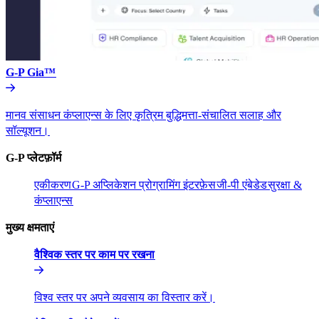
G-P Gia™​​
मानव संसाधन कंप्लाएन्स के लिए कृत्रिम बुद्धिमत्ता-संचालित सलाह और
सॉल्यूशन।​​
G-P प्लेटफ़ॉर्म​​
एकीकरण​​
G-P अप्लिकेशन प्रोग्रामिंग इंटरफ़ेस​​
जी-पी एंबेडेड​​
सुरक्षा &
कंप्लाएन्स​​
मुख्य क्षमताएं​​
वैश्विक स्तर पर काम पर रखना​​
विश्व स्तर पर अपने व्यवसाय का विस्तार करें।​​