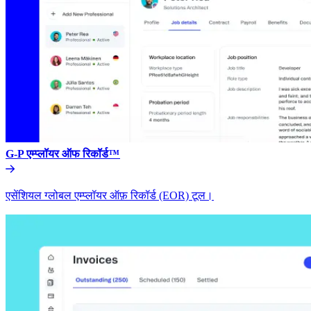
G-P एम्प्लॉयर ऑफ रिकॉर्ड™​​
एसेंशियल ग्लोबल एम्प्लॉयर ऑफ़ रिकॉर्ड (EOR) टूल।​​