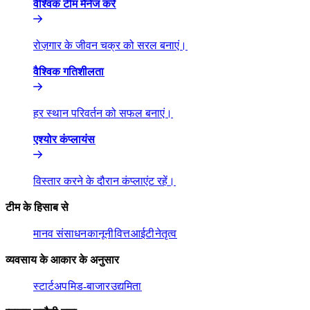
वैश्विक टीम मैनेज करें​​
रोज़गार के जीवन चक्र को सरल बनाएं।​​
वैश्विक गतिशीलता​​
हर स्थान परिवर्तन को सफल बनाएं।​​
एश्योर कंप्लायंस​​
विस्तार करने के दौरान कंप्लाएंट रहें।​​
टीम के हिसाब से​​
मानव संसाधन​​
कानूनी​​
वित्त​​
आईटी​​
नेतृत्व​​
व्यवसाय के आकार के अनुसार​​
स्टार्टअप​​
मिड-बाजार​​
उद्यमिता​​