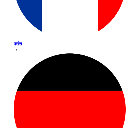
फ़्रांस​​