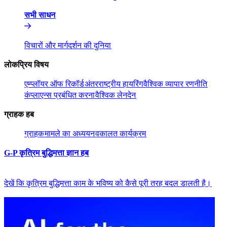
सभी साधन​​
विचारों और मार्गदर्शन की दुनिया​​
लोकप्रिय विषय​​
एम्प्लॉयर ऑफ रिकॉर्ड​​
अंतरराष्ट्रीय हायरिंग​​
वैश्विक व्यापार रणनीति​​
कंप्लाएन्स प्रबंधित करना​​
वैश्विक लेनदेन​​
ग्राहक हब​​
ग्राहक​​
मामले का अध्ययन​​
वकालत कार्यक्रम​​
G-P कृत्रिम बुद्धिमत्ता ज्ञान हब​​
देखें कि कृत्रिम बुद्धिमत्ता काम के भविष्य को कैसे पूरी तरह बदल डालती है।​​