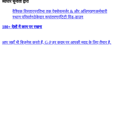
व्यापार चुनौती द्वारा​​
वैश्विक विस्तार​​
प्रतिभा तक ऐक्सेस​​
मर्जर & और अधिग्रहण​​
कर्मचारी
स्थान परिवर्तन​​
ठेकेदार रूपांतरण​​
एंटिटी विंड-डाउन​​
180+ देशों में काम पर रखना​​
आप जहाँ भी बिज़नेस करते हैं, G-P हर कदम पर आपकी मदद के लिए तैयार है.​​