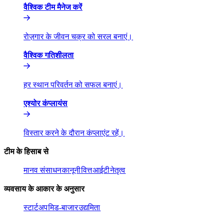
वैश्विक टीम मैनेज करें​​
रोज़गार के जीवन चक्र को सरल बनाएं।​​
वैश्विक गतिशीलता​​
हर स्थान परिवर्तन को सफल बनाएं।​​
एश्योर कंप्लायंस​​
विस्तार करने के दौरान कंप्लाएंट रहें।​​
टीम के हिसाब से​​
मानव संसाधन​​
कानूनी​​
वित्त​​
आईटी​​
नेतृत्व​​
व्यवसाय के आकार के अनुसार​​
स्टार्टअप​​
मिड-बाजार​​
उद्यमिता​​