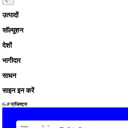
उत्पादों​​
सॉल्यूशन​​
देशों​​
भागीदार​​
साधन​​
साइन इन करें​​
G-P प्रॉडक्ट्स​​