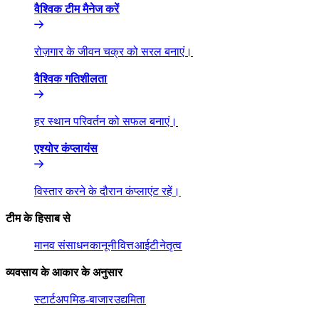
वैश्विक टीम मैनेज करें​​
रोज़गार के जीवन चक्र को सरल बनाएं।​​
वैश्विक गतिशीलता​​
हर स्थान परिवर्तन को सफल बनाएं।​​
एश्योर कंप्लायंस​​
विस्तार करने के दौरान कंप्लाएंट रहें।​​
टीम के हिसाब से​​
मानव संसाधन​​
कानूनी​​
वित्त​​
आईटी​​
नेतृत्व​​
व्यवसाय के आकार के अनुसार​​
स्टार्टअप​​
मिड-बाजार​​
उद्यमिता​​