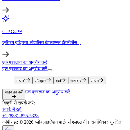
G-P Gia™​​
कृत्रिम बुद्धिमत्ता-संचालित कंप्लाएन्स इंटेलीजेंस।​​
एक प्रस्ताव का अनुरोध करें​​
एक प्रस्ताव का अनुरोध करें​​
उत्पादों​​
सॉल्यूशन​​
देशों​​
भागीदार​​
साधन​​
एक प्रस्ताव का अनुरोध करें​​
साइन इन करें​​
बिक्री से संपर्क करें:​​
संपर्क में रहो​​
+1 (888) -855-5328​​
कॉपीराइट © 2026 ग्लोबलाइज़ेशन पार्टनर्स एलएलसी। सर्वाधिकार सुरक्षित।​​