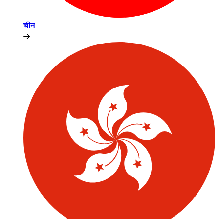
चीन​​