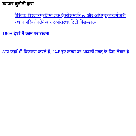
व्यापार चुनौती द्वारा​​
वैश्विक विस्तार​​
प्रतिभा तक ऐक्सेस​​
मर्जर & और अधिग्रहण​​
कर्मचारी
स्थान परिवर्तन​​
ठेकेदार रूपांतरण​​
एंटिटी विंड-डाउन​​
180+ देशों में काम पर रखना​​
आप जहाँ भी बिज़नेस करते हैं, G-P हर कदम पर आपकी मदद के लिए तैयार है.​​