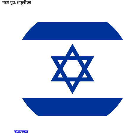
मध्य पूर्व/अफ्रीका​​
इज़राइल​​