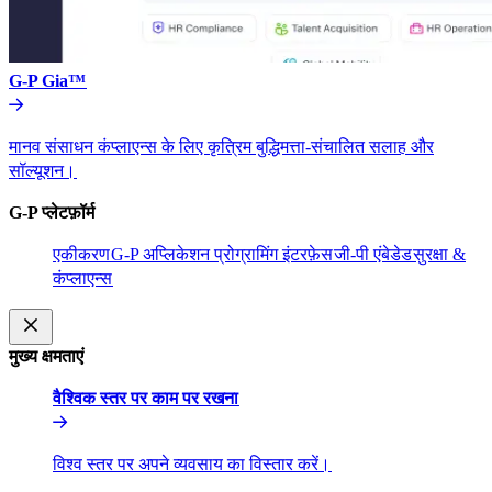
G-P Gia™​​
मानव संसाधन कंप्लाएन्स के लिए कृत्रिम बुद्धिमत्ता-संचालित सलाह और
सॉल्यूशन।​​
G-P प्लेटफ़ॉर्म​​
एकीकरण​​
G-P अप्लिकेशन प्रोग्रामिंग इंटरफ़ेस​​
जी-पी एंबेडेड​​
सुरक्षा &
कंप्लाएन्स​​
मुख्य क्षमताएं​​
वैश्विक स्तर पर काम पर रखना​​
विश्व स्तर पर अपने व्यवसाय का विस्तार करें।​​