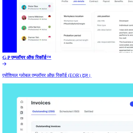
G-P एम्प्लॉयर ऑफ रिकॉर्ड™​​
एसेंशियल ग्लोबल एम्प्लॉयर ऑफ़ रिकॉर्ड (EOR) टूल।​​