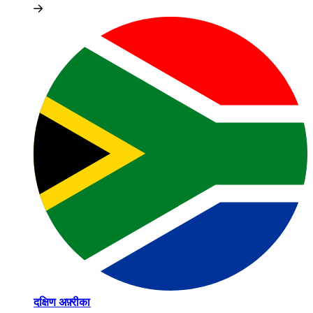
दक्षिण अफ़्रीका​​