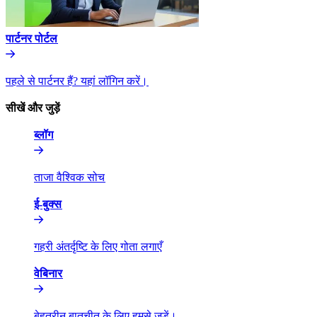
पार्टनर पोर्टल​​
पहले से पार्टनर हैं? यहां लॉगिन करें।​​
सीखें और जुड़ें​​
ब्लॉग​​
ताजा वैश्विक सोच​​
ई-बुक्स​​
गहरी अंतर्दृष्टि के लिए गोता लगाएँ​​
वेबिनार​​
बेहतरीन बातचीत के लिए हमसे जुड़ें।​​