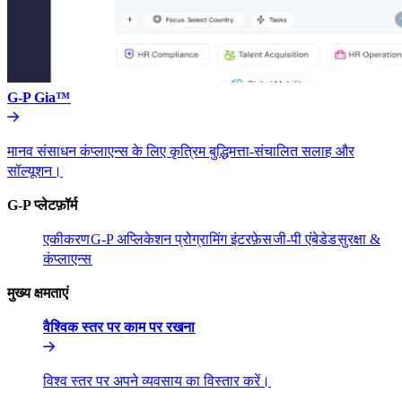
G-P Gia™​​
मानव संसाधन कंप्लाएन्स के लिए कृत्रिम बुद्धिमत्ता-संचालित सलाह और
सॉल्यूशन।​​
G-P प्लेटफ़ॉर्म​​
एकीकरण​​
G-P अप्लिकेशन प्रोग्रामिंग इंटरफ़ेस​​
जी-पी एंबेडेड​​
सुरक्षा &
कंप्लाएन्स​​
मुख्य क्षमताएं​​
वैश्विक स्तर पर काम पर रखना​​
विश्व स्तर पर अपने व्यवसाय का विस्तार करें।​​