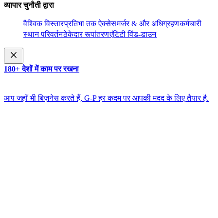
व्यापार चुनौती द्वारा​​
वैश्विक विस्तार​​
प्रतिभा तक ऐक्सेस​​
मर्जर & और अधिग्रहण​​
कर्मचारी
स्थान परिवर्तन​​
ठेकेदार रूपांतरण​​
एंटिटी विंड-डाउन​​
180+ देशों में काम पर रखना​​
आप जहाँ भी बिज़नेस करते हैं, G-P हर कदम पर आपकी मदद के लिए तैयार है.​​