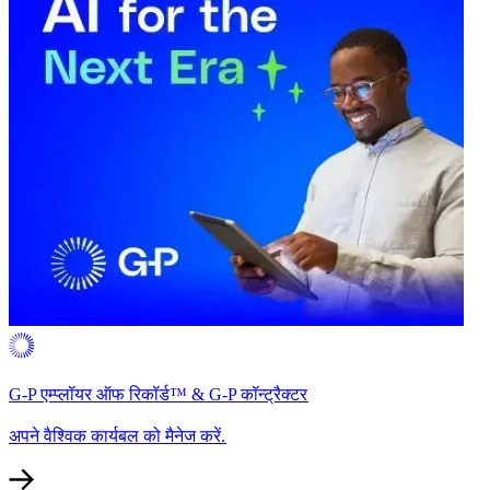
G-P एम्प्लॉयर ऑफ रिकॉर्ड™ & G-P कॉन्ट्रैक्टर​​
अपने वैश्विक कार्यबल को मैनेज करें.​​