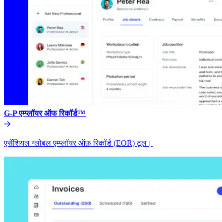
G-P एम्प्लॉयर ऑफ रिकॉर्ड™​​
एसेंशियल ग्लोबल एम्प्लॉयर ऑफ़ रिकॉर्ड (EOR) टूल।​​