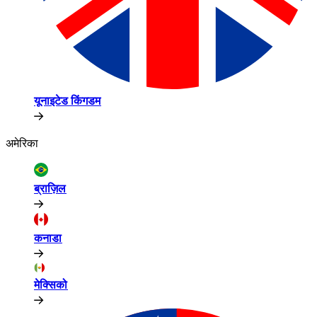
यूनाइटेड किंगडम​​
अमेरिका​​
ब्राज़िल​​
कनाडा​​
मेक्सिको​​