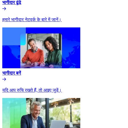
भागीदार ढूंढे​​
हमारे भागीदार नेटवर्क के बारे में जानें।​​
भागीदार बनें​​
यदि आप रुचि रखते हैं, तो आइए जुड़ें।​​