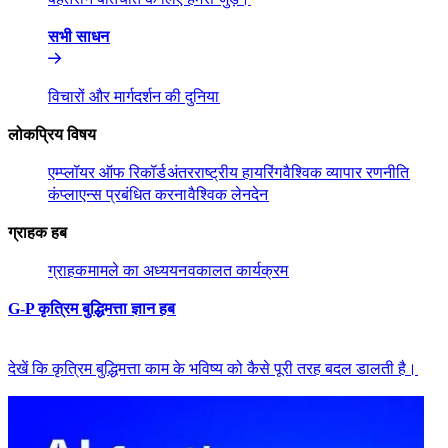
सभी साधन​​
विचारों और मार्गदर्शन की दुनिया​​
लोकप्रिय विषय​​
एम्प्लॉयर ऑफ रिकॉर्ड​​
अंतरराष्ट्रीय हायरिंग​​
वैश्विक व्यापार रणनीति​​
कंप्लाएन्स प्रबंधित करना​​
वैश्विक लेनदेन​​
ग्राहक हब​​
ग्राहक​​
मामले का अध्ययन​​
वकालत कार्यक्रम​​
G-P कृत्रिम बुद्धिमत्ता ज्ञान हब​​
देखें कि कृत्रिम बुद्धिमत्ता काम के भविष्य को कैसे पूरी तरह बदल डालती है।​​