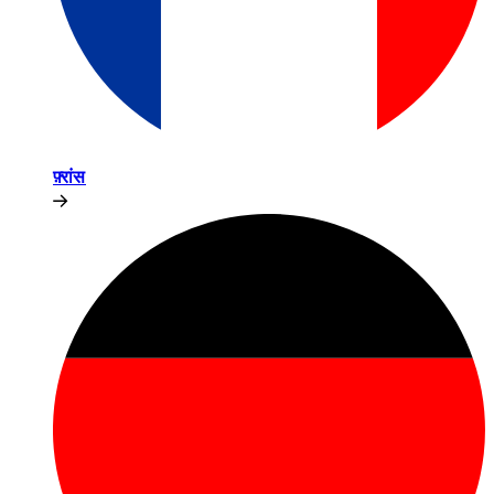
फ़्रांस​​