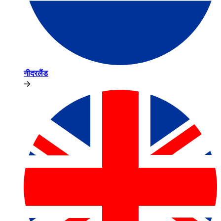
नीदरलैंड​​