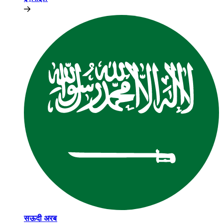
सऊदी अरब​​