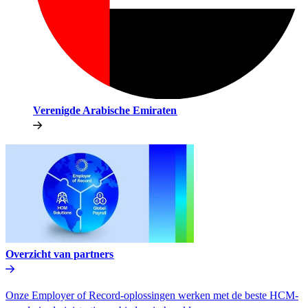
Verenigde Arabische Emiraten​​
Overzicht van partners​​
Onze Employer of Record-oplossingen werken met de beste HCM-