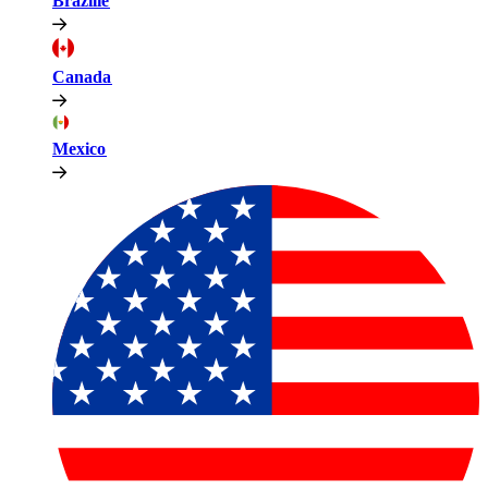
Brazilië​​
Canada​​
Mexico​​