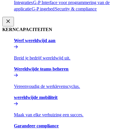
Integraties​​
G-P Interface voor programmering van de
applicatie​​
G-P ingebed​​
Security & compliance​​
KERNCAPACITEITEN​​
Werf wereldwijd aan​​
Breid je bedrijf wereldwijd uit.​​
Wereldwijde teams beheren​​
Vereenvoudig de werklevenscyclus.​​
wereldwijde mobiliteit​​
Maak van elke verhuizing een succes.​​
Garandeer compliance​​