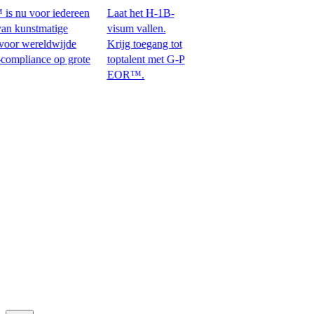
nu voor iedereen
Laat het H-1B-
kunstmatige
visum vallen.
r wereldwijde
Krijg toegang tot
nce op grote
toptalent met G-P
EOR™.​​