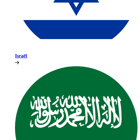
Israël​​