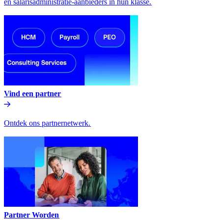
en salarisadministratie-aanbieders in hun klasse.​​
Vind een partner​​
Ontdek ons partnernetwerk.​​
Partner Worden​​