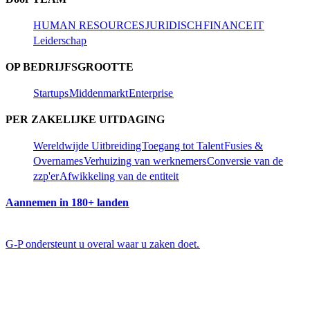
HUMAN RESOURCES​​
JURIDISCH​​
FINANCE​​
IT​​
Leiderschap​​
OP BEDRIJFSGROOTTE​​
Startups​​
Middenmarkt​​
Enterprise​​
PER ZAKELIJKE UITDAGING​​
Wereldwijde Uitbreiding​​
Toegang tot Talent​​
Fusies &
Overnames​​
Verhuizing van werknemers​​
Conversie van de
zzp'er​​
Afwikkeling van de entiteit​​
Aannemen in 180+ landen​​
G-P ondersteunt u overal waar u zaken doet.​​