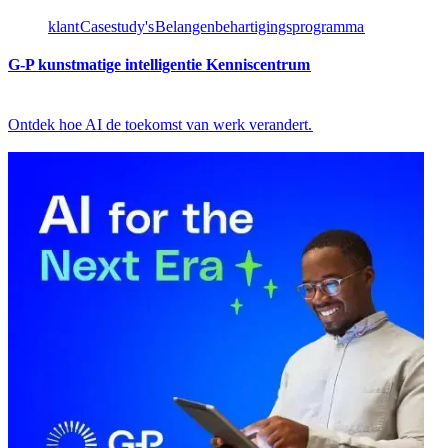
klant​​
Casestudy's​​
Belangenbehartigingsprogramma​​
G-P kunstmatige intelligentie Kenniscentrum​​
Ontdek hoe AI de toekomst van werk verandert.​​