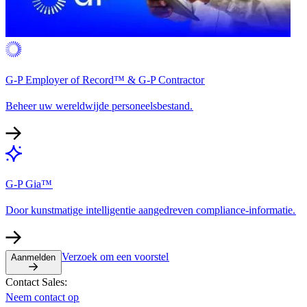
G-P Employer of Record™ & G-P Contractor​​
Beheer uw wereldwijde personeelsbestand.​​
G-P Gia™​​
Door kunstmatige intelligentie aangedreven compliance-informatie.​​
Verzoek om een voorstel​​
Aanmelden​​
Contact Sales:​​
Neem contact op​​