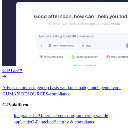
G-P Gia™​​
Advies en oplossingen op basis van kunstmatige intelligentie voor
HUMAN RESOURCES-compliance.​​
G-P-platform​​
Integraties​​
G-P Interface voor programmering van de
applicatie​​
G-P ingebed​​
Security & compliance​​