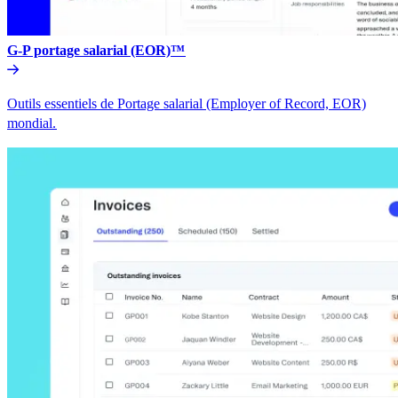
G-P portage salarial (EOR)™​​
Outils essentiels de Portage salarial (Employer of Record, EOR)
mondial.​​