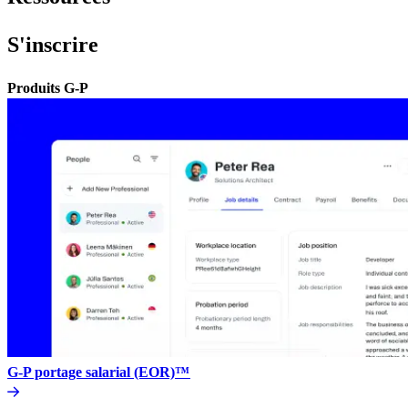
S'inscrire​​
Produits G-P​​
G-P portage salarial (EOR)™​​