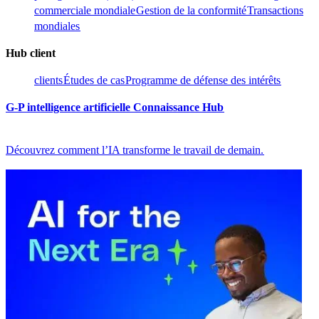
commerciale mondiale​​
Gestion de la conformité​​
Transactions
mondiales​​
Hub client​​
clients​​
Études de cas​​
Programme de défense des intérêts​​
G-P intelligence artificielle Connaissance Hub​​
Découvrez comment l’IA transforme le travail de demain.​​