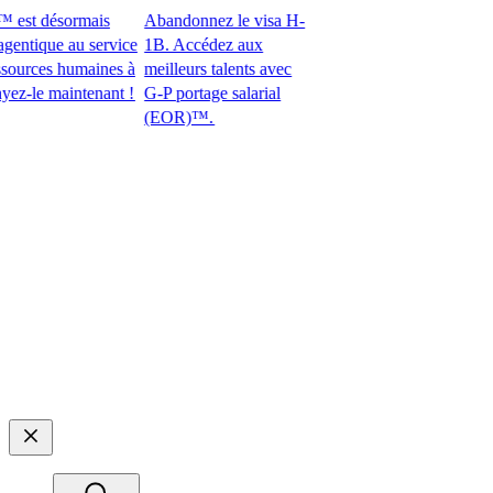
st désormais
Abandonnez le visa H-
ntique au service
1B. Accédez aux
urces humaines à
meilleurs talents avec
le maintenant !​​
G-P portage salarial
(EOR)™.​​