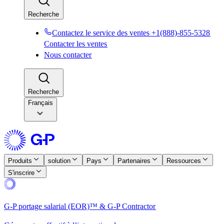
Recherche​​
Contactez le service des ventes +1(888)-855-5328​​
Contacter les ventes​​
Nous contacter​​
Recherche​​
Français
Produits​​
solution​​
Pays​​
Partenaires​​
Ressources​​
S'inscrire​​
G-P portage salarial (EOR)™ & G-P Contractor​​