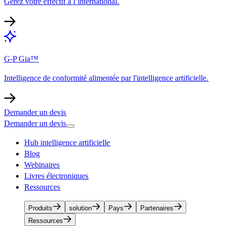
Gérez votre effectif à l’international.​​
G-P Gia™​​
Intelligence de conformité alimentée par l'intelligence artificielle.​​
Demander un devis​​
Demander un devis​​
Hub intelligence artificielle​​
Blog​​
Webinaires​​
Livres électroniques​​
Ressources​​
Produits​​
solution​​
Pays​​
Partenaires​​
Ressources​​