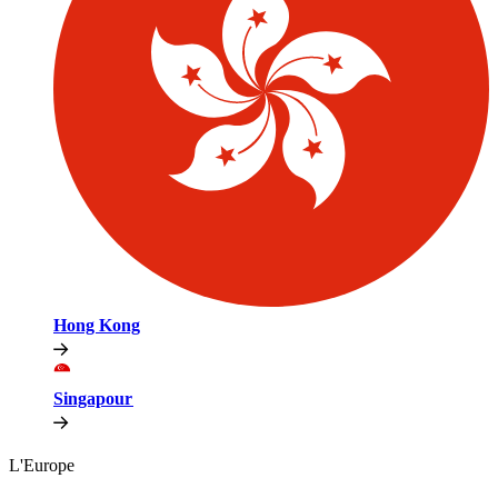
Hong Kong​​
Singapour​​
L'Europe​​