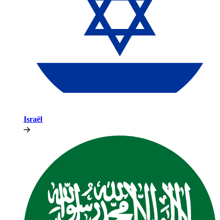
Israël​​