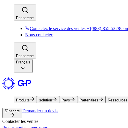
Recherche​​
Contactez le service des ventes +1(888)-855-5328​​
Cont
Nous contacter​​
Recherche​​
Français
Produits​​
solution​​
Pays​​
Partenaires​​
Ressources​​
Demander un devis​​
S'inscrire​​
Contacter les ventes :​​
Prenez contact avec nous​​