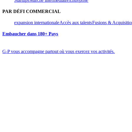
Startups​​
Marché intermédiaire​​
Entreprise​​
PAR DÉFI COMMERCIAL​​
expansion internationale​​
Accès aux talents​​
Fusions & Acquisition
Embaucher dans 180+ Pays​​
G-P vous accompagne partout où vous exercez vos activités.​​