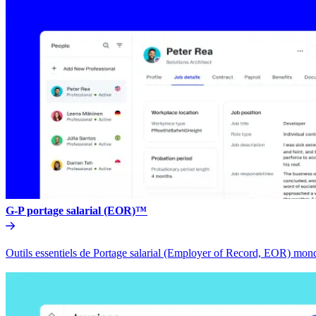
G-P portage salarial (EOR)™​​
Outils essentiels de Portage salarial (Employer of Record, EOR) mondia