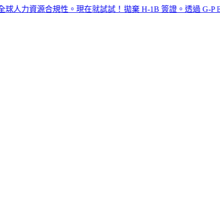
資源合規性。現在就試試！​​
拋棄 H-1B 簽證。透過 G-P EOR™ 