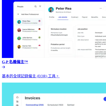
G-P 名義僱主™​​
基本的全球記錄僱主 (EOR) 工具。​​