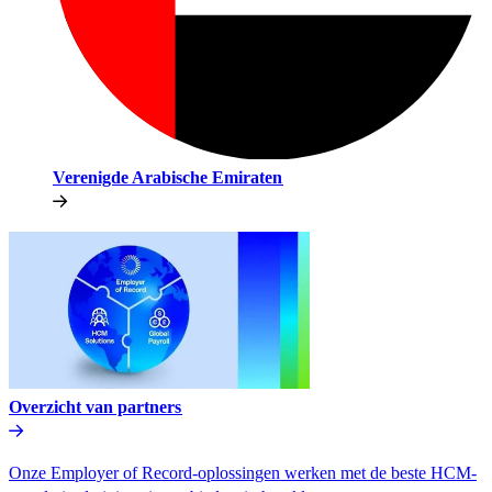
Verenigde Arabische Emiraten​​
Overzicht van partners​​
Onze Employer of Record-oplossingen werken met de beste HCM-