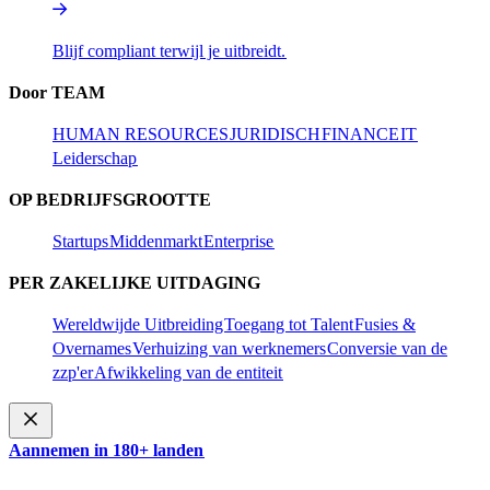
Blijf compliant terwijl je uitbreidt.​​
Door TEAM​​
HUMAN RESOURCES​​
JURIDISCH​​
FINANCE​​
IT​​
Leiderschap​​
OP BEDRIJFSGROOTTE​​
Startups​​
Middenmarkt​​
Enterprise​​
PER ZAKELIJKE UITDAGING​​
Wereldwijde Uitbreiding​​
Toegang tot Talent​​
Fusies &
Overnames​​
Verhuizing van werknemers​​
Conversie van de
zzp'er​​
Afwikkeling van de entiteit​​
Aannemen in 180+ landen​​