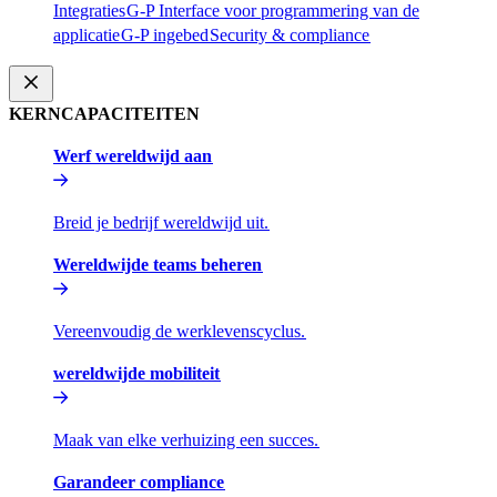
Integraties​​
G-P Interface voor programmering van de
applicatie​​
G-P ingebed​​
Security & compliance​​
KERNCAPACITEITEN​​
Werf wereldwijd aan​​
Breid je bedrijf wereldwijd uit.​​
Wereldwijde teams beheren​​
Vereenvoudig de werklevenscyclus.​​
wereldwijde mobiliteit​​
Maak van elke verhuizing een succes.​​
Garandeer compliance​​