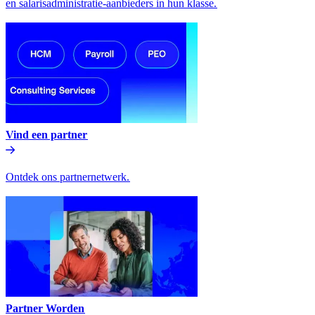
en salarisadministratie-aanbieders in hun klasse.​​
Vind een partner​​
Ontdek ons partnernetwerk.​​
Partner Worden​​