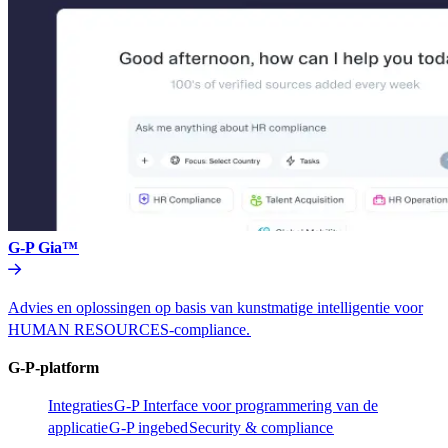
G-P Gia™​​
Advies en oplossingen op basis van kunstmatige intelligentie voor
HUMAN RESOURCES-compliance.​​
G-P-platform​​
Integraties​​
G-P Interface voor programmering van de
applicatie​​
G-P ingebed​​
Security & compliance​​