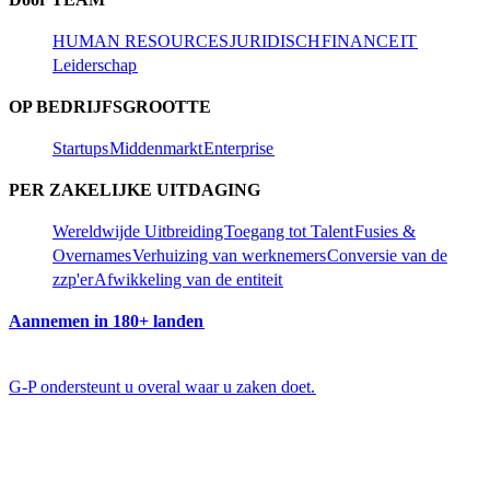
HUMAN RESOURCES​​
JURIDISCH​​
FINANCE​​
IT​​
Leiderschap​​
OP BEDRIJFSGROOTTE​​
Startups​​
Middenmarkt​​
Enterprise​​
PER ZAKELIJKE UITDAGING​​
Wereldwijde Uitbreiding​​
Toegang tot Talent​​
Fusies &
Overnames​​
Verhuizing van werknemers​​
Conversie van de
zzp'er​​
Afwikkeling van de entiteit​​
Aannemen in 180+ landen​​
G-P ondersteunt u overal waar u zaken doet.​​