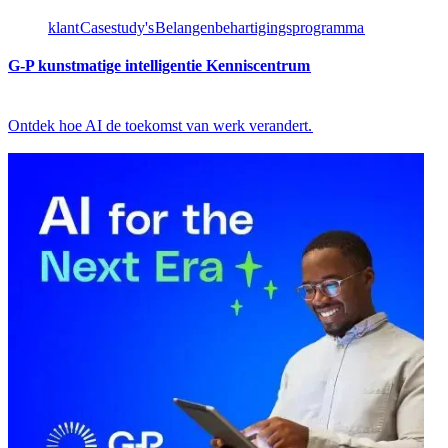
klant​​
Casestudy's​​
Belangenbehartigingsprogramma​​
G-P kunstmatige intelligentie Kenniscentrum​​
Ontdek hoe AI de toekomst van werk verandert.​​