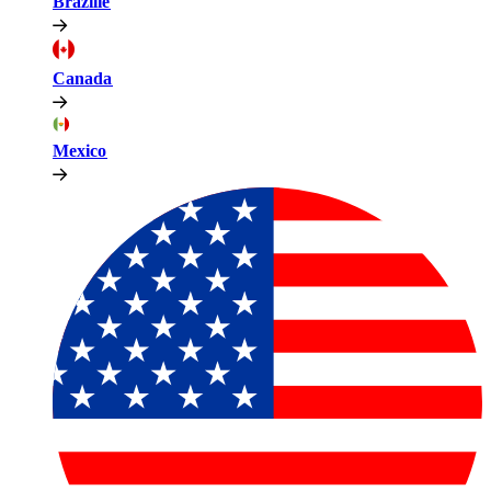
Brazilië​​
Canada​​
Mexico​​