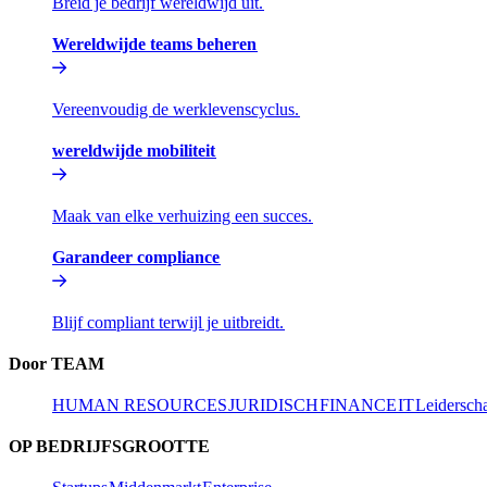
Breid je bedrijf wereldwijd uit.​​
Wereldwijde teams beheren​​
Vereenvoudig de werklevenscyclus.​​
wereldwijde mobiliteit​​
Maak van elke verhuizing een succes.​​
Garandeer compliance​​
Blijf compliant terwijl je uitbreidt.​​
Door TEAM​​
HUMAN RESOURCES​​
JURIDISCH​​
FINANCE​​
IT​​
Leiderschap
OP BEDRIJFSGROOTTE​​