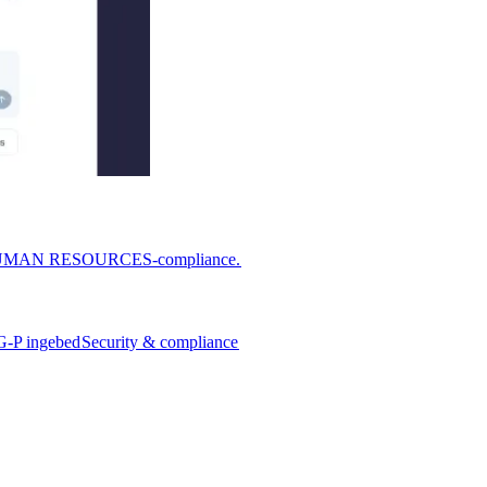
or HUMAN RESOURCES-compliance.​​
G-P ingebed​​
Security & compliance​​