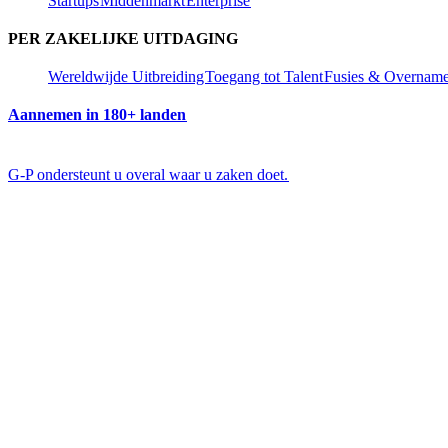
Startups​​
Middenmarkt​​
Enterprise​​
PER ZAKELIJKE UITDAGING​​
Wereldwijde Uitbreiding​​
Toegang tot Talent​​
Fusies & Overnames
Aannemen in 180+ landen​​
G-P ondersteunt u overal waar u zaken doet.​​