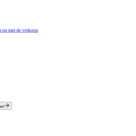
 op met de verkoop​​
n​​