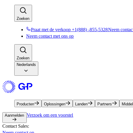
Zoeken​​
Praat met de verkoop +1(888) -855-5328​​
Neem contact
Neem contact met ons op​​
Zoeken​​
Nederlands
Producten​​
Oplossingen​​
Landen​​
Partners​​
Middele
Verzoek om een voorstel​​
Aanmelden​​
Contact Sales:​​
Neem contact op​​