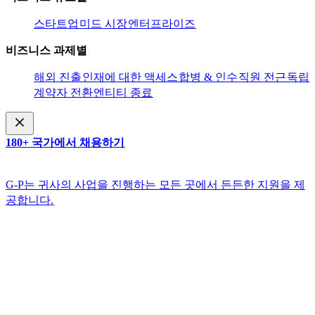
스타트업​​
미드 시장​​
엔터프라이즈​​
비즈니스 과제별​​
해외 진출​​
인재에 대한 액세스​​
합병 & 인수​​
직원 전근​​
독립
계약자 전환​​
엔티티 종료​​
180+ 국가에서 채용하기​​
G-P는 귀사의 사업을 진행하는 모든 곳에서 든든한 지원을 제
공합니다.​​