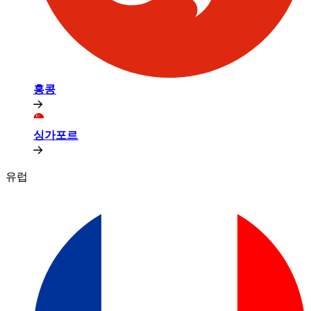
홍콩​​
싱가포르​​
유럽​​