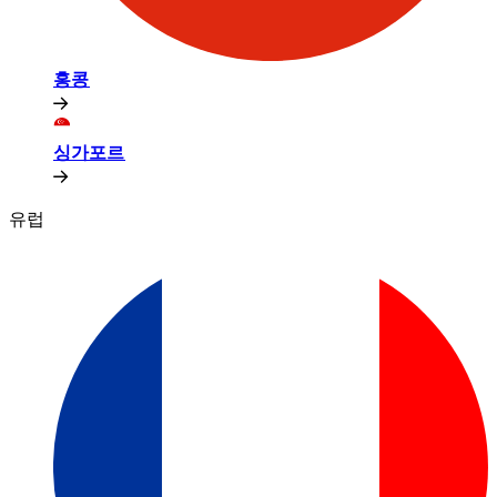
홍콩​​
싱가포르​​
유럽​​