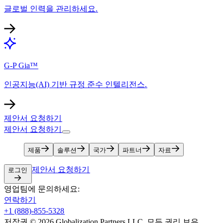
글로벌 인력을 관리하세요.​​
G-P Gia™​​
인공지능(AI) 기반 규정 준수 인텔리전스.​​
제안서 요청하기​​
제안서 요청하기​​
제품​​
솔루션​​
국가​​
파트너​​
자료​​
제안서 요청하기​​
로그인​​
영업팀에 문의하세요:​​
연락하기​​
+1 (888)-855-5328​​
저작권 © 2026 Globalization Partners LLC. 모든 권리 보유.​​