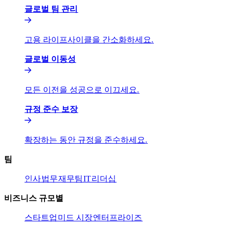
글로벌 팀 관리​​
고용 라이프사이클을 간소화하세요.​​
글로벌 이동성​​
모든 이전을 성공으로 이끄세요.​​
규정 준수 보장​​
확장하는 동안 규정을 준수하세요.​​
팀​​
인사​​
법무​​
재무팀​​
IT​​
리더십​​
비즈니스 규모별​​
스타트업​​
미드 시장​​
엔터프라이즈​​