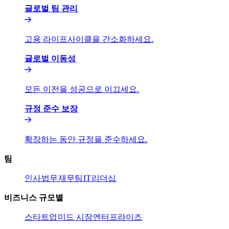
글로벌 팀 관리​​
고용 라이프사이클을 간소화하세요.​​
글로벌 이동성​​
모든 이전을 성공으로 이끄세요.​​
규정 준수 보장​​
확장하는 동안 규정을 준수하세요.​​
팀​​
인사​​
법무​​
재무팀​​
IT​​
리더십​​
비즈니스 규모별​​
스타트업​​
미드 시장​​
엔터프라이즈​​