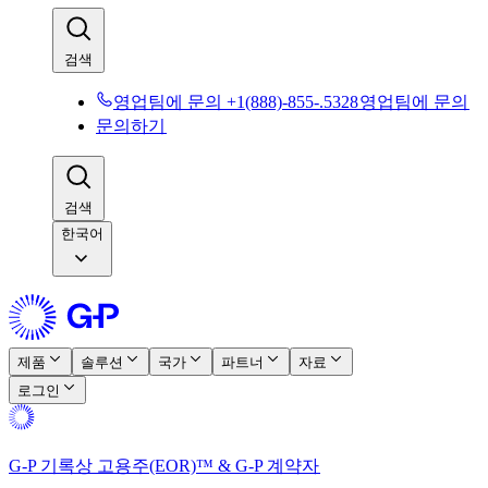
검색​​
영업팀에 문의 +1(888)-855-.5328​​
영업팀에 문의​​
문의하기​​
검색​​
한국어
제품​​
솔루션​​
국가​​
파트너​​
자료​​
로그인​​
G-P 기록상 고용주(EOR)™ & G-P 계약자​​