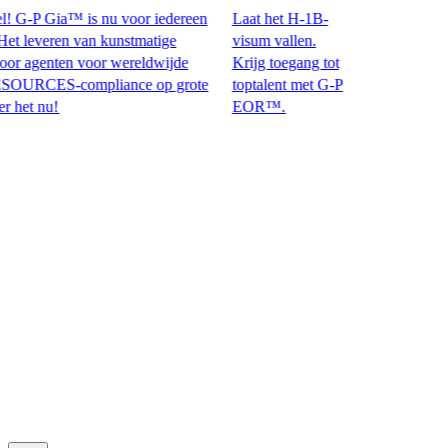
 G-P Gia™ is nu voor iedereen
Laat het H-1B-
leveren van kunstmatige
visum vallen.
r agenten voor wereldwijde
Krijg toegang tot
ES-compliance op grote
toptalent met G-P
 nu!​​
EOR™.​​