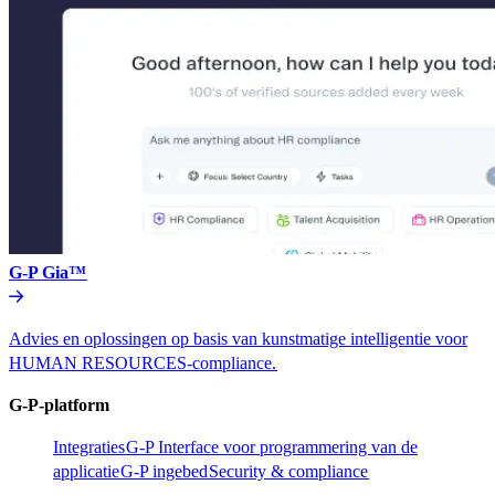
G-P Gia™​​
Advies en oplossingen op basis van kunstmatige intelligentie voor
HUMAN RESOURCES-compliance.​​
G-P-platform​​
Integraties​​
G-P Interface voor programmering van de
applicatie​​
G-P ingebed​​
Security & compliance​​