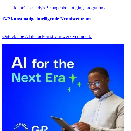
klant​​
Casestudy's​​
Belangenbehartigingsprogramma​​
G-P kunstmatige intelligentie Kenniscentrum​​
Ontdek hoe AI de toekomst van werk verandert.​​