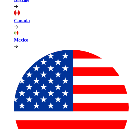
Brazilië​​
Canada​​
Mexico​​