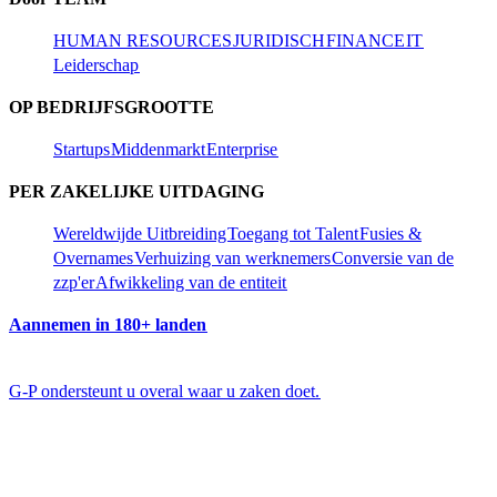
HUMAN RESOURCES​​
JURIDISCH​​
FINANCE​​
IT​​
Leiderschap​​
OP BEDRIJFSGROOTTE​​
Startups​​
Middenmarkt​​
Enterprise​​
PER ZAKELIJKE UITDAGING​​
Wereldwijde Uitbreiding​​
Toegang tot Talent​​
Fusies &
Overnames​​
Verhuizing van werknemers​​
Conversie van de
zzp'er​​
Afwikkeling van de entiteit​​
Aannemen in 180+ landen​​
G-P ondersteunt u overal waar u zaken doet.​​