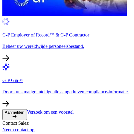
G-P Employer of Record™ & G-P Contractor​​
Beheer uw wereldwijde personeelsbestand.​​
G-P Gia™​​
Door kunstmatige intelligentie aangedreven compliance-informatie.​​
Verzoek om een voorstel​​
Aanmelden​​
Contact Sales:​​
Neem contact op​​