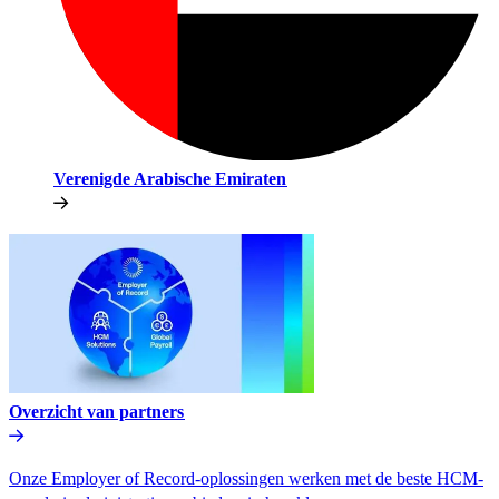
Verenigde Arabische Emiraten​​
Overzicht van partners​​
Onze Employer of Record-oplossingen werken met de beste HCM-