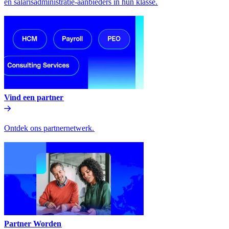
en salarisadministratie-aanbieders in hun klasse.​​
Vind een partner​​
Ontdek ons partnernetwerk.​​
Partner Worden​​