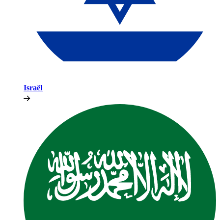
Israël​​