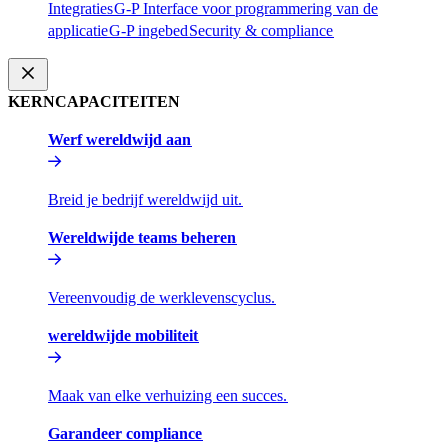
Integraties​​
G-P Interface voor programmering van de
applicatie​​
G-P ingebed​​
Security & compliance​​
KERNCAPACITEITEN​​
Werf wereldwijd aan​​
Breid je bedrijf wereldwijd uit.​​
Wereldwijde teams beheren​​
Vereenvoudig de werklevenscyclus.​​
wereldwijde mobiliteit​​
Maak van elke verhuizing een succes.​​
Garandeer compliance​​