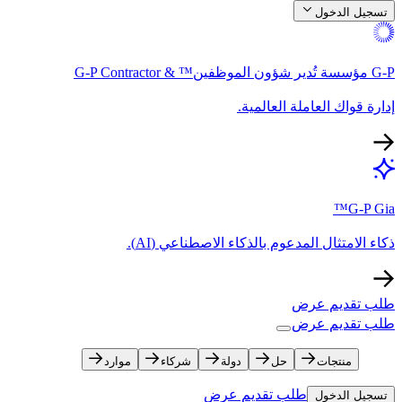
تسجيل الدخول​​
G-P مؤسسة تُدير شؤون الموظفين™ & G-P Contractor​​
إدارة قواك العاملة العالمية.​​
G-P Gia™​​
ذكاء الامتثال المدعوم بالذكاء الاصطناعي (AI).​​
طلب تقديم عرض​​
طلب تقديم عرض​​
منتجات​​
حل​​
دولة​​
شركاء​​
موارد​​
طلب تقديم عرض​​
تسجيل الدخول​​