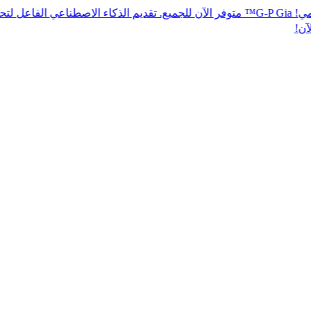
مي! G-P Gia™ متوفر الآن للجميع. تقديم الذكاء الاصطناعي الفاعل لتحقيق الامتثا