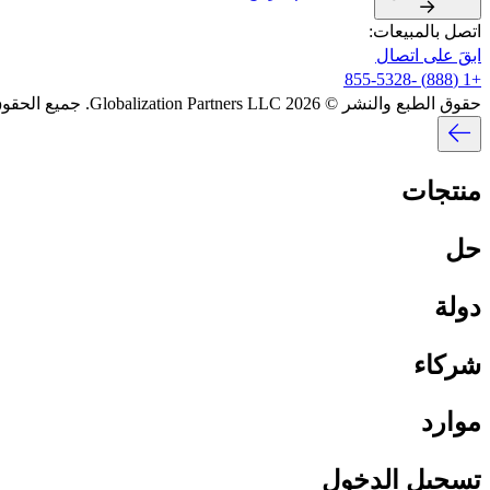
اتصل بالمبيعات:​​
ابقَ على اتصال​​
+1 (888) -855-5328​​
حقوق الطبع والنشر © 2026 Globalization Partners LLC. جميع الحقوق محفوظة.​​
منتجات​​
حل​​
دولة​​
شركاء​​
موارد​​
تسجيل الدخول​​