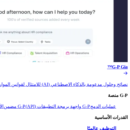
G-P Gia™​​
نصائح وحلول مدعومة بالذكاء الاصطناعي (AI) للامتثال لقوانين الموارد البشرية.​​
G-P منصة​​
عمليات الدمج​​
G-P واجهة برمجة التطبيقات (API)​​
G-P مضمن​​
الأ
القدرات الأساسية​​
التوظيف عالميًا​​