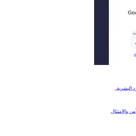
من والامتثال​​