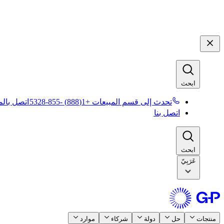
ابحث​​
تحدث إلى قسم المبيعات +1(888) -855-5328​​
اتصل بالمب
اتصل بنا​​
ابحث​​
عَرَبِيّ
منتجات​​
حل​​
دولة​​
شركاء​​
موارد​​