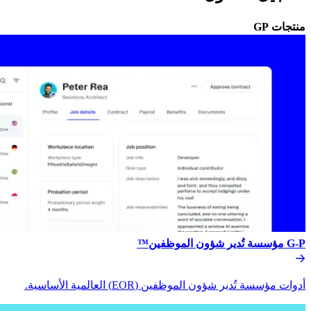
منتجات GP​​
G-P مؤسسة تُدير شؤون الموظفين™​​
أدوات مؤسسة تُدير شؤون الموظفين (EOR) العالمية الأساسية.​​