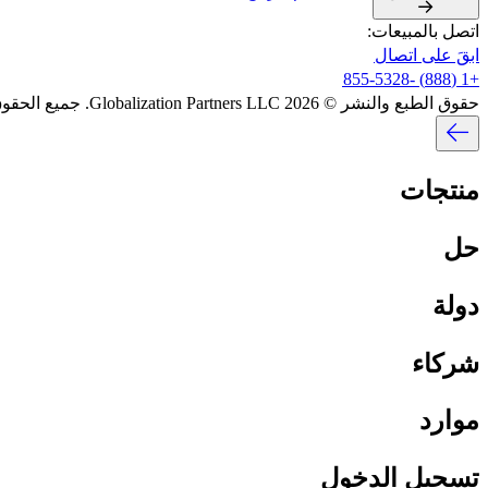
اتصل بالمبيعات:​​
ابقَ على اتصال​​
+1 (888) -855-5328​​
حقوق الطبع والنشر © 2026 Globalization Partners LLC. جميع الحقوق محفوظة.​​
منتجات​​
حل​​
دولة​​
شركاء​​
موارد​​
تسجيل الدخول​​