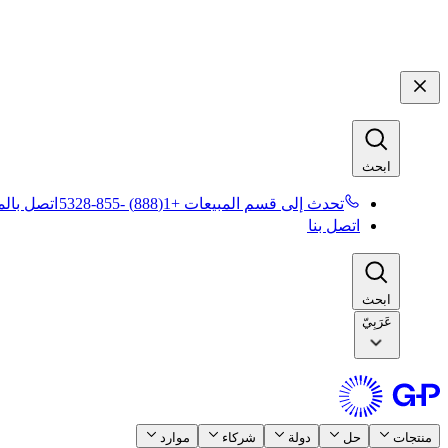
ابحث​​
تحدث إلى قسم المبيعات +1(888) -855-5328​​
اتصل بالمب
اتصل بنا​​
ابحث​​
عَرَبِيّ
منتجات​​
حل​​
دولة​​
شركاء​​
موارد​​