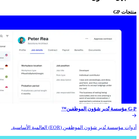
منتجات GP​​
G-P مؤسسة تُدير شؤون الموظفين™​​
أدوات مؤسسة تُدير شؤون الموظفين (EOR) العالمية الأساسية.​​