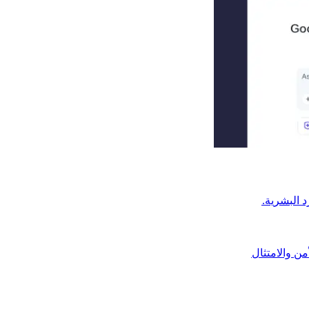
من والامتثال​​