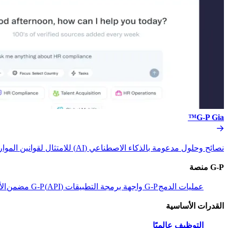
G-P Gia™​​
نصائح وحلول مدعومة بالذكاء الاصطناعي (AI) للامتثال لقوانين الموارد البشرية.​​
G-P منصة​​
عمليات الدمج​​
G-P واجهة برمجة التطبيقات (API)​​
G-P مضمن​​
الأ
القدرات الأساسية​​
التوظيف عالميًا​​