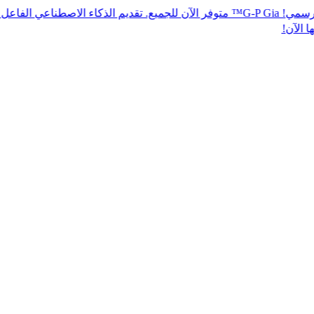
إنه رسمي! G-P Gia™ متوفر الآن للجميع. تقديم الذكاء الاصطناعي الفاعل لتحقيق ا