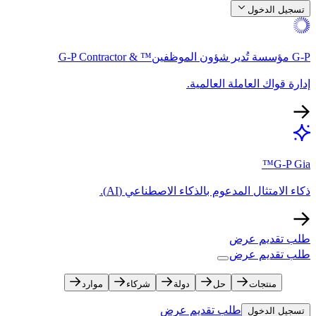
تسجيل الدخول​​
G-P مؤسسة تُدير شؤون الموظفين™ & G-P Contractor​​
إدارة قواك العاملة العالمية.​​
G-P Gia™​​
ذكاء الامتثال المدعوم بالذكاء الاصطناعي (AI).​​
طلب تقديم عرض​​
طلب تقديم عرض​​
منتجات​​
حل​​
دولة​​
شركاء​​
موارد​​
طلب تقديم عرض​​
تسجيل الدخول​​