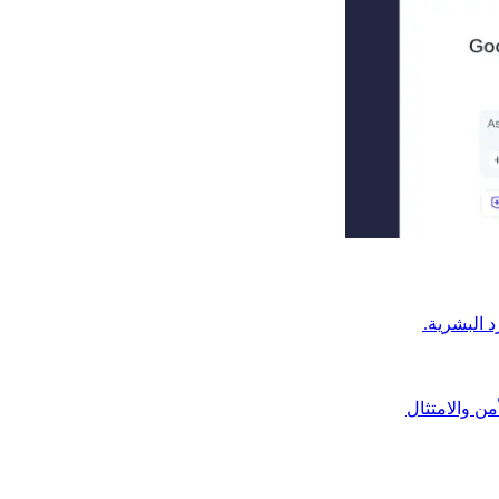
من والامتثال​​