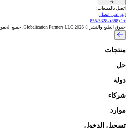
اتصل بالمبيعات:​​
ابقَ على اتصال​​
+1 (888) -855-5328​​
حقوق الطبع والنشر © 2026 Globalization Partners LLC. جميع الحقوق محفوظة.​​
منتجات​​
حل​​
دولة​​
شركاء​​
موارد​​
تسجيل الدخول​​