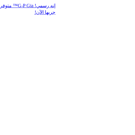
إنه رسمي! G-P Gia™ متوفر
جربها الآن!​​