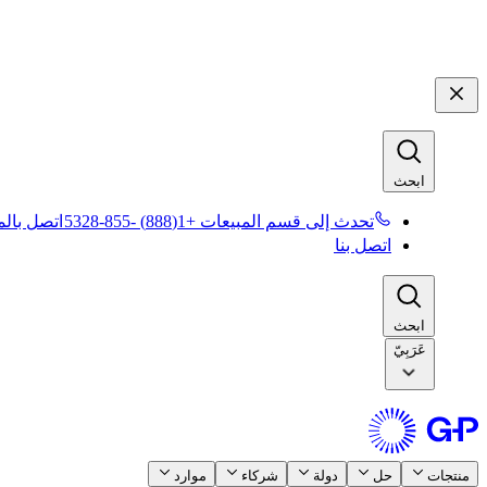
ابحث​​
تحدث إلى قسم المبيعات +1(888) -855-5328​​
اتصل بالمب
اتصل بنا​​
ابحث​​
عَرَبِيّ
منتجات​​
حل​​
دولة​​
شركاء​​
موارد​​