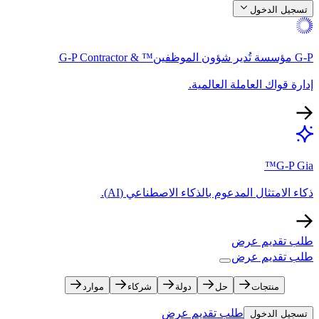
تسجيل الدخول​​
G-P مؤسسة تُدير شؤون الموظفين™ & G-P Contractor​​
إدارة قواك العاملة العالمية.​​
G-P Gia™​​
ذكاء الامتثال المدعوم بالذكاء الاصطناعي (AI).​​
طلب تقديم عرض​​
طلب تقديم عرض​​
منتجات​​
حل​​
دولة​​
شركاء​​
موارد​​
طلب تقديم عرض​​
تسجيل الدخول​​