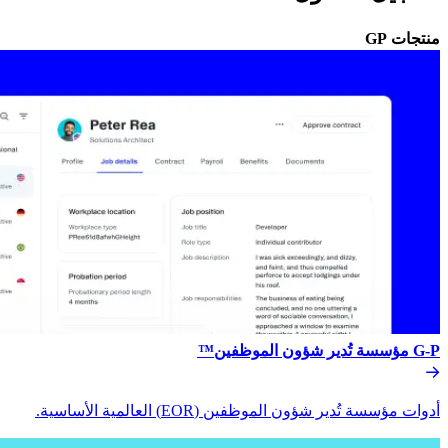
منتجات GP​​
G-P مؤسسة تُدير شؤون الموظفين™​​
أدوات مؤسسة تُدير شؤون الموظفين (EOR) العالمية الأساسية.​​