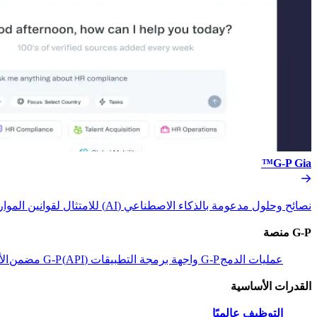
G-P Gia™​​
نصائح وحلول مدعومة بالذكاء الاصطناعي (AI) للامتثال لقوانين الموارد البشرية.​​
G-P منصة​​
عمليات الدمج​​
G-P واجهة برمجة التطبيقات (API)​​
G-P مضمن​​
الأ
القدرات الأساسية​​
التوظيف عالميًا​​