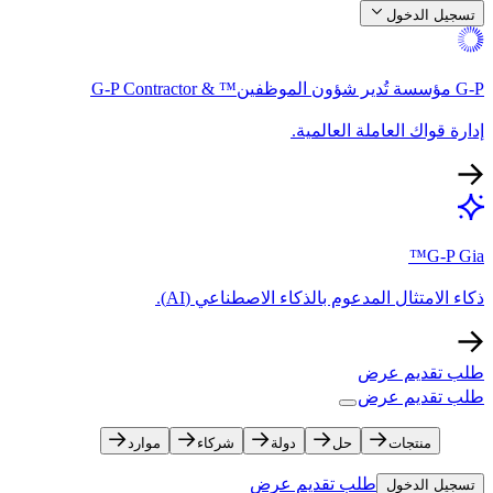
تسجيل الدخول​​
G-P مؤسسة تُدير شؤون الموظفين™ & G-P Contractor​​
إدارة قواك العاملة العالمية.​​
G-P Gia™​​
ذكاء الامتثال المدعوم بالذكاء الاصطناعي (AI).​​
طلب تقديم عرض​​
طلب تقديم عرض​​
منتجات​​
حل​​
دولة​​
شركاء​​
موارد​​
طلب تقديم عرض​​
تسجيل الدخول​​