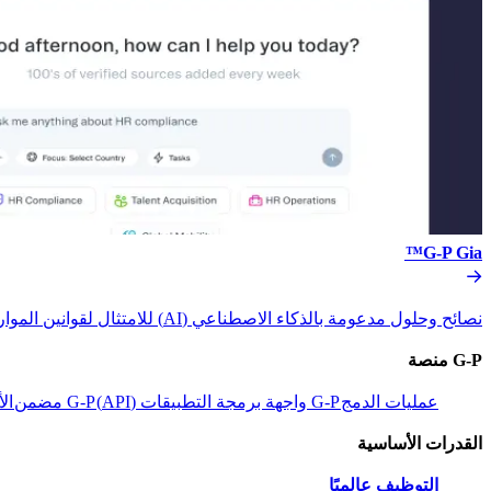
G-P Gia™​​
نصائح وحلول مدعومة بالذكاء الاصطناعي (AI) للامتثال لقوانين الموارد البشرية.​​
G-P منصة​​
عمليات الدمج​​
G-P واجهة برمجة التطبيقات (API)​​
G-P مضمن​​
الأ
القدرات الأساسية​​
التوظيف عالميًا​​