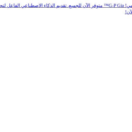
مي! G-P Gia™ متوفر الآن للجميع. تقديم الذكاء الاصطناعي الفاعل لتحقيق الامتثا