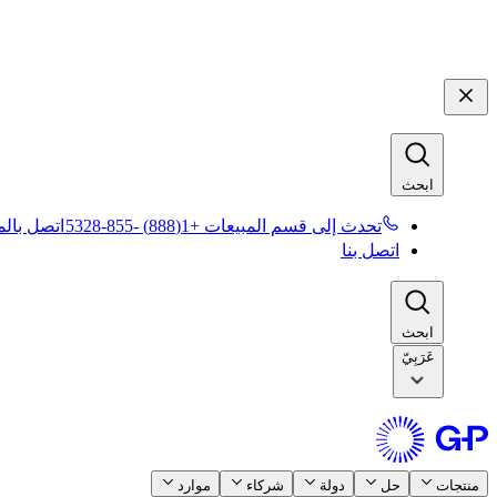
ابحث​​
تحدث إلى قسم المبيعات +1(888) -855-5328​​
اتصل بالمب
اتصل بنا​​
ابحث​​
عَرَبِيّ
منتجات​​
حل​​
دولة​​
شركاء​​
موارد​​