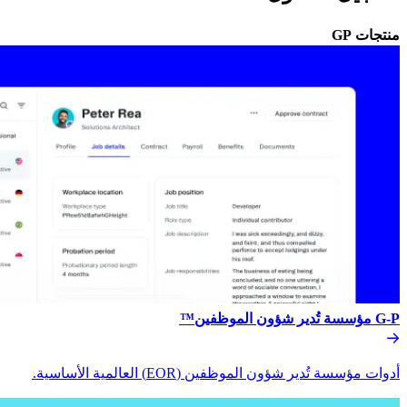
منتجات GP​​
G-P مؤسسة تُدير شؤون الموظفين™​​
أدوات مؤسسة تُدير شؤون الموظفين (EOR) العالمية الأساسية.​​