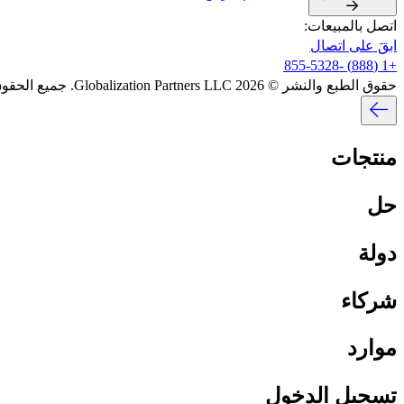
اتصل بالمبيعات:​​
ابقَ على اتصال​​
+1 (888) -855-5328​​
حقوق الطبع والنشر © 2026 Globalization Partners LLC. جميع الحقوق محفوظة.​​
منتجات​​
حل​​
دولة​​
شركاء​​
موارد​​
تسجيل الدخول​​