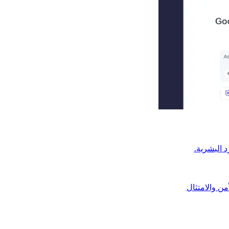
من والامتثال​​