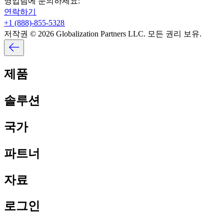
영업팀에 문의하세요:​​
연락하기​​
+1 (888)-855-5328​​
저작권 © 2026 Globalization Partners LLC. 모든 권리 보유.​​
제품​​
솔루션​​
국가​​
파트너​​
자료​​
로그인​​