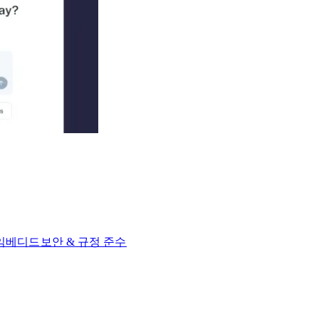
 임베디드​​
보안 & 규정 준수​​