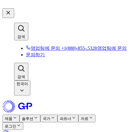
검색​​
영업팀에 문의 +1(888)-855-.5328​​
영업팀에 문의​​
문의하기​​
검색​​
한국어
제품​​
솔루션​​
국가​​
파트너​​
자료​​
로그인​​