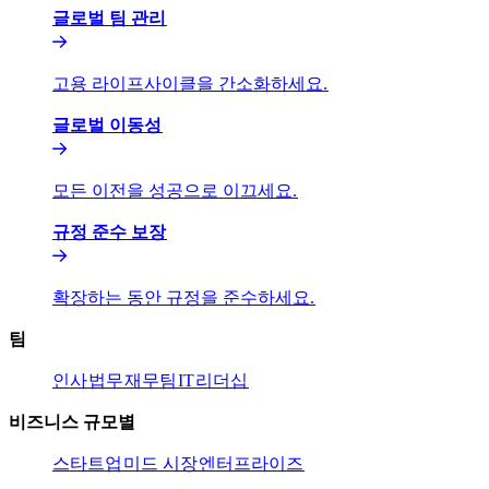
글로벌 팀 관리​​
고용 라이프사이클을 간소화하세요.​​
글로벌 이동성​​
모든 이전을 성공으로 이끄세요.​​
규정 준수 보장​​
확장하는 동안 규정을 준수하세요.​​
팀​​
인사​​
법무​​
재무팀​​
IT​​
리더십​​
비즈니스 규모별​​
스타트업​​
미드 시장​​
엔터프라이즈​​