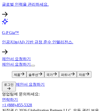
글로벌 인력을 관리하세요.​​
G-P Gia™​​
인공지능(AI) 기반 규정 준수 인텔리전스.​​
제안서 요청하기​​
제안서 요청하기​​
제품​​
솔루션​​
국가​​
파트너​​
자료​​
제안서 요청하기​​
로그인​​
영업팀에 문의하세요:​​
연락하기​​
+1 (888)-855-5328​​
저작권 © 2026 Globalization Partners LLC. 모든 권리 보유.​​