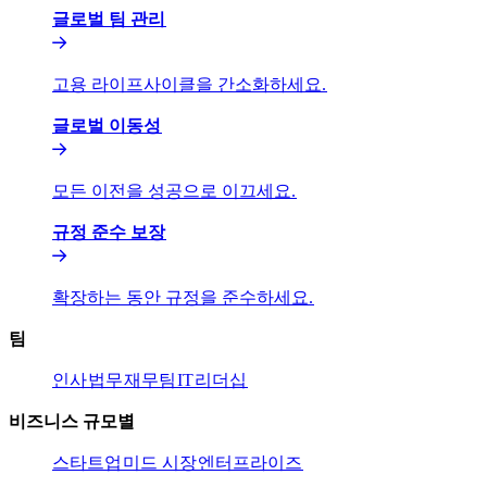
글로벌 팀 관리​​
고용 라이프사이클을 간소화하세요.​​
글로벌 이동성​​
모든 이전을 성공으로 이끄세요.​​
규정 준수 보장​​
확장하는 동안 규정을 준수하세요.​​
팀​​
인사​​
법무​​
재무팀​​
IT​​
리더십​​
비즈니스 규모별​​
스타트업​​
미드 시장​​
엔터프라이즈​​