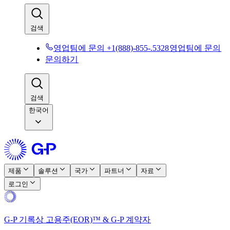
검색​​
영업팀에 문의 +1(888)-855-.5328​​
영업팀에 문의​​
문의하기​​
검색​​
한국어
제품​​
솔루션​​
국가​​
파트너​​
자료​​
로그인​​
G-P 기록상 고용주(EOR)™ & G-P 계약자​​