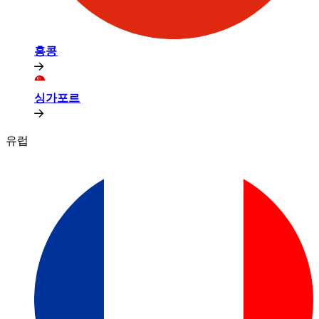
홍콩​​
싱가포르​​
유럽​​