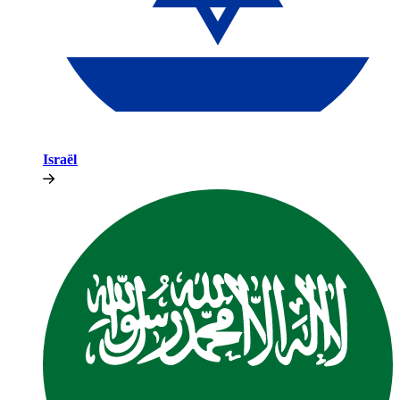
Israël​​