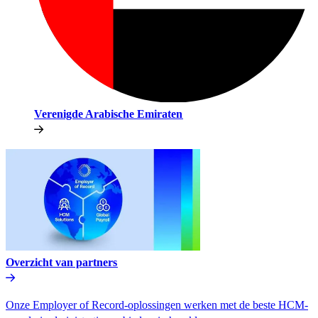
Verenigde Arabische Emiraten​​
Overzicht van partners​​
Onze Employer of Record-oplossingen werken met de beste HCM-