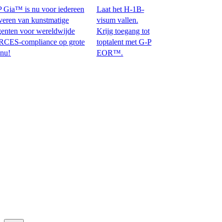
ia™ is nu voor iedereen
Laat het H-1B-
n van kunstmatige
visum vallen.
ten voor wereldwijde
Krijg toegang tot
mpliance op grote
toptalent met G-P
EOR™.​​