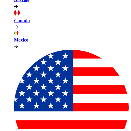
Brazilië​​
Canada​​
Mexico​​