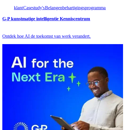
klant​​
Casestudy's​​
Belangenbehartigingsprogramma​​
G-P kunstmatige intelligentie Kenniscentrum​​
Ontdek hoe AI de toekomst van werk verandert.​​