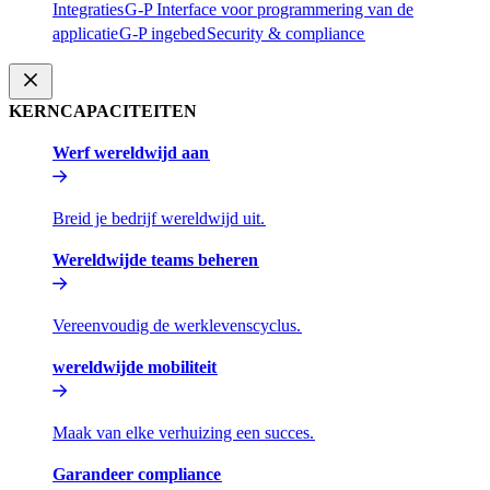
Integraties​​
G-P Interface voor programmering van de
applicatie​​
G-P ingebed​​
Security & compliance​​
KERNCAPACITEITEN​​
Werf wereldwijd aan​​
Breid je bedrijf wereldwijd uit.​​
Wereldwijde teams beheren​​
Vereenvoudig de werklevenscyclus.​​
wereldwijde mobiliteit​​
Maak van elke verhuizing een succes.​​
Garandeer compliance​​