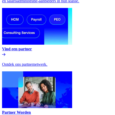
en salarisadministratie-aanbieders in hun klasse.​​
Vind een partner​​
Ontdek ons partnernetwerk.​​
Partner Worden​​