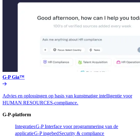
G-P Gia™​​
Advies en oplossingen op basis van kunstmatige intelligentie voor
HUMAN RESOURCES-compliance.​​
G-P-platform​​
Integraties​​
G-P Interface voor programmering van de
applicatie​​
G-P ingebed​​
Security & compliance​​