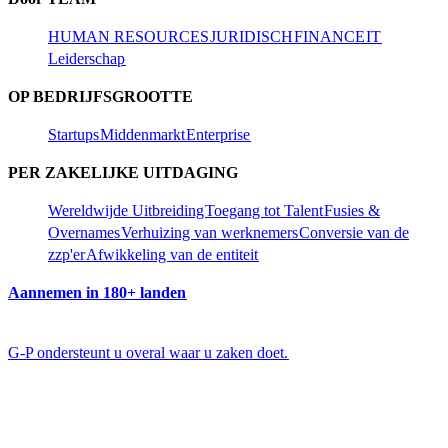
HUMAN RESOURCES​​
JURIDISCH​​
FINANCE​​
IT​​
Leiderschap​​
OP BEDRIJFSGROOTTE​​
Startups​​
Middenmarkt​​
Enterprise​​
PER ZAKELIJKE UITDAGING​​
Wereldwijde Uitbreiding​​
Toegang tot Talent​​
Fusies &
Overnames​​
Verhuizing van werknemers​​
Conversie van de
zzp'er​​
Afwikkeling van de entiteit​​
Aannemen in 180+ landen​​
G-P ondersteunt u overal waar u zaken doet.​​