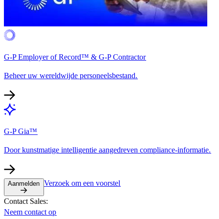
G-P Employer of Record™ & G-P Contractor​​
Beheer uw wereldwijde personeelsbestand.​​
G-P Gia™​​
Door kunstmatige intelligentie aangedreven compliance-informatie.​​
Verzoek om een voorstel​​
Aanmelden​​
Contact Sales:​​
Neem contact op​​