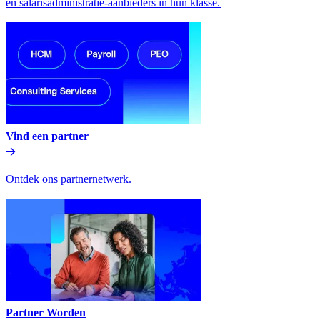
en salarisadministratie-aanbieders in hun klasse.​​
Vind een partner​​
Ontdek ons partnernetwerk.​​
Partner Worden​​