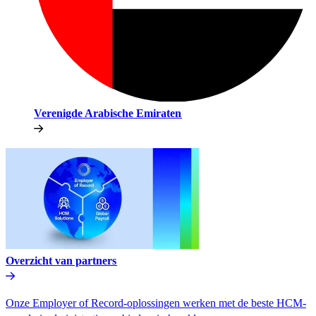
Verenigde Arabische Emiraten​​
Overzicht van partners​​
Onze Employer of Record-oplossingen werken met de beste HCM-