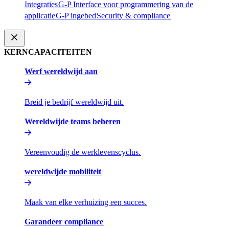
Integraties​​
G-P Interface voor programmering van de
applicatie​​
G-P ingebed​​
Security & compliance​​
KERNCAPACITEITEN​​
Werf wereldwijd aan​​
Breid je bedrijf wereldwijd uit.​​
Wereldwijde teams beheren​​
Vereenvoudig de werklevenscyclus.​​
wereldwijde mobiliteit​​
Maak van elke verhuizing een succes.​​
Garandeer compliance​​