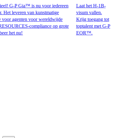
l! G-P Gia™ is nu voor iedereen
Laat het H-1B-
t leveren van kunstmatige
visum vallen.
oor agenten voor wereldwijde
Krijg toegang tot
RCES-compliance op grote
toptalent met G-P
et nu!​​
EOR™.​​