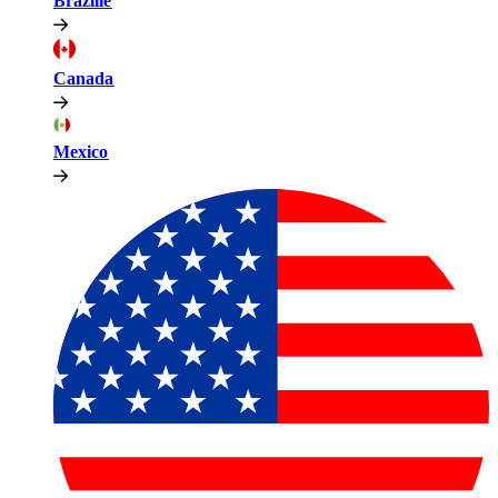
Brazilië​​
Canada​​
Mexico​​