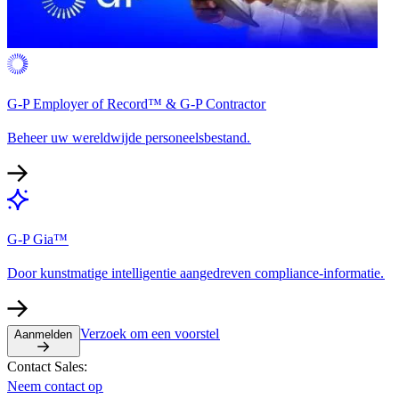
G-P Employer of Record™ & G-P Contractor​​
Beheer uw wereldwijde personeelsbestand.​​
G-P Gia™​​
Door kunstmatige intelligentie aangedreven compliance-informatie.​​
Verzoek om een voorstel​​
Aanmelden​​
Contact Sales:​​
Neem contact op​​