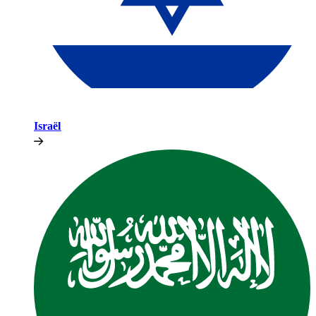
Israël​​