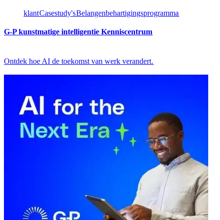
klant​​
Casestudy's​​
Belangenbehartigingsprogramma​​
G-P kunstmatige intelligentie Kenniscentrum​​
Ontdek hoe AI de toekomst van werk verandert.​​