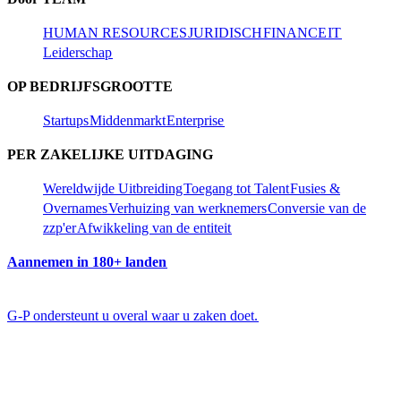
HUMAN RESOURCES​​
JURIDISCH​​
FINANCE​​
IT​​
Leiderschap​​
OP BEDRIJFSGROOTTE​​
Startups​​
Middenmarkt​​
Enterprise​​
PER ZAKELIJKE UITDAGING​​
Wereldwijde Uitbreiding​​
Toegang tot Talent​​
Fusies &
Overnames​​
Verhuizing van werknemers​​
Conversie van de
zzp'er​​
Afwikkeling van de entiteit​​
Aannemen in 180+ landen​​
G-P ondersteunt u overal waar u zaken doet.​​