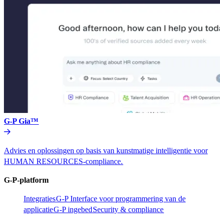
G-P Gia™​​
Advies en oplossingen op basis van kunstmatige intelligentie voor
HUMAN RESOURCES-compliance.​​
G-P-platform​​
Integraties​​
G-P Interface voor programmering van de
applicatie​​
G-P ingebed​​
Security & compliance​​