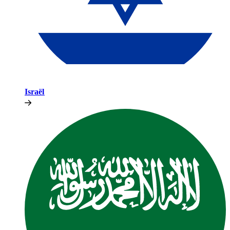
Israël​​