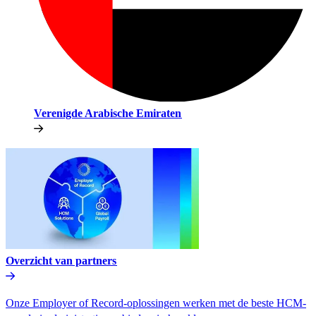
Verenigde Arabische Emiraten​​
Overzicht van partners​​
Onze Employer of Record-oplossingen werken met de beste HCM-