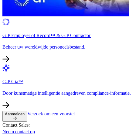
G-P Employer of Record™ & G-P Contractor​​
Beheer uw wereldwijde personeelsbestand.​​
G-P Gia™​​
Door kunstmatige intelligentie aangedreven compliance-informatie.​​
Verzoek om een voorstel​​
Aanmelden​​
Contact Sales:​​
Neem contact op​​