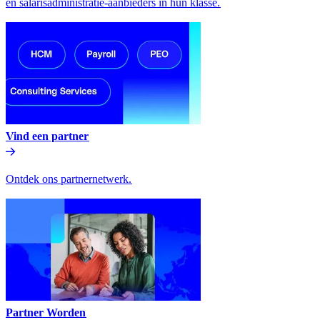
en salarisadministratie-aanbieders in hun klasse.​​
Vind een partner​​
Ontdek ons partnernetwerk.​​
Partner Worden​​