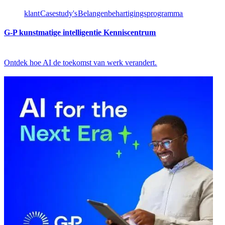
klant​​
Casestudy's​​
Belangenbehartigingsprogramma​​
G-P kunstmatige intelligentie Kenniscentrum​​
Ontdek hoe AI de toekomst van werk verandert.​​