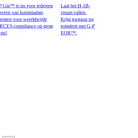
ia™ is nu voor iedereen
Laat het H-1B-
n van kunstmatige
visum vallen.
ten voor wereldwijde
Krijg toegang tot
ompliance op grote
toptalent met G-P
EOR™.​​