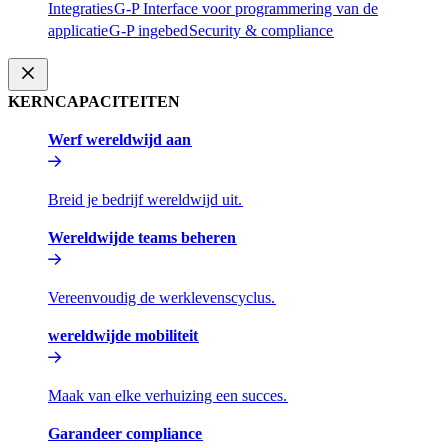
Integraties​​
G-P Interface voor programmering van de
applicatie​​
G-P ingebed​​
Security & compliance​​
KERNCAPACITEITEN​​
Werf wereldwijd aan​​
Breid je bedrijf wereldwijd uit.​​
Wereldwijde teams beheren​​
Vereenvoudig de werklevenscyclus.​​
wereldwijde mobiliteit​​
Maak van elke verhuizing een succes.​​
Garandeer compliance​​