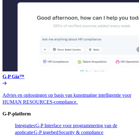
G-P Gia™​​
Advies en oplossingen op basis van kunstmatige intelligentie voor
HUMAN RESOURCES-compliance.​​
G-P-platform​​
Integraties​​
G-P Interface voor programmering van de
applicatie​​
G-P ingebed​​
Security & compliance​​