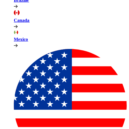
Brazilië​​
Canada​​
Mexico​​