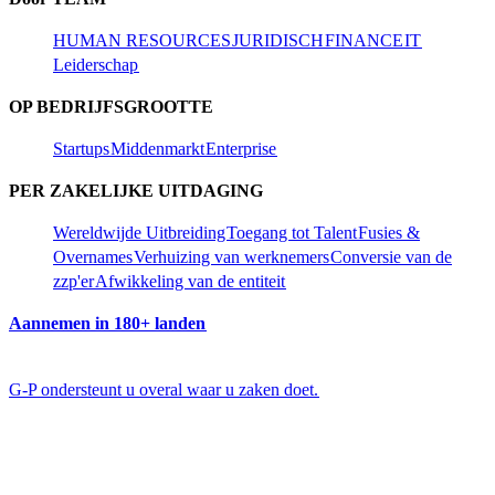
HUMAN RESOURCES​​
JURIDISCH​​
FINANCE​​
IT​​
Leiderschap​​
OP BEDRIJFSGROOTTE​​
Startups​​
Middenmarkt​​
Enterprise​​
PER ZAKELIJKE UITDAGING​​
Wereldwijde Uitbreiding​​
Toegang tot Talent​​
Fusies &
Overnames​​
Verhuizing van werknemers​​
Conversie van de
zzp'er​​
Afwikkeling van de entiteit​​
Aannemen in 180+ landen​​
G-P ondersteunt u overal waar u zaken doet.​​