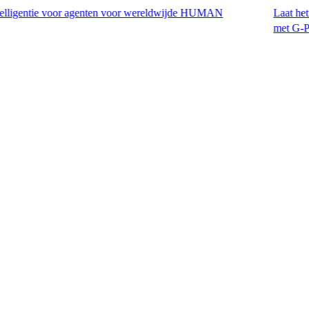
ie voor agenten voor wereldwijde HUMAN
Laat het H-1B-visum 
met G-P EOR™.​​