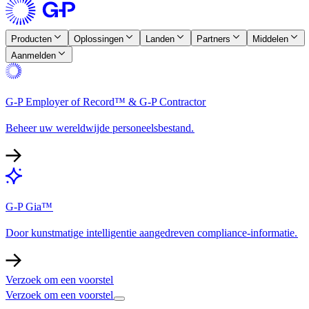
Producten​​
Oplossingen​​
Landen​​
Partners​​
Middelen​​
Aanmelden​​
G-P Employer of Record™ & G-P Contractor​​
Beheer uw wereldwijde personeelsbestand.​​
G-P Gia™​​
Door kunstmatige intelligentie aangedreven compliance-informatie.​​
Verzoek om een voorstel​​
Verzoek om een voorstel​​