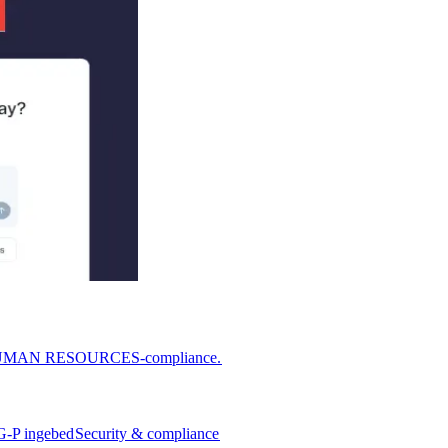
or HUMAN RESOURCES-compliance.​​
G-P ingebed​​
Security & compliance​​