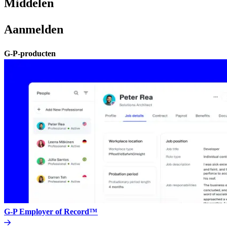
Middelen​​
Aanmelden​​
G-P-producten​​
G-P Employer of Record™​​