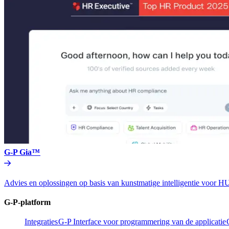
G-P Gia™​​
Advies en oplossingen op basis van kunstmatige intelligentie vo
G-P-platform​​
Integraties​​
G-P Interface voor programmering van de applicatie​​