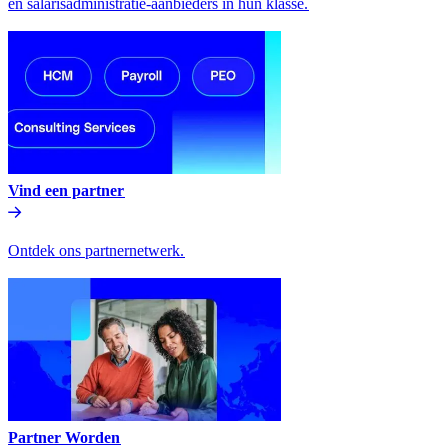
en salarisadministratie-aanbieders in hun klasse.​​
Vind een partner​​
Ontdek ons partnernetwerk.​​
Partner Worden​​