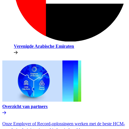
Verenigde Arabische Emiraten​​
Overzicht van partners​​
Onze Employer of Record-oplossingen werken met de beste HCM-