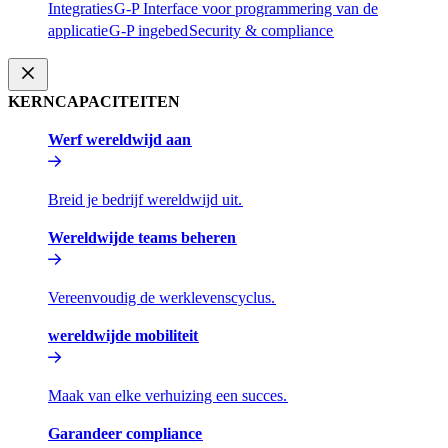
Integraties​​
G-P Interface voor programmering van de
applicatie​​
G-P ingebed​​
Security & compliance​​
KERNCAPACITEITEN​​
Werf wereldwijd aan​​
Breid je bedrijf wereldwijd uit.​​
Wereldwijde teams beheren​​
Vereenvoudig de werklevenscyclus.​​
wereldwijde mobiliteit​​
Maak van elke verhuizing een succes.​​
Garandeer compliance​​