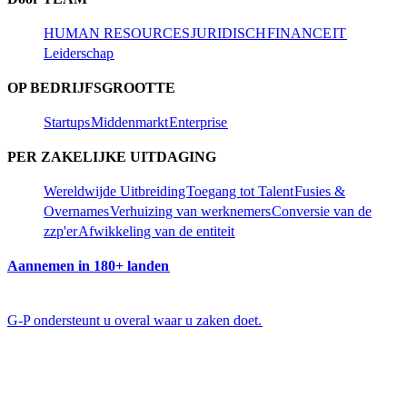
HUMAN RESOURCES​​
JURIDISCH​​
FINANCE​​
IT​​
Leiderschap​​
OP BEDRIJFSGROOTTE​​
Startups​​
Middenmarkt​​
Enterprise​​
PER ZAKELIJKE UITDAGING​​
Wereldwijde Uitbreiding​​
Toegang tot Talent​​
Fusies &
Overnames​​
Verhuizing van werknemers​​
Conversie van de
zzp'er​​
Afwikkeling van de entiteit​​
Aannemen in 180+ landen​​
G-P ondersteunt u overal waar u zaken doet.​​