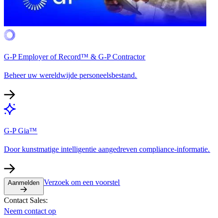
G-P Employer of Record™ & G-P Contractor​​
Beheer uw wereldwijde personeelsbestand.​​
G-P Gia™​​
Door kunstmatige intelligentie aangedreven compliance-informatie.​​
Verzoek om een voorstel​​
Aanmelden​​
Contact Sales:​​
Neem contact op​​