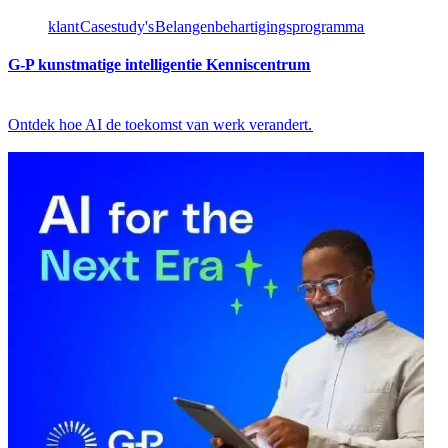
klant​​
Casestudy's​​
Belangenbehartigingsprogramma​​
G-P kunstmatige intelligentie Kenniscentrum​​
Ontdek hoe AI de toekomst van werk verandert.​​