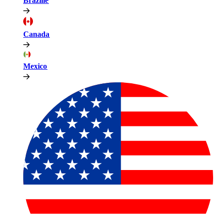
Brazilië​​
Canada​​
Mexico​​