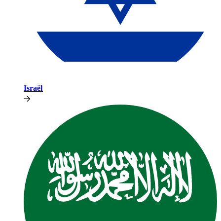
Israël​​