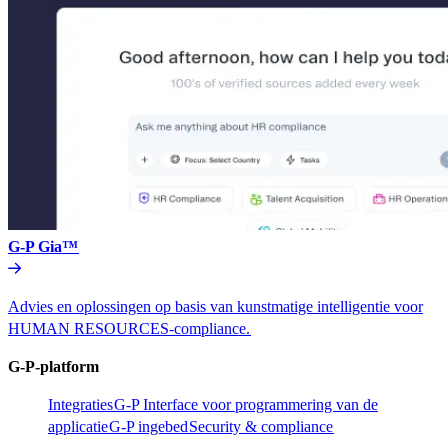
G-P Gia™​​
Advies en oplossingen op basis van kunstmatige intelligentie voor
HUMAN RESOURCES-compliance.​​
G-P-platform​​
Integraties​​
G-P Interface voor programmering van de
applicatie​​
G-P ingebed​​
Security & compliance​​