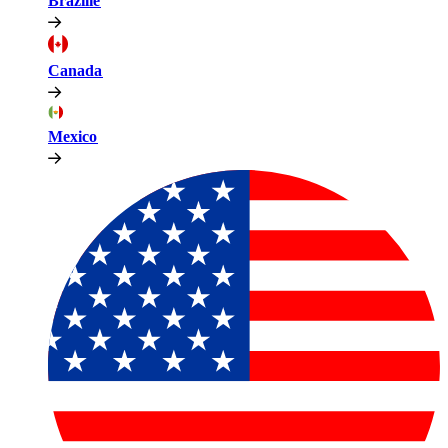
Brazilië​​
Canada​​
Mexico​​