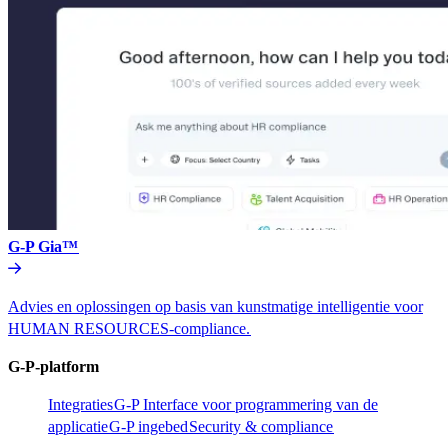
G-P Gia™​​
Advies en oplossingen op basis van kunstmatige intelligentie voor
HUMAN RESOURCES-compliance.​​
G-P-platform​​
Integraties​​
G-P Interface voor programmering van de
applicatie​​
G-P ingebed​​
Security & compliance​​