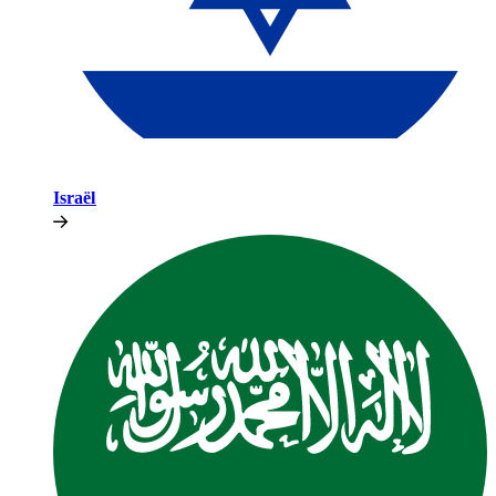
Israël​​