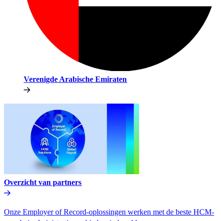
Verenigde Arabische Emiraten​​
Overzicht van partners​​
Onze Employer of Record-oplossingen werken met de beste HCM-