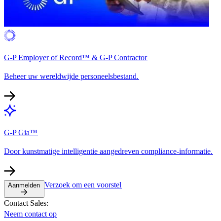
G-P Employer of Record™ & G-P Contractor​​
Beheer uw wereldwijde personeelsbestand.​​
G-P Gia™​​
Door kunstmatige intelligentie aangedreven compliance-informatie.​​
Verzoek om een voorstel​​
Aanmelden​​
Contact Sales:​​
Neem contact op​​