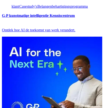
klant​​
Casestudy's​​
Belangenbehartigingsprogramma​​
G-P kunstmatige intelligentie Kenniscentrum​​
Ontdek hoe AI de toekomst van werk verandert.​​