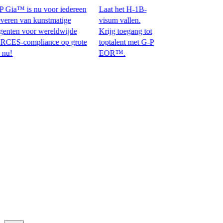
ia™ is nu voor iedereen
Laat het H-1B-
en van kunstmatige
visum vallen.
ten voor wereldwijde
Krijg toegang tot
ompliance op grote
toptalent met G-P
EOR™.​​