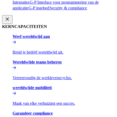
Integraties​​
G-P Interface voor programmering van de
applicatie​​
G-P ingebed​​
Security & compliance​​
KERNCAPACITEITEN​​
Werf wereldwijd aan​​
Breid je bedrijf wereldwijd uit.​​
Wereldwijde teams beheren​​
Vereenvoudig de werklevenscyclus.​​
wereldwijde mobiliteit​​
Maak van elke verhuizing een succes.​​
Garandeer compliance​​