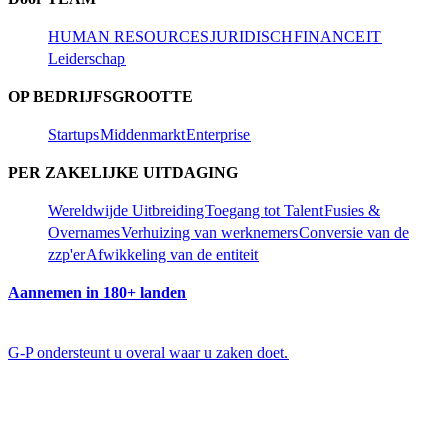
HUMAN RESOURCES​​
JURIDISCH​​
FINANCE​​
IT​​
Leiderschap​​
OP BEDRIJFSGROOTTE​​
Startups​​
Middenmarkt​​
Enterprise​​
PER ZAKELIJKE UITDAGING​​
Wereldwijde Uitbreiding​​
Toegang tot Talent​​
Fusies &
Overnames​​
Verhuizing van werknemers​​
Conversie van de
zzp'er​​
Afwikkeling van de entiteit​​
Aannemen in 180+ landen​​
G-P ondersteunt u overal waar u zaken doet.​​