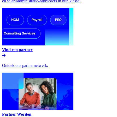
en salarisadministratie-aanbieders in hun klasse.​​
Vind een partner​​
Ontdek ons partnernetwerk.​​
Partner Worden​​