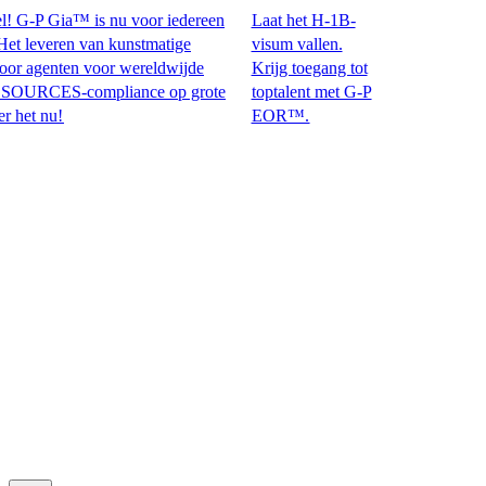
G-P Gia™ is nu voor iedereen
Laat het H-1B-
leveren van kunstmatige
visum vallen.
 agenten voor wereldwijde
Krijg toegang tot
ES-compliance op grote
toptalent met G-P
 nu!​​
EOR™.​​