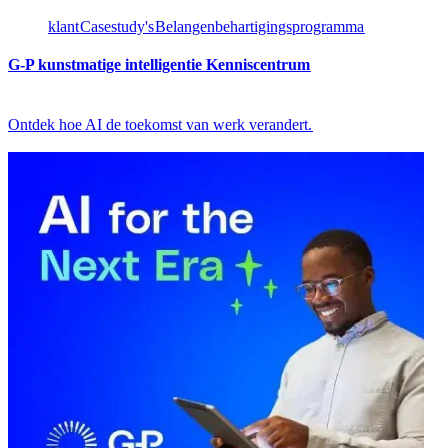
klant​​
Casestudy's​​
Belangenbehartigingsprogramma​​
G-P kunstmatige intelligentie Kenniscentrum​​
Ontdek hoe AI de toekomst van werk verandert.​​