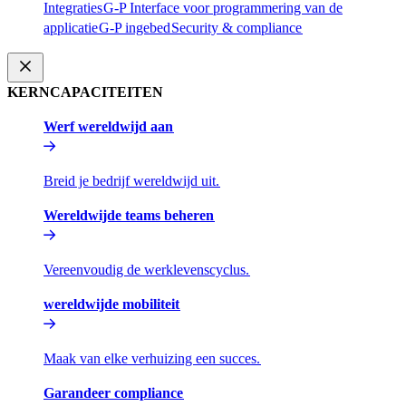
Integraties​​
G-P Interface voor programmering van de
applicatie​​
G-P ingebed​​
Security & compliance​​
KERNCAPACITEITEN​​
Werf wereldwijd aan​​
Breid je bedrijf wereldwijd uit.​​
Wereldwijde teams beheren​​
Vereenvoudig de werklevenscyclus.​​
wereldwijde mobiliteit​​
Maak van elke verhuizing een succes.​​
Garandeer compliance​​