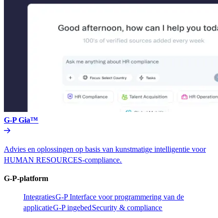
G-P Gia™​​
Advies en oplossingen op basis van kunstmatige intelligentie voor
HUMAN RESOURCES-compliance.​​
G-P-platform​​
Integraties​​
G-P Interface voor programmering van de
applicatie​​
G-P ingebed​​
Security & compliance​​