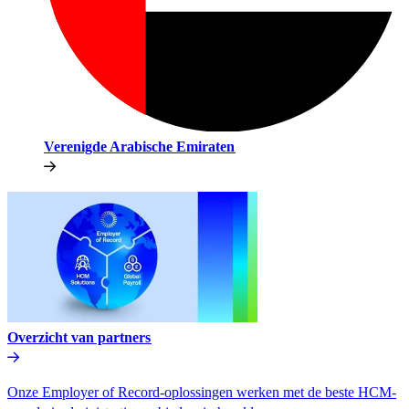
Verenigde Arabische Emiraten​​
Overzicht van partners​​
Onze Employer of Record-oplossingen werken met de beste HCM-