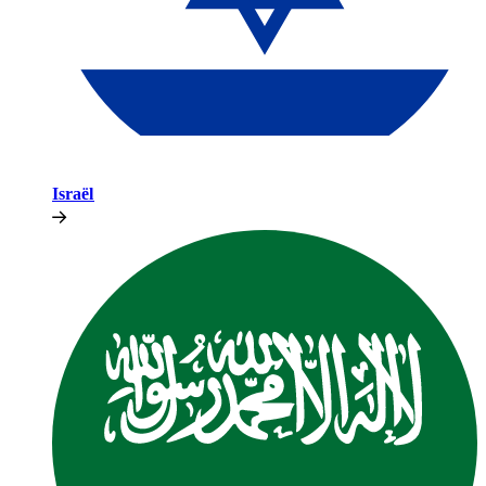
Israël​​