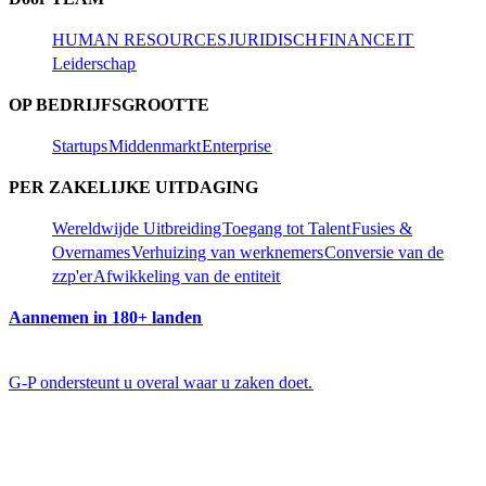
HUMAN RESOURCES​​
JURIDISCH​​
FINANCE​​
IT​​
Leiderschap​​
OP BEDRIJFSGROOTTE​​
Startups​​
Middenmarkt​​
Enterprise​​
PER ZAKELIJKE UITDAGING​​
Wereldwijde Uitbreiding​​
Toegang tot Talent​​
Fusies &
Overnames​​
Verhuizing van werknemers​​
Conversie van de
zzp'er​​
Afwikkeling van de entiteit​​
Aannemen in 180+ landen​​
G-P ondersteunt u overal waar u zaken doet.​​