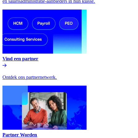
en salarisadministratie-aanbieders in hun klasse.​​
Vind een partner​​
Ontdek ons partnernetwerk.​​
Partner Worden​​