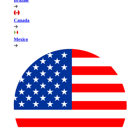
Brazilië​​
Canada​​
Mexico​​