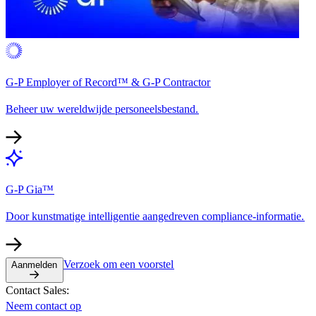
G-P Employer of Record™ & G-P Contractor​​
Beheer uw wereldwijde personeelsbestand.​​
G-P Gia™​​
Door kunstmatige intelligentie aangedreven compliance-informatie.​​
Verzoek om een voorstel​​
Aanmelden​​
Contact Sales:​​
Neem contact op​​