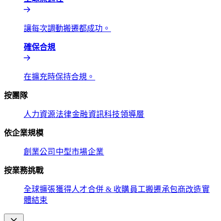
讓每次調動搬遷都成功。​​
確保合規​​
在擴充時保持合規。​​
按團隊​​
人力資源​​
法律​​
金融​​
資訊科技​​
領導層​​
依企業規模​​
創業公司​​
中型市場​​
企業​​
按業務挑戰​​
全球擴張​​
獲得人才​​
合併 & 收購​​
員工搬遷​​
承包商改造​​
實
體結束​​