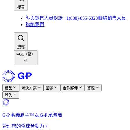
搜尋​​
與銷售人員對話 +1(888)-855-5328​​
聯絡銷售人員​​
聯絡我們​​
搜尋​​
中文（繁）
產品​​
解決方案​​
國家​​
合作夥伴​​
資源​​
登入​​
G-P 名義雇主™ & G-P 承包商​​
管理您的全球勞動力。​​