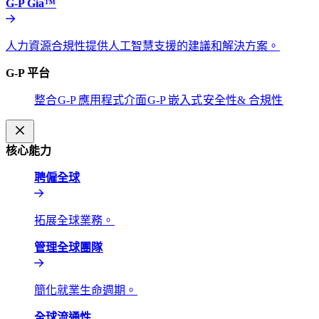
G-P Gia™​​
人力資源合規性提供人工智慧支援的建議和解決方案。​​
G-P 平台​​
整合​​
G-P 應用程式介面​​
G-P 嵌入式​​
安全性& 合規性​​
核心能力​​
聘僱全球​​
拓展全球業務。​​
管理全球團隊​​
簡化就業生命週期。​​
全球流通性​​