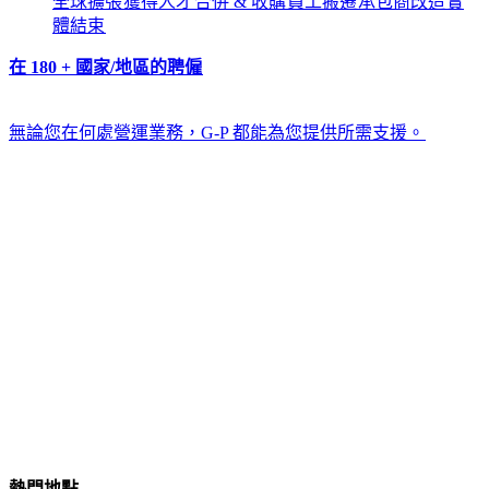
全球擴張​​
獲得人才​​
合併 & 收購​​
員工搬遷​​
承包商改造​​
實
體結束​​
在 180 + 國家/地區的聘僱​​
無論您在何處營運業務，G-P 都能為您提供所需支援。​​
熱門地點​​