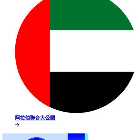
阿拉伯聯合大公國​​