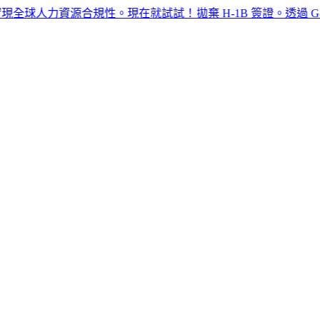
力資源合規性。現在就試試！​​
拋棄 H-1B 簽證。透過 G-P 名義