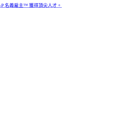
雇主™ 獲得頂尖人才。​​