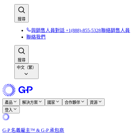
搜尋​​
與銷售人員對話 +1(888)-855-5328​​
聯絡銷售人員​​
聯絡我們​​
搜尋​​
中文（繁）
產品​​
解決方案​​
國家​​
合作夥伴​​
資源​​
登入​​
G-P 名義雇主™ & G-P 承包商​​