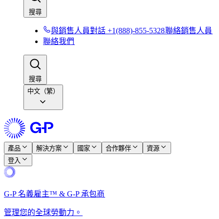
搜尋​​
與銷售人員對話 +1(888)-855-5328​​
聯絡銷售人員​​
聯絡我們​​
搜尋​​
中文（繁）
產品​​
解決方案​​
國家​​
合作夥伴​​
資源​​
登入​​
G-P 名義雇主™ & G-P 承包商​​
管理您的全球勞動力。​​