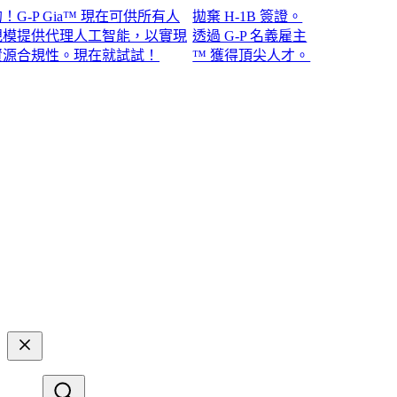
P Gia™ 現在可供所有人
拋棄 H-1B 簽證。
提供代理人工智能，以實現
透過 G-P 名義雇主
規性。現在就試試！​​
™ 獲得頂尖人才。​​