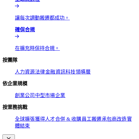
讓每次調動搬遷都成功。​​
確保合規​​
在擴充時保持合規。​​
按團隊​​
人力資源​​
法律​​
金融​​
資訊科技​​
領導層​​
依企業規模​​
創業公司​​
中型市場​​
企業​​
按業務挑戰​​
全球擴張​​
獲得人才​​
合併 & 收購​​
員工搬遷​​
承包商改造​​
實
體結束​​