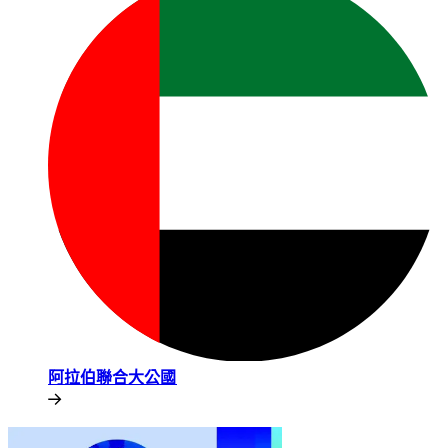
阿拉伯聯合大公國​​