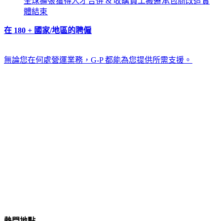
全球擴張​​
獲得人才​​
合併 & 收購​​
員工搬遷​​
承包商改造​​
實
體結束​​
在 180 + 國家/地區的聘僱​​
無論您在何處營運業務，G-P 都能為您提供所需支援。​​
熱門地點​​