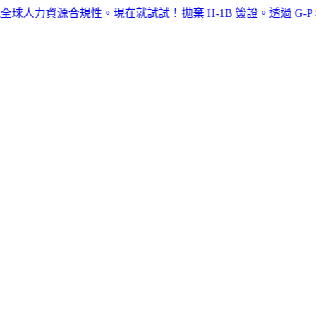
資源合規性。現在就試試！​​
拋棄 H-1B 簽證。透過 G-P 名義雇