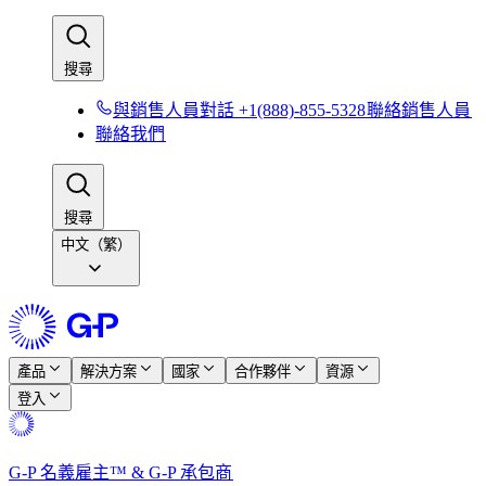
搜尋​​
與銷售人員對話 +1(888)-855-5328​​
聯絡銷售人員​​
聯絡我們​​
搜尋​​
中文（繁）
產品​​
解決方案​​
國家​​
合作夥伴​​
資源​​
登入​​
G-P 名義雇主™ & G-P 承包商​​