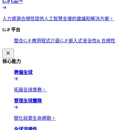
G-P Gia™​​
人力資源合規性提供人工智慧支援的建議和解決方案。​​
G-P 平台​​
整合​​
G-P 應用程式介面​​
G-P 嵌入式​​
安全性& 合規性​​
核心能力​​
聘僱全球​​
拓展全球業務。​​
管理全球團隊​​
簡化就業生命週期。​​
全球流通性​​