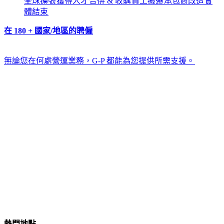
全球擴張​​
獲得人才​​
合併 & 收購​​
員工搬遷​​
承包商改造​​
實
體結束​​
在 180 + 國家/地區的聘僱​​
無論您在何處營運業務，G-P 都能為您提供所需支援。​​
熱門地點​​