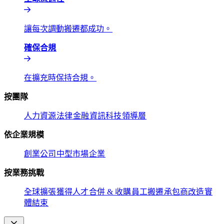
讓每次調動搬遷都成功。​​
確保合規​​
在擴充時保持合規。​​
按團隊​​
人力資源​​
法律​​
金融​​
資訊科技​​
領導層​​
依企業規模​​
創業公司​​
中型市場​​
企業​​
按業務挑戰​​
全球擴張​​
獲得人才​​
合併 & 收購​​
員工搬遷​​
承包商改造​​
實
體結束​​