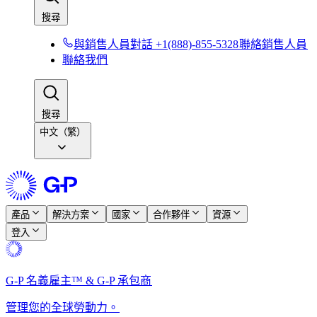
搜尋​​
與銷售人員對話 +1(888)-855-5328​​
聯絡銷售人員​​
聯絡我們​​
搜尋​​
中文（繁）
產品​​
解決方案​​
國家​​
合作夥伴​​
資源​​
登入​​
G-P 名義雇主™ & G-P 承包商​​
管理您的全球勞動力。​​