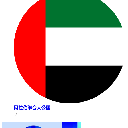
阿拉伯聯合大公國​​