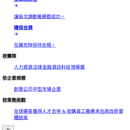
讓每次調動搬遷都成功。​​
確保合規​​
在擴充時保持合規。​​
按團隊​​
人力資源​​
法律​​
金融​​
資訊科技​​
領導層​​
依企業規模​​
創業公司​​
中型市場​​
企業​​
按業務挑戰​​
全球擴張​​
獲得人才​​
合併 & 收購​​
員工搬遷​​
承包商改造​​
實
體結束​​