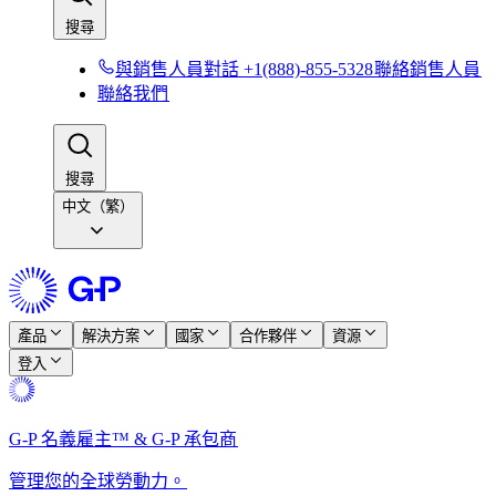
搜尋​​
與銷售人員對話 +1(888)-855-5328​​
聯絡銷售人員​​
聯絡我們​​
搜尋​​
中文（繁）
產品​​
解決方案​​
國家​​
合作夥伴​​
資源​​
登入​​
G-P 名義雇主™ & G-P 承包商​​
管理您的全球勞動力。​​