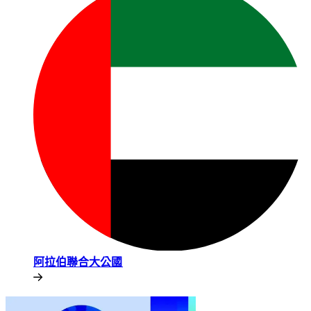
阿拉伯聯合大公國​​