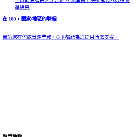
全球擴張​​
獲得人才​​
合併 & 收購​​
員工搬遷​​
承包商改造​​
實
體結束​​
在 180 + 國家/地區的聘僱​​
無論您在何處營運業務，G-P 都能為您提供所需支援。​​
熱門地點​​