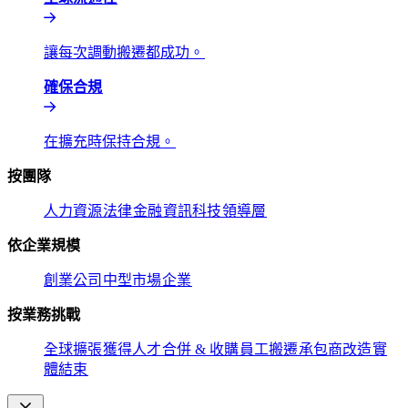
讓每次調動搬遷都成功。​​
確保合規​​
在擴充時保持合規。​​
按團隊​​
人力資源​​
法律​​
金融​​
資訊科技​​
領導層​​
依企業規模​​
創業公司​​
中型市場​​
企業​​
按業務挑戰​​
全球擴張​​
獲得人才​​
合併 & 收購​​
員工搬遷​​
承包商改造​​
實
體結束​​