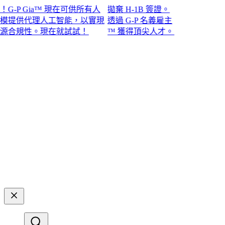
P Gia™ 現在可供所有人
拋棄 H-1B 簽證。
提供代理人工智能，以實現
透過 G-P 名義雇主
規性。現在就試試！​​
™ 獲得頂尖人才。​​