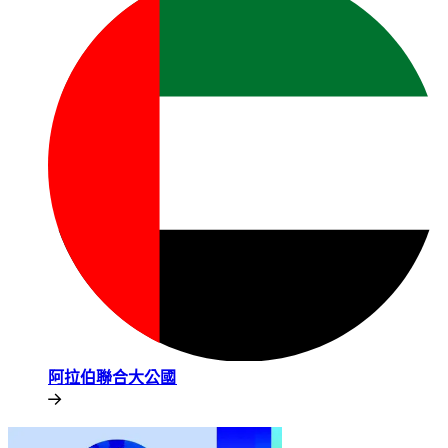
阿拉伯聯合大公國​​