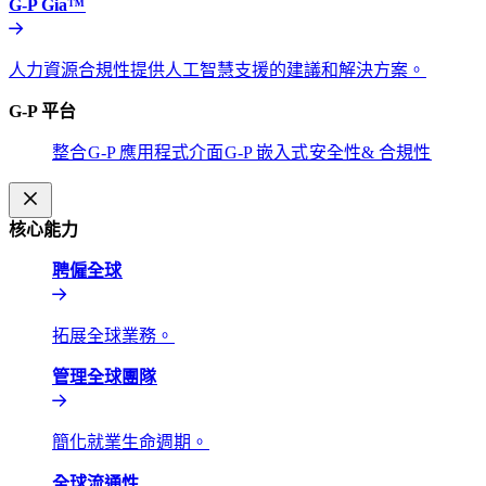
G-P Gia™​​
人力資源合規性提供人工智慧支援的建議和解決方案。​​
G-P 平台​​
整合​​
G-P 應用程式介面​​
G-P 嵌入式​​
安全性& 合規性​​
核心能力​​
聘僱全球​​
拓展全球業務。​​
管理全球團隊​​
簡化就業生命週期。​​
全球流通性​​