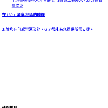
全球擴張​​
獲得人才​​
合併 & 收購​​
員工搬遷​​
承包商改造​​
實
體結束​​
在 180 + 國家/地區的聘僱​​
無論您在何處營運業務，G-P 都能為您提供所需支援。​​
熱門地點​​