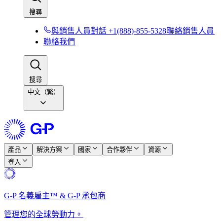
搜尋​​
與銷售人員對話 +1(888)-855-5328​​
聯絡銷售人員​​
聯絡我們​​
搜尋​​
中文（繁）
產品​​
解決方案​​
國家​​
合作夥伴​​
資源​​
登入​​
G-P 名義雇主™ & G-P 承包商​​
管理您的全球勞動力。​​