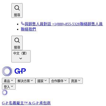
搜尋​​
與銷售人員對話 +1(888)-855-5328​​
聯絡銷售人員​​
聯絡我們​​
搜尋​​
中文（繁）
產品​​
解決方案​​
國家​​
合作夥伴​​
資源​​
登入​​
G-P 名義雇主™ & G-P 承包商​​