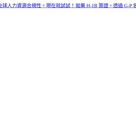
源合規性。現在就試試！​​
拋棄 H-1B 簽證。透過 G-P 名義雇主