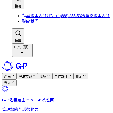
搜尋​​
與銷售人員對話 +1(888)-855-5328​​
聯絡銷售人員​​
聯絡我們​​
搜尋​​
中文（繁）
產品​​
解決方案​​
國家​​
合作夥伴​​
資源​​
登入​​
G-P 名義雇主™ & G-P 承包商​​
管理您的全球勞動力。​​