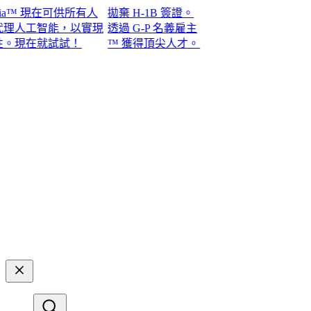
™ 現在可供所有人
拋棄 H-1B 簽證。
人工智能，以實現
透過 G-P 名義雇主
在就試試！​​
™ 獲得頂尖人才。​​