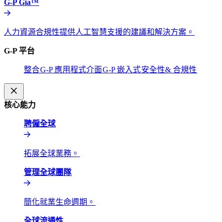
G-P Gia™​​
人力資源合規性提供人工智慧支援的建議和解決方案。​​
G-P 平台​​
整合​​
G-P 應用程式介面​​
G-P 嵌入式​​
安全性& 合規性​​
核心能力​​
聘僱全球​​
拓展全球業務。​​
管理全球團隊​​
簡化就業生命週期。​​
全球流通性​​