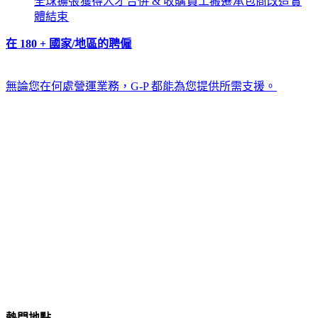
全球擴張​​
獲得人才​​
合併 & 收購​​
員工搬遷​​
承包商改造​​
實
體結束​​
在 180 + 國家/地區的聘僱​​
無論您在何處營運業務，G-P 都能為您提供所需支援。​​
熱門地點​​