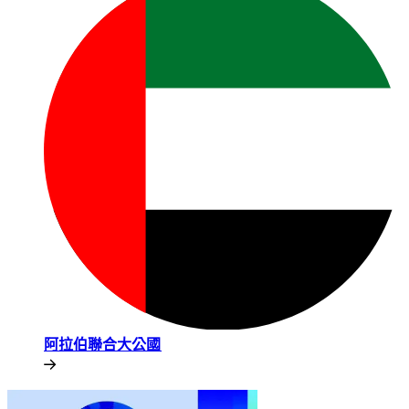
阿拉伯聯合大公國​​