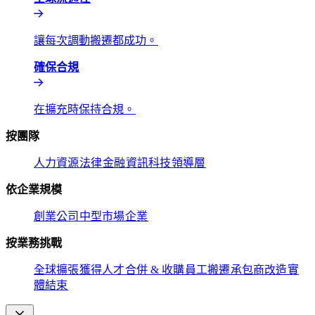
讓每次調動搬遷都成功。​​
確保合規​​
在擴充時保持合規。​​
按團隊​​
人力資源​​
法律​​
金融​​
資訊科技​​
領導層​​
依企業規模​​
創業公司​​
中型市場​​
企業​​
按業務挑戰​​
全球擴張​​
獲得人才​​
合併 & 收購​​
員工搬遷​​
承包商改造​​
實
體結束​​