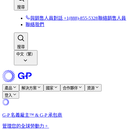
搜尋​​
與銷售人員對話 +1(888)-855-5328​​
聯絡銷售人員​​
聯絡我們​​
搜尋​​
中文（繁）
產品​​
解決方案​​
國家​​
合作夥伴​​
資源​​
登入​​
G-P 名義雇主™ & G-P 承包商​​
管理您的全球勞動力。​​