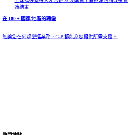
全球擴張​​
獲得人才​​
合併 & 收購​​
員工搬遷​​
承包商改造​​
實
體結束​​
在 180 + 國家/地區的聘僱​​
無論您在何處營運業務，G-P 都能為您提供所需支援。​​
熱門地點​​