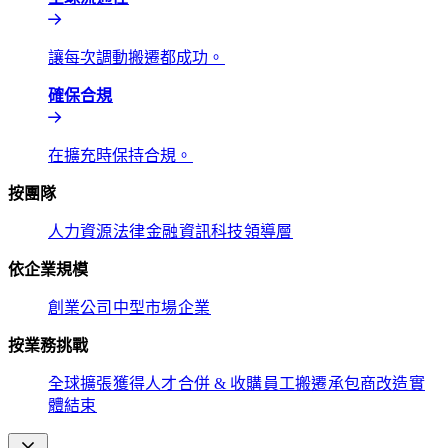
讓每次調動搬遷都成功。​​
確保合規​​
在擴充時保持合規。​​
按團隊​​
人力資源​​
法律​​
金融​​
資訊科技​​
領導層​​
依企業規模​​
創業公司​​
中型市場​​
企業​​
按業務挑戰​​
全球擴張​​
獲得人才​​
合併 & 收購​​
員工搬遷​​
承包商改造​​
實
體結束​​