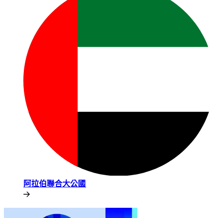
阿拉伯聯合大公國​​