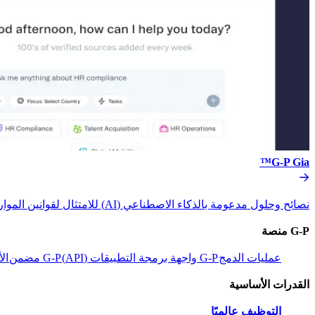
G-P Gia™​​
نصائح وحلول مدعومة بالذكاء الاصطناعي (AI) للامتثال لقوانين الموارد البشرية.​​
G-P منصة​​
عمليات الدمج​​
G-P واجهة برمجة التطبيقات (API)​​
G-P مضمن​​
الأ
القدرات الأساسية​​
التوظيف عالميًا​​