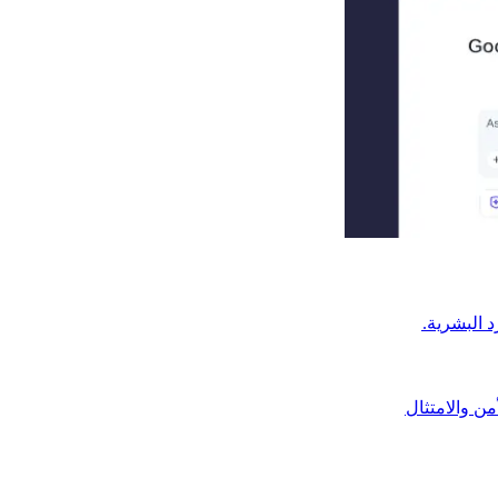
من والامتثال​​