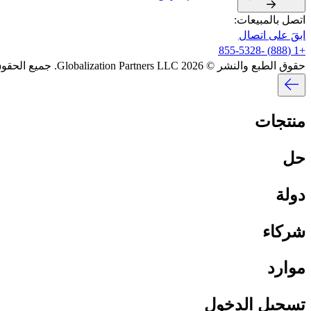
اتصل بالمبيعات:​​
ابقَ على اتصال​​
+1 (888) -855-5328​​
حقوق الطبع والنشر © 2026 Globalization Partners LLC. جميع الحقوق محفوظة.​​
منتجات​​
حل​​
دولة​​
شركاء​​
موارد​​
تسجيل الدخول​​