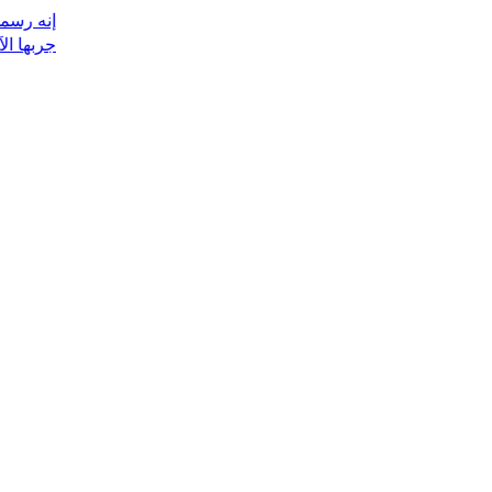
إنه رس
جربها الآن!​​