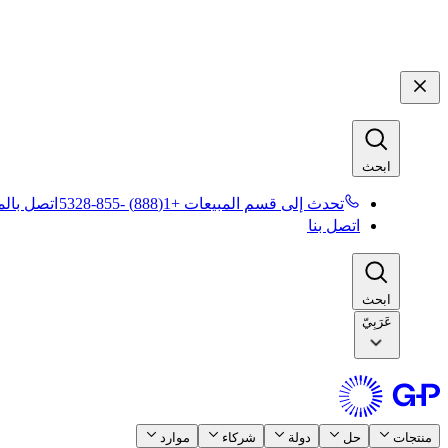
ابحث​​
تحدث إلى قسم المبيعات +1(888) -855-5328​​
اتصل بالمب
اتصل بنا​​
ابحث​​
عَرَبِيّ
منتجات​​
حل​​
دولة​​
شركاء​​
موارد​​