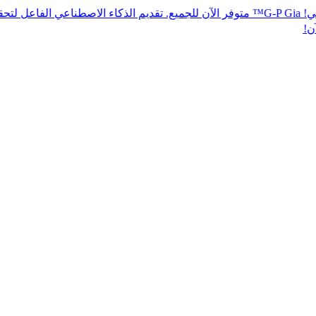
مي! G-P Gia™ متوفر الآن للجميع. تقديم الذكاء الاصطناعي الفاعل لتحقيق الامتثال