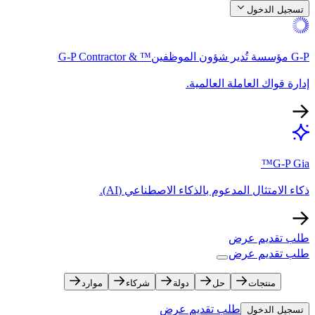
تسجيل الدخول​​
G-P مؤسسة تُدير شؤون الموظفين™ & G-P Contractor​​
إدارة قواك العاملة العالمية.​​
G-P Gia™​​
ذكاء الامتثال المدعوم بالذكاء الاصطناعي (AI).​​
طلب تقديم عرض​​
طلب تقديم عرض​​
منتجات​​
حل​​
دولة​​
شركاء​​
موارد​​
طلب تقديم عرض​​
تسجيل الدخول​​