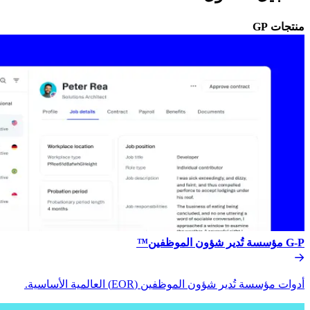
منتجات GP​​
G-P مؤسسة تُدير شؤون الموظفين™​​
أدوات مؤسسة تُدير شؤون الموظفين (EOR) العالمية الأساسية.​​