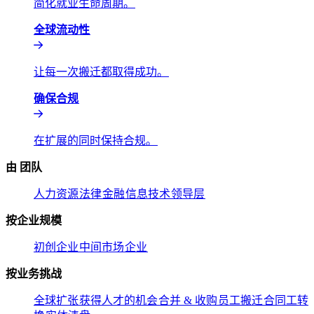
简化就业生命周期。​​
全球流动性​​
让每一次搬迁都取得成功。​​
确保合规​​
在扩展的同时保持合规。​​
由 团队​​
人力资源​​
法律​​
金融​​
信息技术​​
领导层​​
按企业规模​​
初创企业​​
中间市场​​
企业​​
按业务挑战​​
全球扩张​​
获得人才的机会​​
合并 & 收购​​
员工搬迁​​
合同工转