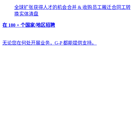
全球扩张​​
获得人才的机会​​
合并 & 收购​​
员工搬迁​​
合同工转
换​​
实体清盘​​
在 180 + 个国家/地区招聘​​
无论您在何处开展业务，G-P 都能提供支持。​​