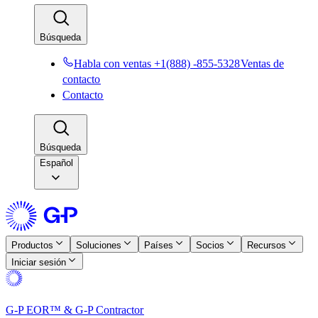
Búsqueda​​
Habla con ventas +1(888) -855-5328​​
Ventas de
contacto​​
Contacto​​
Búsqueda​​
Español
Productos​​
Soluciones​​
Países​​
Socios​​
Recursos​​
Iniciar sesión​​
G-P EOR™ & G-P Contractor​​