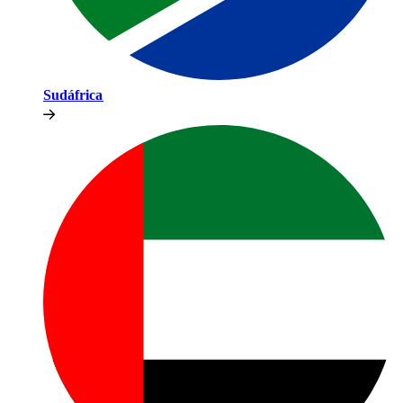
Sudáfrica​​