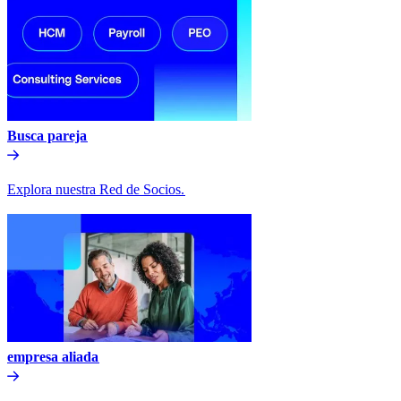
Busca pareja​​
Explora nuestra Red de Socios.​​
empresa aliada​​