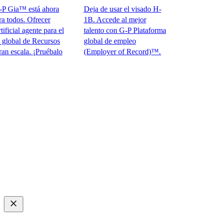
Gia™ está ahora
Deja de usar el visado H-
dos. Ofrecer
1B. Accede al mejor
ial agente para el
talento con G-P Plataforma
bal de Recursos
global de empleo
cala. ¡Pruébalo
(Employer of Record)™.​​