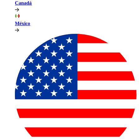
Canadá​​
México​​