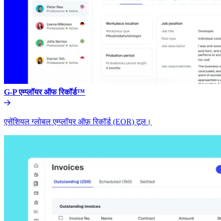
G-P एम्प्लॉयर ऑफ रिकॉर्ड™​​
एसेंशियल ग्लोबल एम्प्लॉयर ऑफ़ रिकॉर्ड (EOR) टूल।​​