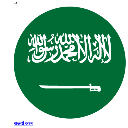
सऊदी अरब​​