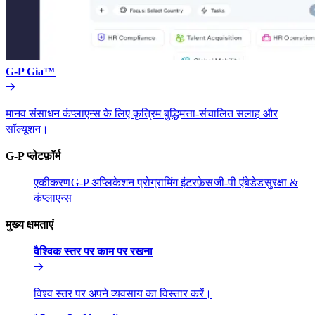
G-P Gia™​​
मानव संसाधन कंप्लाएन्स के लिए कृत्रिम बुद्धिमत्ता-संचालित सलाह और
सॉल्यूशन।​​
G-P प्लेटफ़ॉर्म​​
एकीकरण​​
G-P अप्लिकेशन प्रोग्रामिंग इंटरफ़ेस​​
जी-पी एंबेडेड​​
सुरक्षा &
कंप्लाएन्स​​
मुख्य क्षमताएं​​
वैश्विक स्तर पर काम पर रखना​​
विश्व स्तर पर अपने व्यवसाय का विस्तार करें।​​