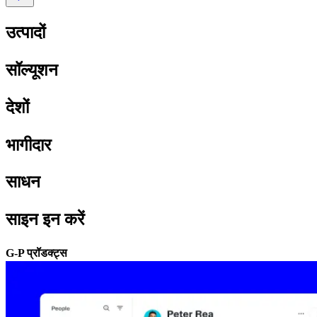
उत्पादों​​
सॉल्यूशन​​
देशों​​
भागीदार​​
साधन​​
साइन इन करें​​
G-P प्रॉडक्ट्स​​