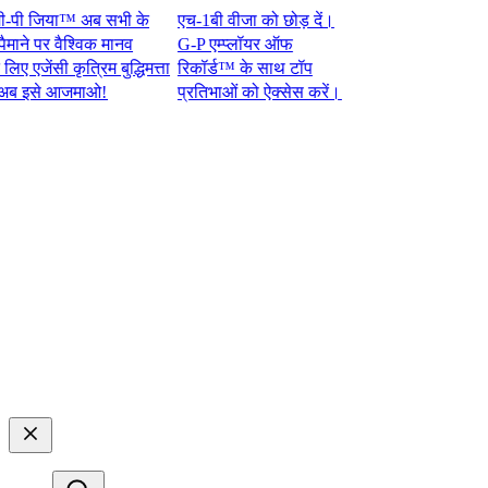
 जिया™ अब सभी के
एच-1बी वीजा को छोड़ दें।
े पर वैश्विक मानव
G-P एम्प्लॉयर ऑफ
ेंसी कृत्रिम बुद्धिमत्ता
रिकॉर्ड™ के साथ टॉप
े आजमाओ!​​
प्रतिभाओं को ऐक्सेस करें।​​