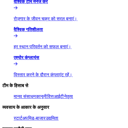
वैश्विक टीम मैनेज करें​​
रोज़गार के जीवन चक्र को सरल बनाएं।​​
वैश्विक गतिशीलता​​
हर स्थान परिवर्तन को सफल बनाएं।​​
एश्योर कंप्लायंस​​
विस्तार करने के दौरान कंप्लाएंट रहें।​​
टीम के हिसाब से​​
मानव संसाधन​​
कानूनी​​
वित्त​​
आईटी​​
नेतृत्व​​
व्यवसाय के आकार के अनुसार​​
स्टार्टअप​​
मिड-बाजार​​
उद्यमिता​​