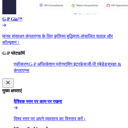
G-P Gia™​​
मानव संसाधन कंप्लाएन्स के लिए कृत्रिम बुद्धिमत्ता-संचालित सलाह और
सॉल्यूशन।​​
G-P प्लेटफ़ॉर्म​​
एकीकरण​​
G-P अप्लिकेशन प्रोग्रामिंग इंटरफ़ेस​​
जी-पी एंबेडेड​​
सुरक्षा &
कंप्लाएन्स​​
मुख्य क्षमताएं​​
वैश्विक स्तर पर काम पर रखना​​
विश्व स्तर पर अपने व्यवसाय का विस्तार करें।​​