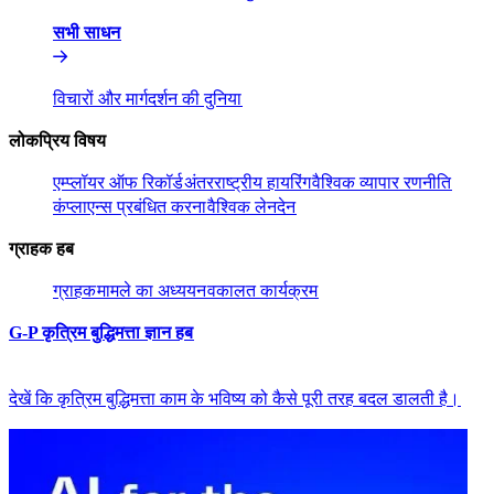
सभी साधन​​
विचारों और मार्गदर्शन की दुनिया​​
लोकप्रिय विषय​​
एम्प्लॉयर ऑफ रिकॉर्ड​​
अंतरराष्ट्रीय हायरिंग​​
वैश्विक व्यापार रणनीति​​
कंप्लाएन्स प्रबंधित करना​​
वैश्विक लेनदेन​​
ग्राहक हब​​
ग्राहक​​
मामले का अध्ययन​​
वकालत कार्यक्रम​​
G-P कृत्रिम बुद्धिमत्ता ज्ञान हब​​
देखें कि कृत्रिम बुद्धिमत्ता काम के भविष्य को कैसे पूरी तरह बदल डालती है।​​