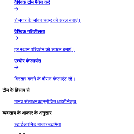
वैश्विक टीम मैनेज करें​​
रोज़गार के जीवन चक्र को सरल बनाएं।​​
वैश्विक गतिशीलता​​
हर स्थान परिवर्तन को सफल बनाएं।​​
एश्योर कंप्लायंस​​
विस्तार करने के दौरान कंप्लाएंट रहें।​​
टीम के हिसाब से​​
मानव संसाधन​​
कानूनी​​
वित्त​​
आईटी​​
नेतृत्व​​
व्यवसाय के आकार के अनुसार​​
स्टार्टअप​​
मिड-बाजार​​
उद्यमिता​​