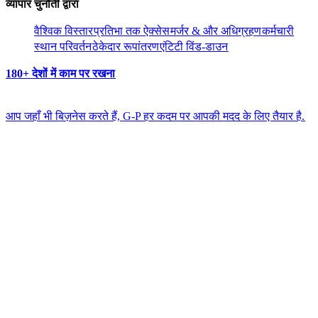
व्यापार चुनौती द्वारा​​
वैश्विक विस्तार​​
प्रतिभा तक ऐक्सेस​​
मर्जर & और अधिग्रहण​​
कर्मचारी
स्थान परिवर्तन​​
ठेकेदार रूपांतरण​​
एंटिटी विंड-डाउन​​
180+ देशों में काम पर रखना​​
आप जहाँ भी बिज़नेस करते हैं, G-P हर कदम पर आपकी मदद के लिए तैयार है.​​