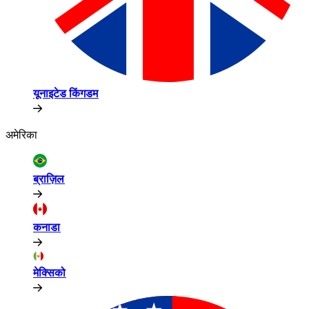
यूनाइटेड किंगडम​​
अमेरिका​​
ब्राज़िल​​
कनाडा​​
मेक्सिको​​