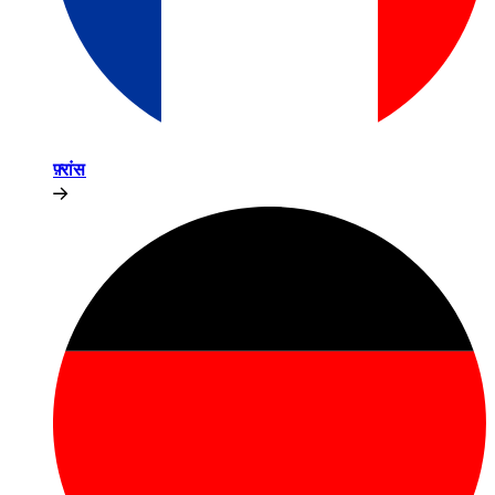
फ़्रांस​​