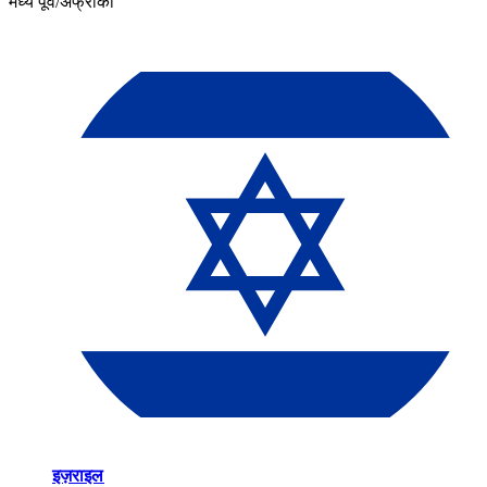
मध्य पूर्व/अफ्रीका​​
इज़राइल​​