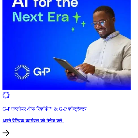
G-P एम्प्लॉयर ऑफ रिकॉर्ड™ & G-P कॉन्ट्रैक्टर​​
अपने वैश्विक कार्यबल को मैनेज करें.​​