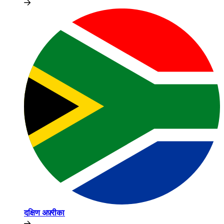
दक्षिण अफ़्रीका​​