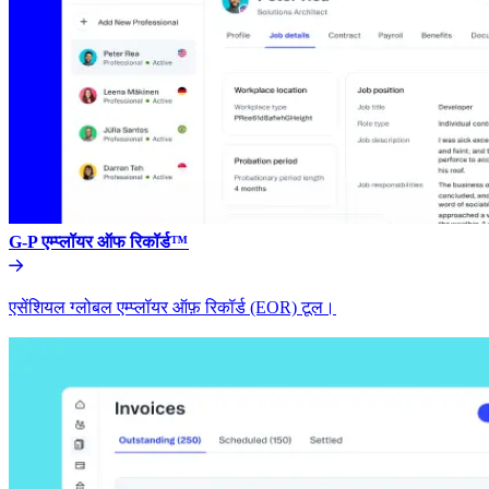
G-P एम्प्लॉयर ऑफ रिकॉर्ड™​​
एसेंशियल ग्लोबल एम्प्लॉयर ऑफ़ रिकॉर्ड (EOR) टूल।​​