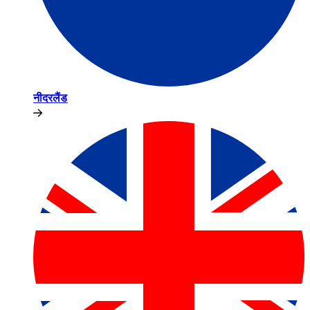
नीदरलैंड​​