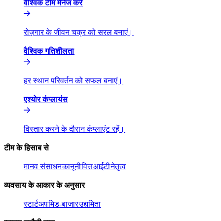
वैश्विक टीम मैनेज करें​​
रोज़गार के जीवन चक्र को सरल बनाएं।​​
वैश्विक गतिशीलता​​
हर स्थान परिवर्तन को सफल बनाएं।​​
एश्योर कंप्लायंस​​
विस्तार करने के दौरान कंप्लाएंट रहें।​​
टीम के हिसाब से​​
मानव संसाधन​​
कानूनी​​
वित्त​​
आईटी​​
नेतृत्व​​
व्यवसाय के आकार के अनुसार​​
स्टार्टअप​​
मिड-बाजार​​
उद्यमिता​​