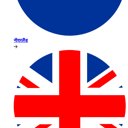
नीदरलैंड​​