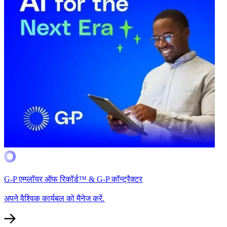
G-P एम्प्लॉयर ऑफ रिकॉर्ड™ & G-P कॉन्ट्रैक्टर​​
अपने वैश्विक कार्यबल को मैनेज करें.​​