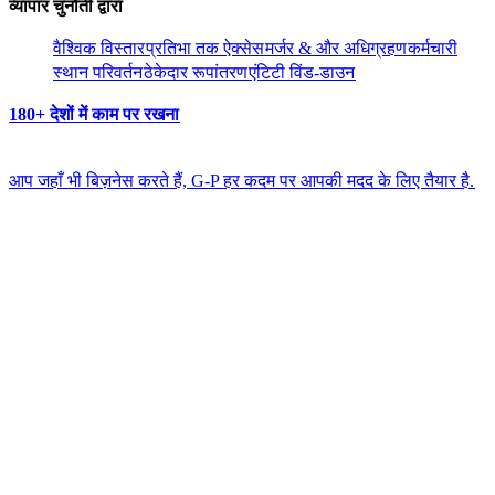
व्यापार चुनौती द्वारा​​
वैश्विक विस्तार​​
प्रतिभा तक ऐक्सेस​​
मर्जर & और अधिग्रहण​​
कर्मचारी
स्थान परिवर्तन​​
ठेकेदार रूपांतरण​​
एंटिटी विंड-डाउन​​
180+ देशों में काम पर रखना​​
आप जहाँ भी बिज़नेस करते हैं, G-P हर कदम पर आपकी मदद के लिए तैयार है.​​