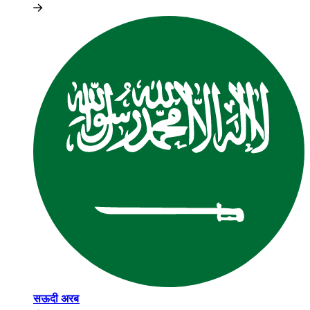
सऊदी अरब​​