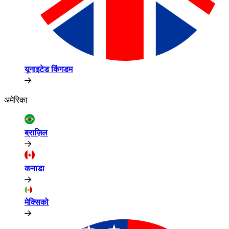
यूनाइटेड किंगडम​​
अमेरिका​​
ब्राज़िल​​
कनाडा​​
मेक्सिको​​