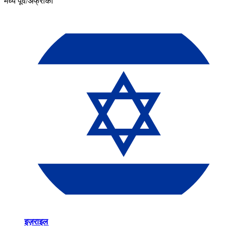
मध्य पूर्व/अफ्रीका​​
इज़राइल​​