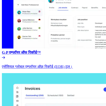
G-P एम्प्लॉयर ऑफ रिकॉर्ड™​​
एसेंशियल ग्लोबल एम्प्लॉयर ऑफ़ रिकॉर्ड (EOR) टूल।​​