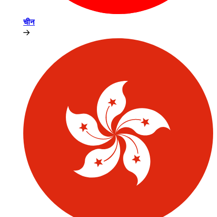
चीन​​