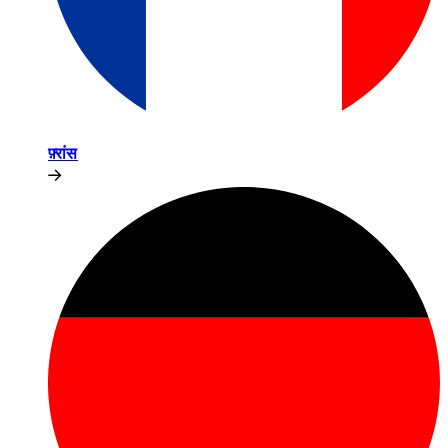
फ़्रांस​​