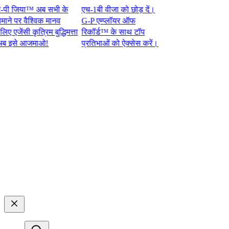
 जिया™ अब सभी के
एच-1बी वीजा को छोड़ दें।
े पर वैश्विक मानव
G-P एम्प्लॉयर ऑफ
ेंसी कृत्रिम बुद्धिमत्ता
रिकॉर्ड™ के साथ टॉप
से आजमाओ!​​
प्रतिभाओं को ऐक्सेस करें।​​