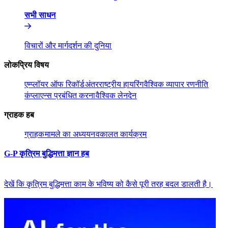
सभी साधन​​
विचारों और मार्गदर्शन की दुनिया​​
लोकप्रिय विषय​​
एम्प्लॉयर ऑफ रिकॉर्ड​​
अंतरराष्ट्रीय हायरिंग​​
वैश्विक व्यापार रणनीति​​
कंप्लाएन्स प्रबंधित करना​​
वैश्विक लेनदेन​​
ग्राहक हब​​
ग्राहक​​
मामले का अध्ययन​​
वकालत कार्यक्रम​​
G-P कृत्रिम बुद्धिमत्ता ज्ञान हब​​
देखें कि कृत्रिम बुद्धिमत्ता काम के भविष्य को कैसे पूरी तरह बदल डालती है।​​