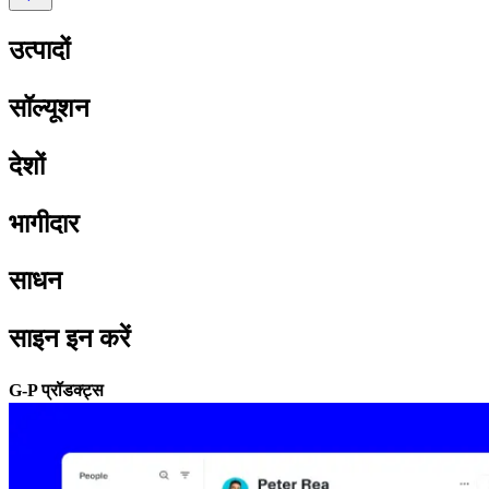
उत्पादों​​
सॉल्यूशन​​
देशों​​
भागीदार​​
साधन​​
साइन इन करें​​
G-P प्रॉडक्ट्स​​