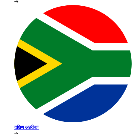
दक्षिण अफ़्रीका​​