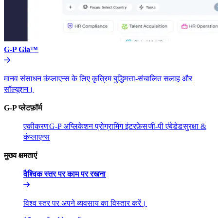
G-P Gia™​​
मानव संसाधन कंप्लाएन्स के लिए कृत्रिम बुद्धिमत्ता-संचालित सलाह और
सॉल्यूशन।​​
G-P प्लेटफ़ॉर्म​​
एकीकरण​​
G-P अप्लिकेशन प्रोग्रामिंग इंटरफ़ेस​​
जी-पी एंबेडेड​​
सुरक्षा &
कंप्लाएन्स​​
मुख्य क्षमताएं​​
वैश्विक स्तर पर काम पर रखना​​
विश्व स्तर पर अपने व्यवसाय का विस्तार करें।​​