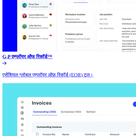
G-P एम्प्लॉयर ऑफ रिकॉर्ड™​​
एसेंशियल ग्लोबल एम्प्लॉयर ऑफ़ रिकॉर्ड (EOR) टूल।​​