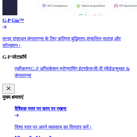
G-P Gia™​​
मानव संसाधन कंप्लाएन्स के लिए कृत्रिम बुद्धिमत्ता-संचालित सलाह और
सॉल्यूशन।​​
G-P प्लेटफ़ॉर्म​​
एकीकरण​​
G-P अप्लिकेशन प्रोग्रामिंग इंटरफ़ेस​​
जी-पी एंबेडेड​​
सुरक्षा &
कंप्लाएन्स​​
मुख्य क्षमताएं​​
वैश्विक स्तर पर काम पर रखना​​
विश्व स्तर पर अपने व्यवसाय का विस्तार करें।​​