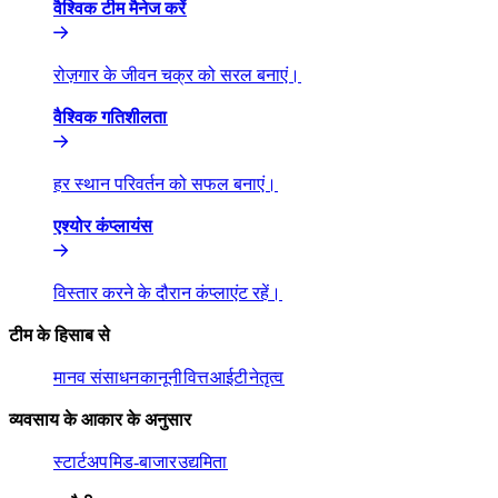
वैश्विक टीम मैनेज करें​​
रोज़गार के जीवन चक्र को सरल बनाएं।​​
वैश्विक गतिशीलता​​
हर स्थान परिवर्तन को सफल बनाएं।​​
एश्योर कंप्लायंस​​
विस्तार करने के दौरान कंप्लाएंट रहें।​​
टीम के हिसाब से​​
मानव संसाधन​​
कानूनी​​
वित्त​​
आईटी​​
नेतृत्व​​
व्यवसाय के आकार के अनुसार​​
स्टार्टअप​​
मिड-बाजार​​
उद्यमिता​​