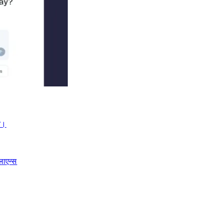
।​​
लाएन्स​​