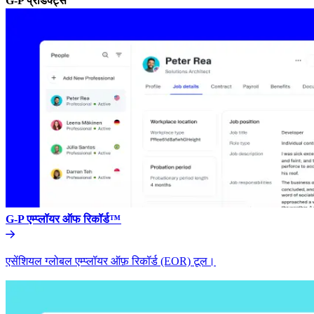
G-P प्रॉडक्ट्स​​
G-P एम्प्लॉयर ऑफ रिकॉर्ड™​​
एसेंशियल ग्लोबल एम्प्लॉयर ऑफ़ रिकॉर्ड (EOR) टूल।​​