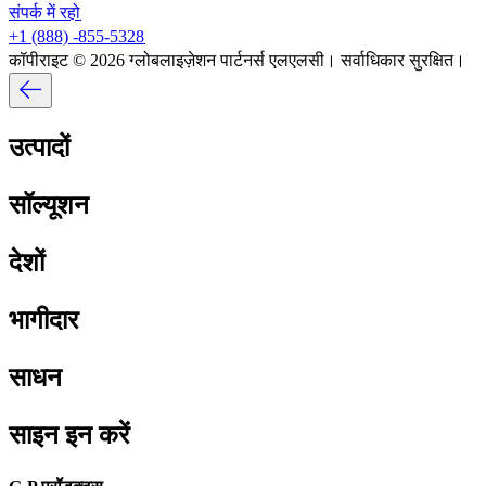
संपर्क में रहो​​
+1 (888) -855-5328​​
कॉपीराइट © 2026 ग्लोबलाइज़ेशन पार्टनर्स एलएलसी। सर्वाधिकार सुरक्षित।​​
उत्पादों​​
सॉल्यूशन​​
देशों​​
भागीदार​​
साधन​​
साइन इन करें​​