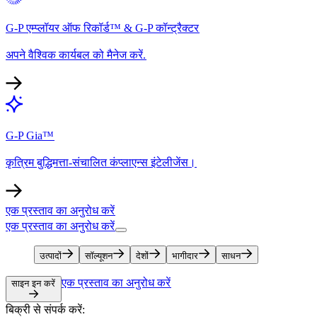
G-P एम्प्लॉयर ऑफ रिकॉर्ड™ & G-P कॉन्ट्रैक्टर​​
अपने वैश्विक कार्यबल को मैनेज करें.​​
G-P Gia™​​
कृत्रिम बुद्धिमत्ता-संचालित कंप्लाएन्स इंटेलीजेंस।​​
एक प्रस्ताव का अनुरोध करें​​
एक प्रस्ताव का अनुरोध करें​​
उत्पादों​​
सॉल्यूशन​​
देशों​​
भागीदार​​
साधन​​
एक प्रस्ताव का अनुरोध करें​​
साइन इन करें​​
बिक्री से संपर्क करें:​​