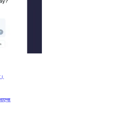
।​​
लाएन्स​​