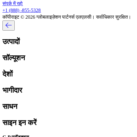
संपर्क में रहो​​
+1 (888) -855-5328​​
कॉपीराइट © 2026 ग्लोबलाइज़ेशन पार्टनर्स एलएलसी। सर्वाधिकार सुरक्षित।​​
उत्पादों​​
सॉल्यूशन​​
देशों​​
भागीदार​​
साधन​​
साइन इन करें​​