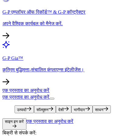
G-P एम्प्लॉयर ऑफ रिकॉर्ड™ & G-P कॉन्ट्रैक्टर​​
अपने वैश्विक कार्यबल को मैनेज करें.​​
G-P Gia™​​
कृत्रिम बुद्धिमत्ता-संचालित कंप्लाएन्स इंटेलीजेंस।​​
एक प्रस्ताव का अनुरोध करें​​
एक प्रस्ताव का अनुरोध करें​​
उत्पादों​​
सॉल्यूशन​​
देशों​​
भागीदार​​
साधन​​
एक प्रस्ताव का अनुरोध करें​​
साइन इन करें​​
बिक्री से संपर्क करें:​​