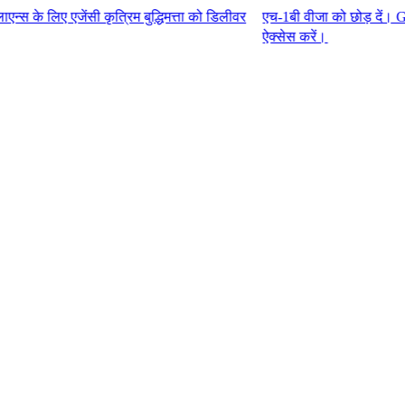
ेंसी कृत्रिम बुद्धिमत्ता को डिलीवर
एच-1बी वीजा को छोड़ दें। G-P एम्प्लॉय
ऐक्सेस करें।​​