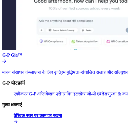
G-P Gia™​​
मानव संसाधन कंप्लाएन्स के लिए कृत्रिम बुद्धिमत्ता-संचालित सलाह और सॉल्यूशन
G-P प्लेटफ़ॉर्म​​
एकीकरण​​
G-P अप्लिकेशन प्रोग्रामिंग इंटरफ़ेस​​
जी-पी एंबेडेड​​
सुरक्षा & कंप्
मुख्य क्षमताएं​​
वैश्विक स्तर पर काम पर रखना​​