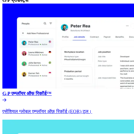
G-P प्रॉडक्ट्स​​
G-P एम्प्लॉयर ऑफ रिकॉर्ड™​​
एसेंशियल ग्लोबल एम्प्लॉयर ऑफ़ रिकॉर्ड (EOR) टूल।​​