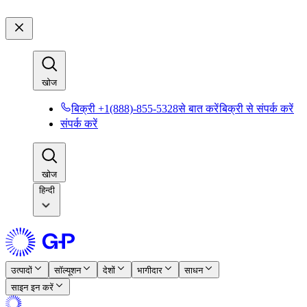
खोज​​
बिक्री +1(888)-855-5328से बात करें​​
बिक्री से संपर्क करें​​
संपर्क करें​​
खोज​​
हिन्दी
उत्पादों​​
सॉल्यूशन​​
देशों​​
भागीदार​​
साधन​​
साइन इन करें​​