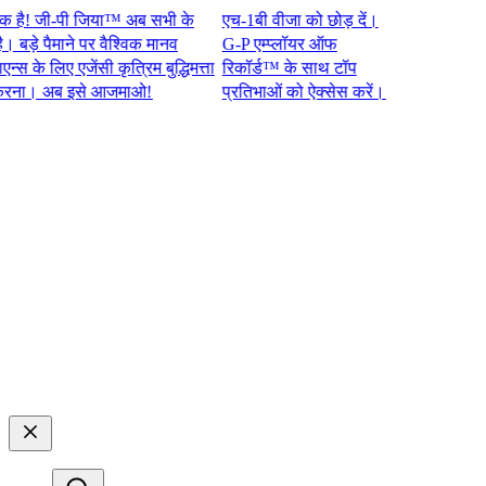
 जी-पी जिया™ अब सभी के
एच-1बी वीजा को छोड़ दें।
े पैमाने पर वैश्विक मानव
G-P एम्प्लॉयर ऑफ
े लिए एजेंसी कृत्रिम बुद्धिमत्ता
रिकॉर्ड™ के साथ टॉप
 अब इसे आजमाओ!​​
प्रतिभाओं को ऐक्सेस करें।​​