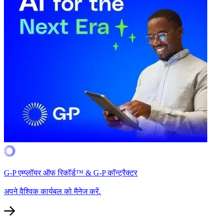
G-P एम्प्लॉयर ऑफ रिकॉर्ड™ & G-P कॉन्ट्रैक्टर​​
अपने वैश्विक कार्यबल को मैनेज करें.​​