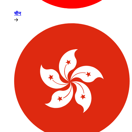
चीन​​