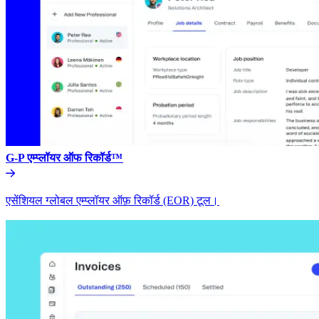
G-P एम्प्लॉयर ऑफ रिकॉर्ड™​​
एसेंशियल ग्लोबल एम्प्लॉयर ऑफ़ रिकॉर्ड (EOR) टूल।​​