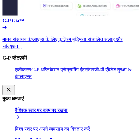
G-P Gia™​​
मानव संसाधन कंप्लाएन्स के लिए कृत्रिम बुद्धिमत्ता-संचालित सलाह और
सॉल्यूशन।​​
G-P प्लेटफ़ॉर्म​​
एकीकरण​​
G-P अप्लिकेशन प्रोग्रामिंग इंटरफ़ेस​​
जी-पी एंबेडेड​​
सुरक्षा &
कंप्लाएन्स​​
मुख्य क्षमताएं​​
वैश्विक स्तर पर काम पर रखना​​
विश्व स्तर पर अपने व्यवसाय का विस्तार करें।​​