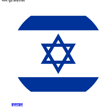
मध्य पूर्व/अफ्रीका​​
इज़राइल​​