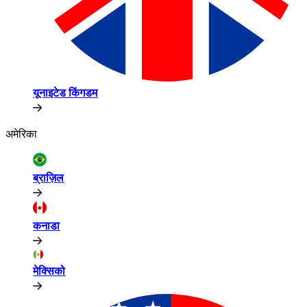
यूनाइटेड किंगडम​​
अमेरिका​​
ब्राज़िल​​
कनाडा​​
मेक्सिको​​