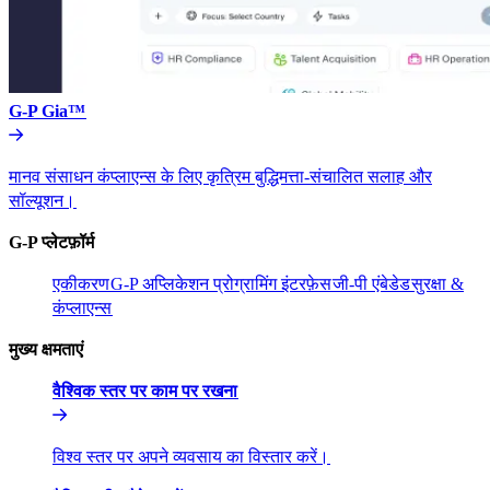
G-P Gia™​​
मानव संसाधन कंप्लाएन्स के लिए कृत्रिम बुद्धिमत्ता-संचालित सलाह और
सॉल्यूशन।​​
G-P प्लेटफ़ॉर्म​​
एकीकरण​​
G-P अप्लिकेशन प्रोग्रामिंग इंटरफ़ेस​​
जी-पी एंबेडेड​​
सुरक्षा &
कंप्लाएन्स​​
मुख्य क्षमताएं​​
वैश्विक स्तर पर काम पर रखना​​
विश्व स्तर पर अपने व्यवसाय का विस्तार करें।​​