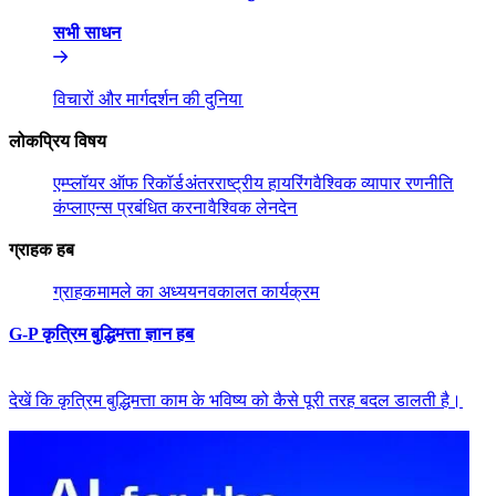
सभी साधन​​
विचारों और मार्गदर्शन की दुनिया​​
लोकप्रिय विषय​​
एम्प्लॉयर ऑफ रिकॉर्ड​​
अंतरराष्ट्रीय हायरिंग​​
वैश्विक व्यापार रणनीति​​
कंप्लाएन्स प्रबंधित करना​​
वैश्विक लेनदेन​​
ग्राहक हब​​
ग्राहक​​
मामले का अध्ययन​​
वकालत कार्यक्रम​​
G-P कृत्रिम बुद्धिमत्ता ज्ञान हब​​
देखें कि कृत्रिम बुद्धिमत्ता काम के भविष्य को कैसे पूरी तरह बदल डालती है।​​