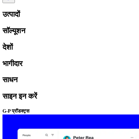
उत्पादों​​
सॉल्यूशन​​
देशों​​
भागीदार​​
साधन​​
साइन इन करें​​
G-P प्रॉडक्ट्स​​