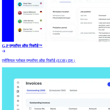
G-P एम्प्लॉयर ऑफ रिकॉर्ड™​​
एसेंशियल ग्लोबल एम्प्लॉयर ऑफ़ रिकॉर्ड (EOR) टूल।​​