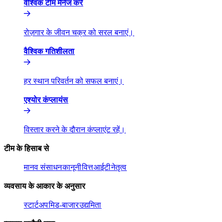
वैश्विक टीम मैनेज करें​​
रोज़गार के जीवन चक्र को सरल बनाएं।​​
वैश्विक गतिशीलता​​
हर स्थान परिवर्तन को सफल बनाएं।​​
एश्योर कंप्लायंस​​
विस्तार करने के दौरान कंप्लाएंट रहें।​​
टीम के हिसाब से​​
मानव संसाधन​​
कानूनी​​
वित्त​​
आईटी​​
नेतृत्व​​
व्यवसाय के आकार के अनुसार​​
स्टार्टअप​​
मिड-बाजार​​
उद्यमिता​​