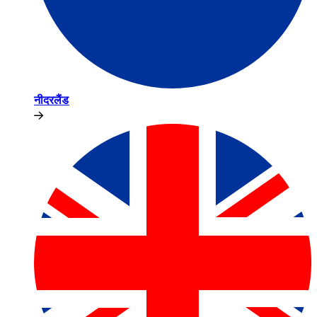
नीदरलैंड​​