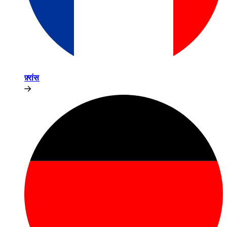
फ़्रांस​​