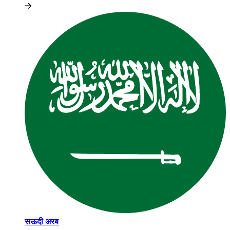
सऊदी अरब​​