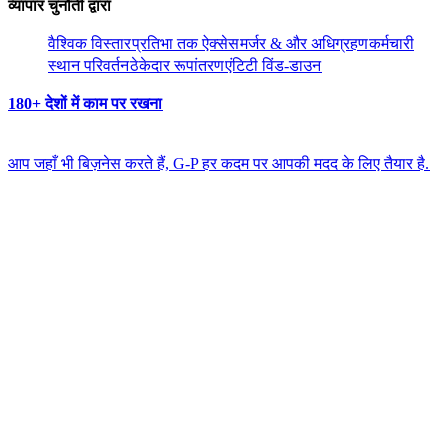
व्यापार चुनौती द्वारा​​
वैश्विक विस्तार​​
प्रतिभा तक ऐक्सेस​​
मर्जर & और अधिग्रहण​​
कर्मचारी
स्थान परिवर्तन​​
ठेकेदार रूपांतरण​​
एंटिटी विंड-डाउन​​
180+ देशों में काम पर रखना​​
आप जहाँ भी बिज़नेस करते हैं, G-P हर कदम पर आपकी मदद के लिए तैयार है.​​