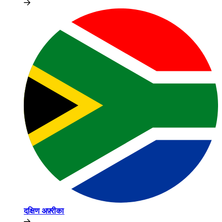
दक्षिण अफ़्रीका​​