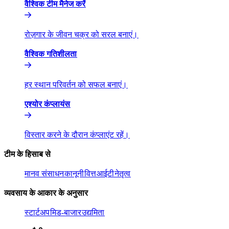
वैश्विक टीम मैनेज करें​​
रोज़गार के जीवन चक्र को सरल बनाएं।​​
वैश्विक गतिशीलता​​
हर स्थान परिवर्तन को सफल बनाएं।​​
एश्योर कंप्लायंस​​
विस्तार करने के दौरान कंप्लाएंट रहें।​​
टीम के हिसाब से​​
मानव संसाधन​​
कानूनी​​
वित्त​​
आईटी​​
नेतृत्व​​
व्यवसाय के आकार के अनुसार​​
स्टार्टअप​​
मिड-बाजार​​
उद्यमिता​​