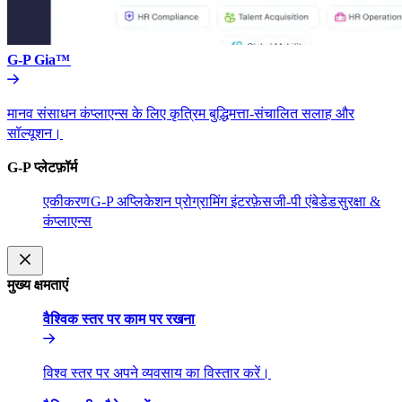
G-P Gia™​​
मानव संसाधन कंप्लाएन्स के लिए कृत्रिम बुद्धिमत्ता-संचालित सलाह और
सॉल्यूशन।​​
G-P प्लेटफ़ॉर्म​​
एकीकरण​​
G-P अप्लिकेशन प्रोग्रामिंग इंटरफ़ेस​​
जी-पी एंबेडेड​​
सुरक्षा &
कंप्लाएन्स​​
मुख्य क्षमताएं​​
वैश्विक स्तर पर काम पर रखना​​
विश्व स्तर पर अपने व्यवसाय का विस्तार करें।​​