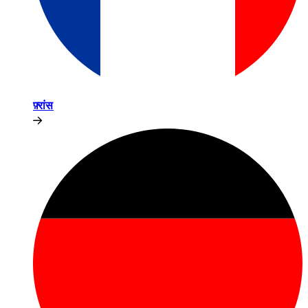
फ़्रांस​​