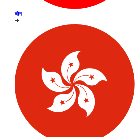
चीन​​