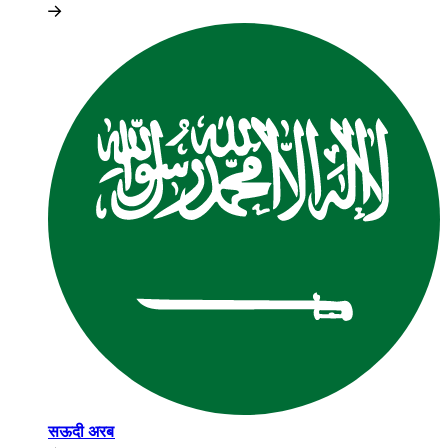
सऊदी अरब​​