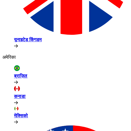
यूनाइटेड किंगडम​​
अमेरिका​​
ब्राज़िल​​
कनाडा​​
मेक्सिको​​