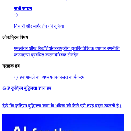
सभी साधन​​
विचारों और मार्गदर्शन की दुनिया​​
लोकप्रिय विषय​​
एम्प्लॉयर ऑफ रिकॉर्ड​​
अंतरराष्ट्रीय हायरिंग​​
वैश्विक व्यापार रणनीति​​
कंप्लाएन्स प्रबंधित करना​​
वैश्विक लेनदेन​​
ग्राहक हब​​
ग्राहक​​
मामले का अध्ययन​​
वकालत कार्यक्रम​​
G-P कृत्रिम बुद्धिमत्ता ज्ञान हब​​
देखें कि कृत्रिम बुद्धिमत्ता काम के भविष्य को कैसे पूरी तरह बदल डालती है।​​