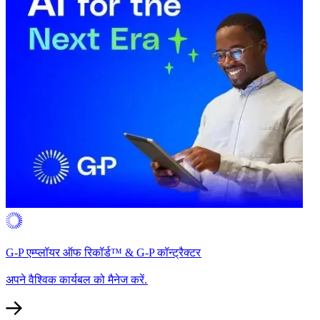
G-P एम्प्लॉयर ऑफ रिकॉर्ड™ & G-P कॉन्ट्रैक्टर​​
अपने वैश्विक कार्यबल को मैनेज करें.​​