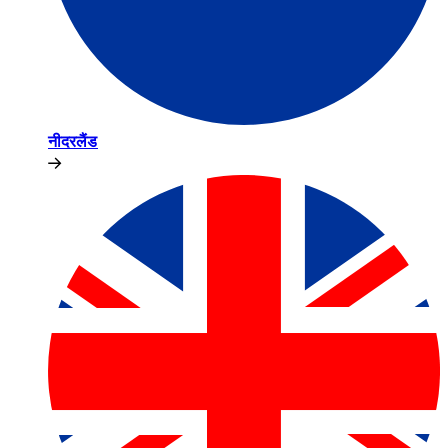
नीदरलैंड​​