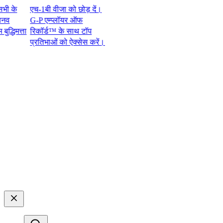
े
एच-1बी वीजा को छोड़ दें।
G-P एम्प्लॉयर ऑफ
मत्ता
रिकॉर्ड™ के साथ टॉप
प्रतिभाओं को ऐक्सेस करें।​​