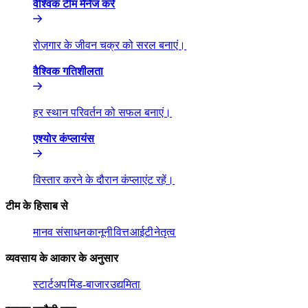
वैश्विक टीम मैनेज करें​​
रोज़गार के जीवन चक्र को सरल बनाएं।​​
वैश्विक गतिशीलता​​
हर स्थान परिवर्तन को सफल बनाएं।​​
एश्योर कंप्लायंस​​
विस्तार करने के दौरान कंप्लाएंट रहें।​​
टीम के हिसाब से​​
मानव संसाधन​​
कानूनी​​
वित्त​​
आईटी​​
नेतृत्व​​
व्यवसाय के आकार के अनुसार​​
स्टार्टअप​​
मिड-बाजार​​
उद्यमिता​​