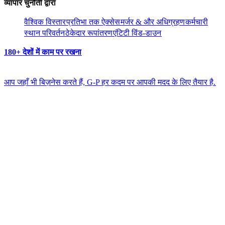
व्यापार चुनौती द्वारा​​
वैश्विक विस्तार​​
प्रतिभा तक ऐक्सेस​​
मर्जर & और अधिग्रहण​​
कर्मचारी
स्थान परिवर्तन​​
ठेकेदार रूपांतरण​​
एंटिटी विंड-डाउन​​
180+ देशों में काम पर रखना​​
आप जहाँ भी बिज़नेस करते हैं, G-P हर कदम पर आपकी मदद के लिए तैयार है.​​