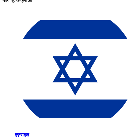
मध्य पूर्व/अफ्रीका​​
इज़राइल​​