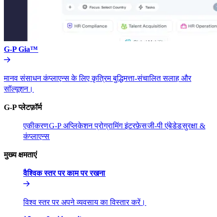
G-P Gia™​​
मानव संसाधन कंप्लाएन्स के लिए कृत्रिम बुद्धिमत्ता-संचालित सलाह और
सॉल्यूशन।​​
G-P प्लेटफ़ॉर्म​​
एकीकरण​​
G-P अप्लिकेशन प्रोग्रामिंग इंटरफ़ेस​​
जी-पी एंबेडेड​​
सुरक्षा &
कंप्लाएन्स​​
मुख्य क्षमताएं​​
वैश्विक स्तर पर काम पर रखना​​
विश्व स्तर पर अपने व्यवसाय का विस्तार करें।​​