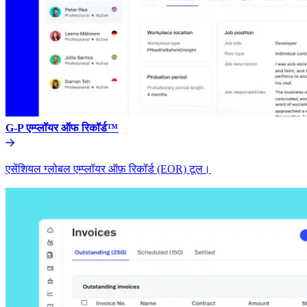
G-P एम्प्लॉयर ऑफ रिकॉर्ड™​​
एसेंशियल ग्लोबल एम्प्लॉयर ऑफ़ रिकॉर्ड (EOR) टूल।​​