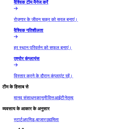
वैश्विक टीम मैनेज करें​​
रोज़गार के जीवन चक्र को सरल बनाएं।​​
वैश्विक गतिशीलता​​
हर स्थान परिवर्तन को सफल बनाएं।​​
एश्योर कंप्लायंस​​
विस्तार करने के दौरान कंप्लाएंट रहें।​​
टीम के हिसाब से​​
मानव संसाधन​​
कानूनी​​
वित्त​​
आईटी​​
नेतृत्व​​
व्यवसाय के आकार के अनुसार​​
स्टार्टअप​​
मिड-बाजार​​
उद्यमिता​​