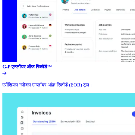
G-P एम्प्लॉयर ऑफ रिकॉर्ड™​​
एसेंशियल ग्लोबल एम्प्लॉयर ऑफ़ रिकॉर्ड (EOR) टूल।​​