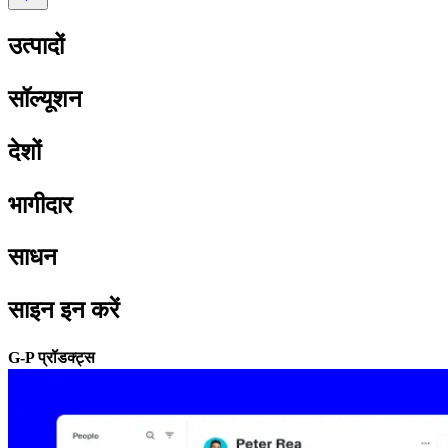
उत्पादों​​
सॉल्यूशन​​
देशों​​
भागीदार​​
साधन​​
साइन इन करें​​
G-P प्रॉडक्ट्स​​