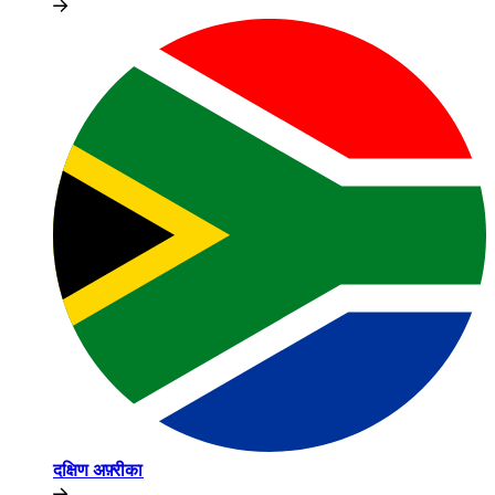
दक्षिण अफ़्रीका​​