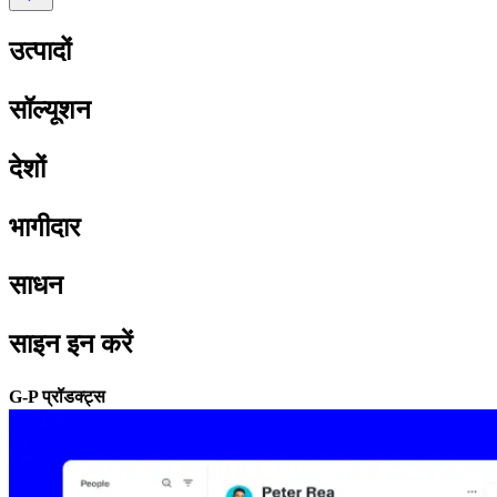
उत्पादों​​
सॉल्यूशन​​
देशों​​
भागीदार​​
साधन​​
साइन इन करें​​
G-P प्रॉडक्ट्स​​