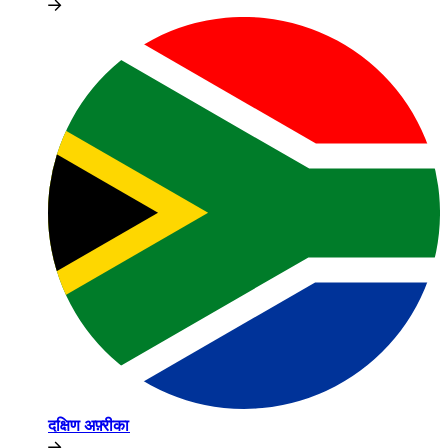
दक्षिण अफ़्रीका​​