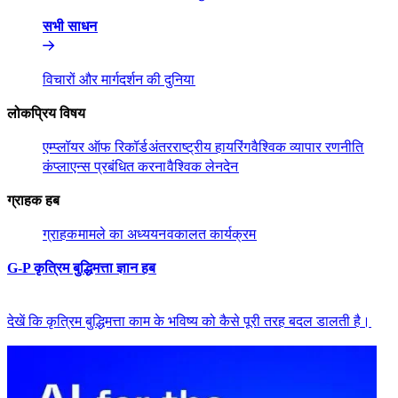
सभी साधन​​
विचारों और मार्गदर्शन की दुनिया​​
लोकप्रिय विषय​​
एम्प्लॉयर ऑफ रिकॉर्ड​​
अंतरराष्ट्रीय हायरिंग​​
वैश्विक व्यापार रणनीति​​
कंप्लाएन्स प्रबंधित करना​​
वैश्विक लेनदेन​​
ग्राहक हब​​
ग्राहक​​
मामले का अध्ययन​​
वकालत कार्यक्रम​​
G-P कृत्रिम बुद्धिमत्ता ज्ञान हब​​
देखें कि कृत्रिम बुद्धिमत्ता काम के भविष्य को कैसे पूरी तरह बदल डालती है।​​