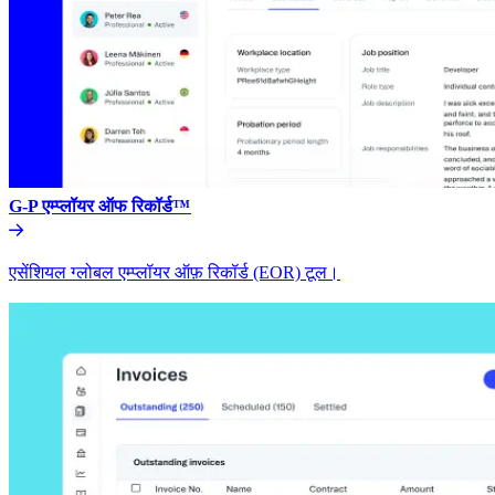
G-P एम्प्लॉयर ऑफ रिकॉर्ड™​​
एसेंशियल ग्लोबल एम्प्लॉयर ऑफ़ रिकॉर्ड (EOR) टूल।​​