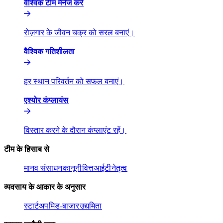
वैश्विक टीम मैनेज करें​​
रोज़गार के जीवन चक्र को सरल बनाएं।​​
वैश्विक गतिशीलता​​
हर स्थान परिवर्तन को सफल बनाएं।​​
एश्योर कंप्लायंस​​
विस्तार करने के दौरान कंप्लाएंट रहें।​​
टीम के हिसाब से​​
मानव संसाधन​​
कानूनी​​
वित्त​​
आईटी​​
नेतृत्व​​
व्यवसाय के आकार के अनुसार​​
स्टार्टअप​​
मिड-बाजार​​
उद्यमिता​​