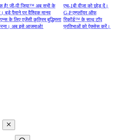
जी-पी जिया™ अब सभी के
एच-1बी वीजा को छोड़ दें।
 पैमाने पर वैश्विक मानव
G-P एम्प्लॉयर ऑफ
 लिए एजेंसी कृत्रिम बुद्धिमत्ता
रिकॉर्ड™ के साथ टॉप
 अब इसे आजमाओ!​​
प्रतिभाओं को ऐक्सेस करें।​​