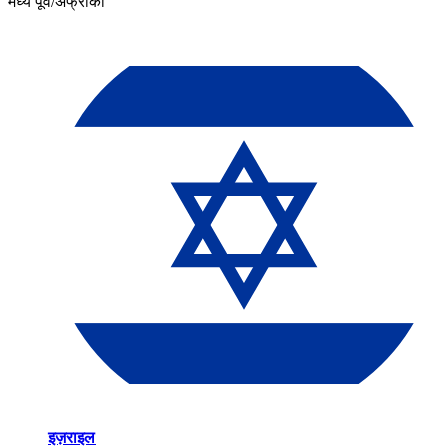
मध्य पूर्व/अफ्रीका​​
इज़राइल​​