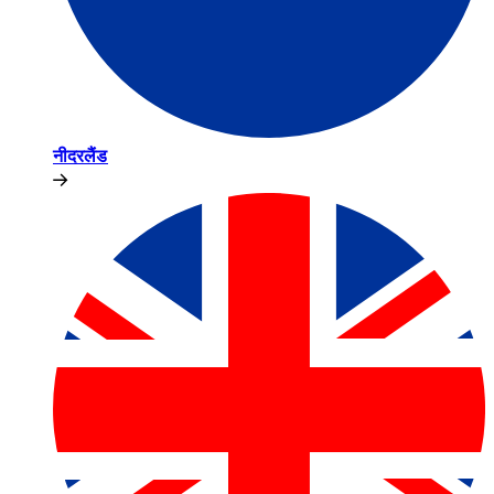
नीदरलैंड​​