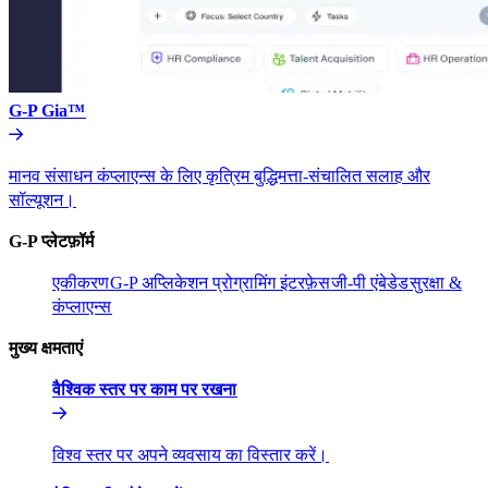
G-P Gia™​​
मानव संसाधन कंप्लाएन्स के लिए कृत्रिम बुद्धिमत्ता-संचालित सलाह और
सॉल्यूशन।​​
G-P प्लेटफ़ॉर्म​​
एकीकरण​​
G-P अप्लिकेशन प्रोग्रामिंग इंटरफ़ेस​​
जी-पी एंबेडेड​​
सुरक्षा &
कंप्लाएन्स​​
मुख्य क्षमताएं​​
वैश्विक स्तर पर काम पर रखना​​
विश्व स्तर पर अपने व्यवसाय का विस्तार करें।​​