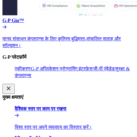
G-P Gia™​​
मानव संसाधन कंप्लाएन्स के लिए कृत्रिम बुद्धिमत्ता-संचालित सलाह और
सॉल्यूशन।​​
G-P प्लेटफ़ॉर्म​​
एकीकरण​​
G-P अप्लिकेशन प्रोग्रामिंग इंटरफ़ेस​​
जी-पी एंबेडेड​​
सुरक्षा &
कंप्लाएन्स​​
मुख्य क्षमताएं​​
वैश्विक स्तर पर काम पर रखना​​
विश्व स्तर पर अपने व्यवसाय का विस्तार करें।​​