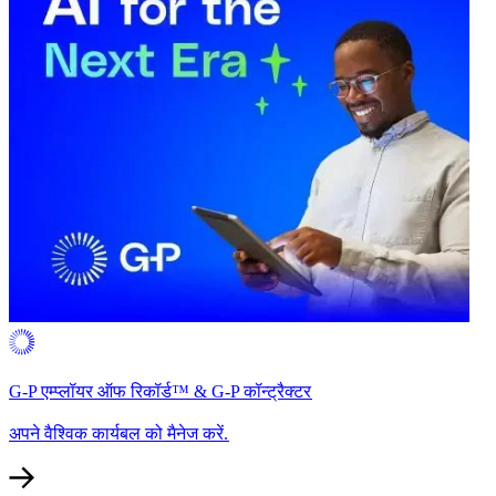
G-P एम्प्लॉयर ऑफ रिकॉर्ड™ & G-P कॉन्ट्रैक्टर​​
अपने वैश्विक कार्यबल को मैनेज करें.​​