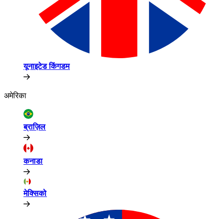
यूनाइटेड किंगडम​​
अमेरिका​​
ब्राज़िल​​
कनाडा​​
मेक्सिको​​