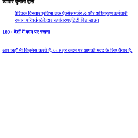
व्यापार चुनौती द्वारा​​
वैश्विक विस्तार​​
प्रतिभा तक ऐक्सेस​​
मर्जर & और अधिग्रहण​​
कर्मचारी
स्थान परिवर्तन​​
ठेकेदार रूपांतरण​​
एंटिटी विंड-डाउन​​
180+ देशों में काम पर रखना​​
आप जहाँ भी बिज़नेस करते हैं, G-P हर कदम पर आपकी मदद के लिए तैयार है.​​