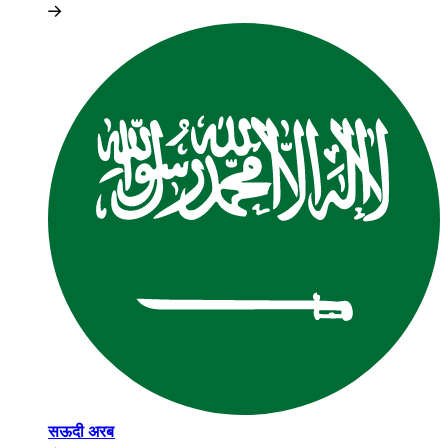
सऊदी अरब​​