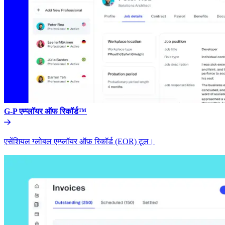
G-P एम्प्लॉयर ऑफ रिकॉर्ड™​​
एसेंशियल ग्लोबल एम्प्लॉयर ऑफ़ रिकॉर्ड (EOR) टूल।​​