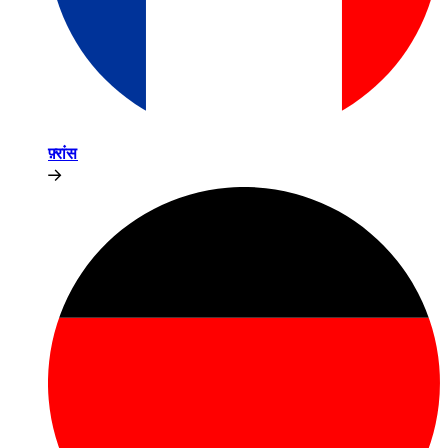
फ़्रांस​​