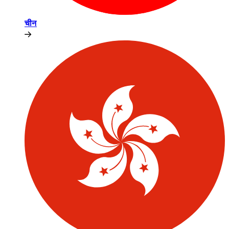
चीन​​