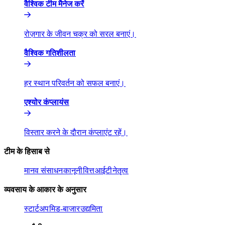
वैश्विक टीम मैनेज करें​​
रोज़गार के जीवन चक्र को सरल बनाएं।​​
वैश्विक गतिशीलता​​
हर स्थान परिवर्तन को सफल बनाएं।​​
एश्योर कंप्लायंस​​
विस्तार करने के दौरान कंप्लाएंट रहें।​​
टीम के हिसाब से​​
मानव संसाधन​​
कानूनी​​
वित्त​​
आईटी​​
नेतृत्व​​
व्यवसाय के आकार के अनुसार​​
स्टार्टअप​​
मिड-बाजार​​
उद्यमिता​​