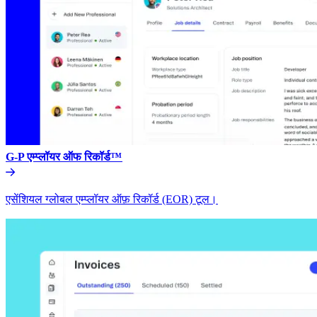
G-P एम्प्लॉयर ऑफ रिकॉर्ड™​​
एसेंशियल ग्लोबल एम्प्लॉयर ऑफ़ रिकॉर्ड (EOR) टूल।​​