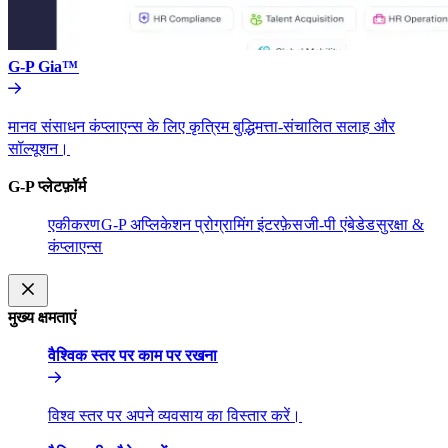
G-P Gia™​​
मानव संसाधन कंप्लाएन्स के लिए कृत्रिम बुद्धिमत्ता-संचालित सलाह और
सॉल्यूशन।​​
G-P प्लेटफ़ॉर्म​​
एकीकरण​​
G-P अप्लिकेशन प्रोग्रामिंग इंटरफ़ेस​​
जी-पी एंबेडेड​​
सुरक्षा &
कंप्लाएन्स​​
मुख्य क्षमताएं​​
वैश्विक स्तर पर काम पर रखना​​
विश्व स्तर पर अपने व्यवसाय का विस्तार करें।​​