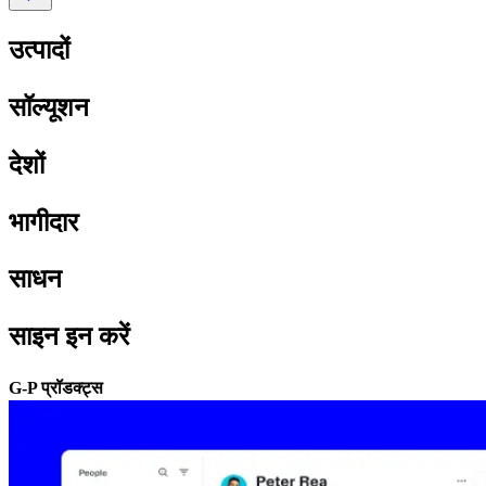
उत्पादों​​
सॉल्यूशन​​
देशों​​
भागीदार​​
साधन​​
साइन इन करें​​
G-P प्रॉडक्ट्स​​