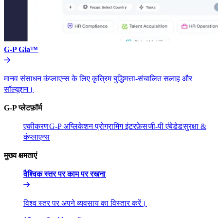
G-P Gia™​​
मानव संसाधन कंप्लाएन्स के लिए कृत्रिम बुद्धिमत्ता-संचालित सलाह और
सॉल्यूशन।​​
G-P प्लेटफ़ॉर्म​​
एकीकरण​​
G-P अप्लिकेशन प्रोग्रामिंग इंटरफ़ेस​​
जी-पी एंबेडेड​​
सुरक्षा &
कंप्लाएन्स​​
मुख्य क्षमताएं​​
वैश्विक स्तर पर काम पर रखना​​
विश्व स्तर पर अपने व्यवसाय का विस्तार करें।​​