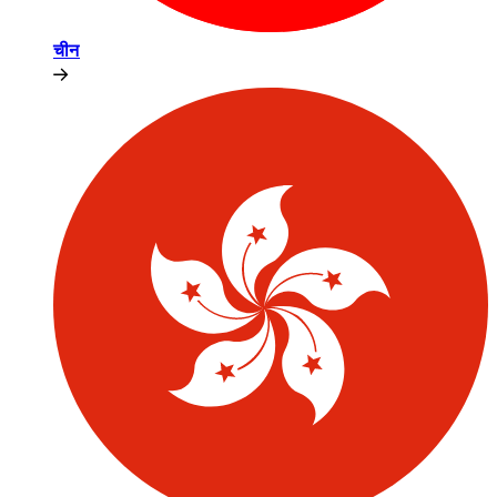
चीन​​