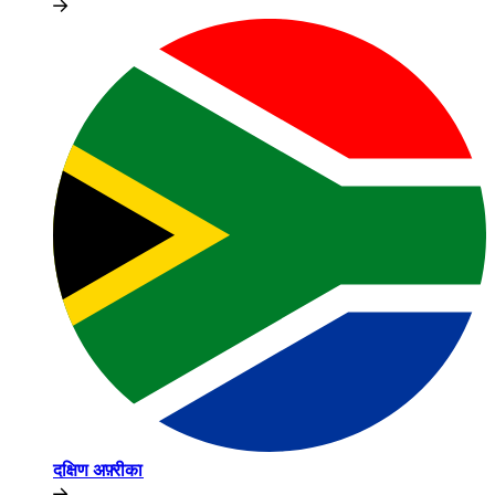
दक्षिण अफ़्रीका​​