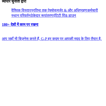
व्यापार चुनौती द्वारा​​
वैश्विक विस्तार​​
प्रतिभा तक ऐक्सेस​​
मर्जर & और अधिग्रहण​​
कर्मचारी
स्थान परिवर्तन​​
ठेकेदार रूपांतरण​​
एंटिटी विंड-डाउन​​
180+ देशों में काम पर रखना​​
आप जहाँ भी बिज़नेस करते हैं, G-P हर कदम पर आपकी मदद के लिए तैयार है.​​