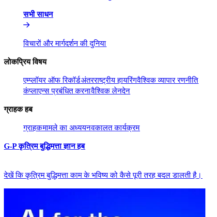
सभी साधन​​
विचारों और मार्गदर्शन की दुनिया​​
लोकप्रिय विषय​​
एम्प्लॉयर ऑफ रिकॉर्ड​​
अंतरराष्ट्रीय हायरिंग​​
वैश्विक व्यापार रणनीति​​
कंप्लाएन्स प्रबंधित करना​​
वैश्विक लेनदेन​​
ग्राहक हब​​
ग्राहक​​
मामले का अध्ययन​​
वकालत कार्यक्रम​​
G-P कृत्रिम बुद्धिमत्ता ज्ञान हब​​
देखें कि कृत्रिम बुद्धिमत्ता काम के भविष्य को कैसे पूरी तरह बदल डालती है।​​