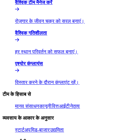
वैश्विक टीम मैनेज करें​​
रोज़गार के जीवन चक्र को सरल बनाएं।​​
वैश्विक गतिशीलता​​
हर स्थान परिवर्तन को सफल बनाएं।​​
एश्योर कंप्लायंस​​
विस्तार करने के दौरान कंप्लाएंट रहें।​​
टीम के हिसाब से​​
मानव संसाधन​​
कानूनी​​
वित्त​​
आईटी​​
नेतृत्व​​
व्यवसाय के आकार के अनुसार​​
स्टार्टअप​​
मिड-बाजार​​
उद्यमिता​​