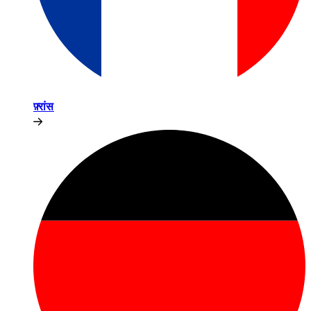
फ़्रांस​​