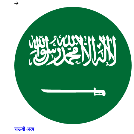
सऊदी अरब​​