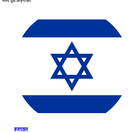
मध्य पूर्व/अफ्रीका​​
इज़राइल​​