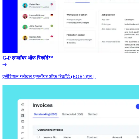
G-P एम्प्लॉयर ऑफ रिकॉर्ड™​​
एसेंशियल ग्लोबल एम्प्लॉयर ऑफ़ रिकॉर्ड (EOR) टूल।​​