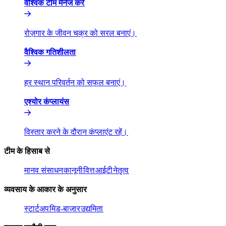
वैश्विक टीम मैनेज करें​​
रोज़गार के जीवन चक्र को सरल बनाएं।​​
वैश्विक गतिशीलता​​
हर स्थान परिवर्तन को सफल बनाएं।​​
एश्योर कंप्लायंस​​
विस्तार करने के दौरान कंप्लाएंट रहें।​​
टीम के हिसाब से​​
मानव संसाधन​​
कानूनी​​
वित्त​​
आईटी​​
नेतृत्व​​
व्यवसाय के आकार के अनुसार​​
स्टार्टअप​​
मिड-बाजार​​
उद्यमिता​​