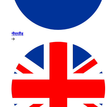
नीदरलैंड​​