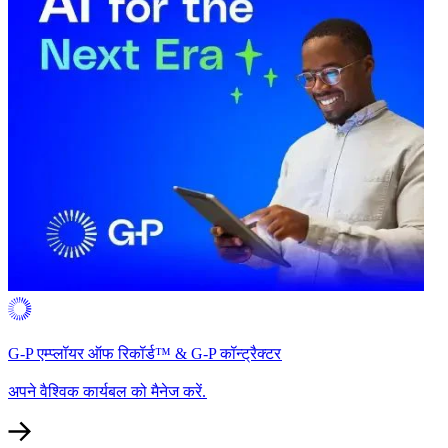
G-P एम्प्लॉयर ऑफ रिकॉर्ड™ & G-P कॉन्ट्रैक्टर​​
अपने वैश्विक कार्यबल को मैनेज करें.​​